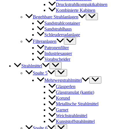
Druckstrahlkompaktkabinen
Kombinierte Kabinen
Begehbare Strahlanlagen
Sandstrahlcontainer
Sandstrahlhaus
Schleuderradanlage
Filteranlagen
Patronenfilter
Industriesauger
Vorabscheider
Strahlmittel
Spalte 5
Mehrwegstrahlmittel
Glasperlen
Glasgranulat (kantig)
Korund
Metallische Strahlmittel
Garnet
Weichstrahlmittel
Kunststoffstrahlmittel
Spalte 6