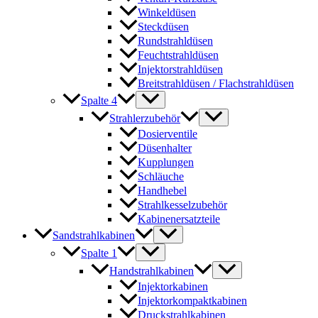
Winkeldüsen
Steckdüsen
Rundstrahldüsen
Feuchtstrahldüsen
Injektorstrahldüsen
Breitstrahldüsen / Flachstrahldüsen
Spalte 4
Strahlerzubehör
Dosierventile
Düsenhalter
Kupplungen
Schläuche
Handhebel
Strahlkesselzubehör
Kabinenersatzteile
Sandstrahlkabinen
Spalte 1
Handstrahlkabinen
Injektorkabinen
Injektorkompaktkabinen
Druckstrahlkabinen