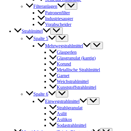
Filteranlagen
Patronenfilter
Industriesauger
Vorabscheider
Strahlmittel
Spalte 5
Mehrwegstrahlmittel
Glasperlen
Glasgranulat (kantig)
Korund
Metallische Strahlmittel
Garnet
Weichstrahlmittel
Kunststoffstrahlmittel
Spalte 6
Einwegstrahlmittel
Strahlgranulat
Asilit
Asilikos
Sodastrahlmittel