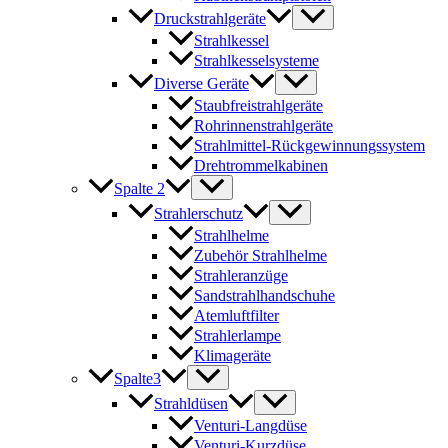
Druckstrahlgeräte
Strahlkessel
Strahlkesselsysteme
Diverse Geräte
Staubfreistrahlgeräte
Rohrinnenstrahlgeräte
Strahlmittel-Rückgewinnungssystem
Drehtrommelkabinen
Spalte 2
Strahlerschutz
Strahlhelme
Zubehör Strahlhelme
Strahleranzüge
Sandstrahlhandschuhe
Atemluftfilter
Strahlerlampe
Klimageräte
Spalte3
Strahldüsen
Venturi-Langdüse
Venturi-Kurzdüse