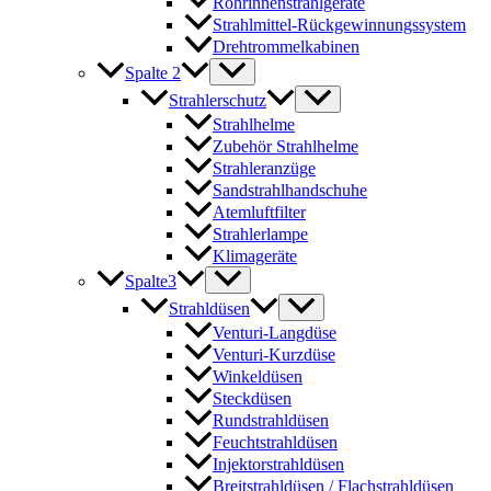
Rohrinnenstrahlgeräte
Strahlmittel-Rückgewinnungssystem
Drehtrommelkabinen
Spalte 2
Strahlerschutz
Strahlhelme
Zubehör Strahlhelme
Strahleranzüge
Sandstrahlhandschuhe
Atemluftfilter
Strahlerlampe
Klimageräte
Spalte3
Strahldüsen
Venturi-Langdüse
Venturi-Kurzdüse
Winkeldüsen
Steckdüsen
Rundstrahldüsen
Feuchtstrahldüsen
Injektorstrahldüsen
Breitstrahldüsen / Flachstrahldüsen