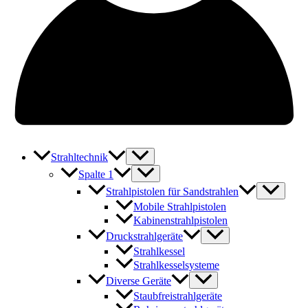
Strahltechnik
Spalte 1
Strahlpistolen für Sandstrahlen
Mobile Strahlpistolen
Kabinenstrahlpistolen
Druckstrahlgeräte
Strahlkessel
Strahlkesselsysteme
Diverse Geräte
Staubfreistrahlgeräte