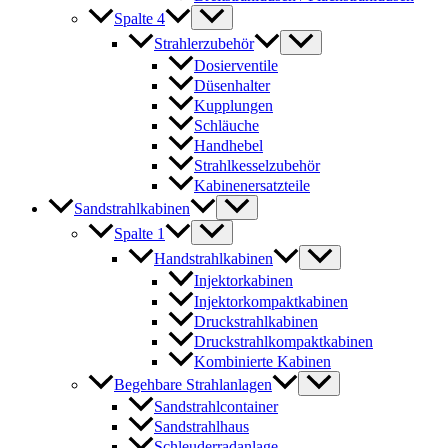
Spalte 4
Strahlerzubehör
Dosierventile
Düsenhalter
Kupplungen
Schläuche
Handhebel
Strahlkesselzubehör
Kabinenersatzteile
Sandstrahlkabinen
Spalte 1
Handstrahlkabinen
Injektorkabinen
Injektorkompaktkabinen
Druckstrahlkabinen
Druckstrahlkompaktkabinen
Kombinierte Kabinen
Begehbare Strahlanlagen
Sandstrahlcontainer
Sandstrahlhaus
Schleuderradanlage