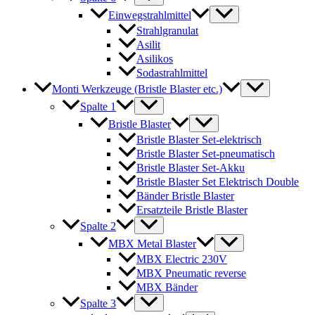
Einwegstrahlmittel
Strahlgranulat
Asilit
Asilikos
Sodastrahlmittel
Monti Werkzeuge (Bristle Blaster etc.)
Spalte 1
Bristle Blaster
Bristle Blaster Set-elektrisch
Bristle Blaster Set-pneumatisch
Bristle Blaster Set-Akku
Bristle Blaster Set Elektrisch Double
Bänder Bristle Blaster
Ersatzteile Bristle Blaster
Spalte 2
MBX Metal Blaster
MBX Electric 230V
MBX Pneumatic reverse
MBX Bänder
Spalte 3