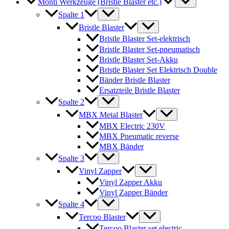
Monti Werkzeuge (Bristle Blaster etc.)
Spalte 1
Bristle Blaster
Bristle Blaster Set-elektrisch
Bristle Blaster Set-pneumatisch
Bristle Blaster Set-Akku
Bristle Blaster Set Elektrisch Double
Bänder Bristle Blaster
Ersatzteile Bristle Blaster
Spalte 2
MBX Metal Blaster
MBX Electric 230V
MBX Pneumatic reverse
MBX Bänder
Spalte 3
Vinyl Zapper
Vinyl Zapper Akku
Vinyl Zapper Bänder
Spalte 4
Tercoo Blaster
Tercoo Blaster set electric