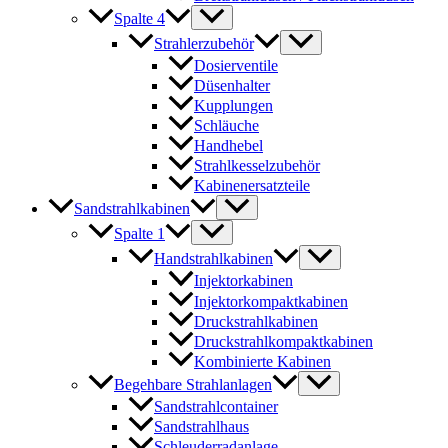
Spalte 4
Strahlerzubehör
Dosierventile
Düsenhalter
Kupplungen
Schläuche
Handhebel
Strahlkesselzubehör
Kabinenersatzteile
Sandstrahlkabinen
Spalte 1
Handstrahlkabinen
Injektorkabinen
Injektorkompaktkabinen
Druckstrahlkabinen
Druckstrahlkompaktkabinen
Kombinierte Kabinen
Begehbare Strahlanlagen
Sandstrahlcontainer
Sandstrahlhaus
Schleuderradanlage