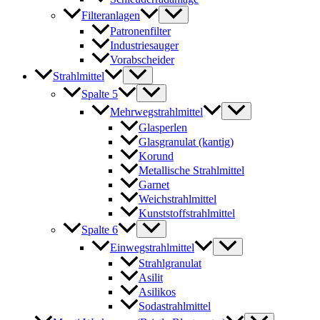
Filteranlagen
Patronenfilter
Industriesauger
Vorabscheider
Strahlmittel
Spalte 5
Mehrwegstrahlmittel
Glasperlen
Glasgranulat (kantig)
Korund
Metallische Strahlmittel
Garnet
Weichstrahlmittel
Kunststoffstrahlmittel
Spalte 6
Einwegstrahlmittel
Strahlgranulat
Asilit
Asilikos
Sodastrahlmittel