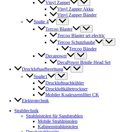
Vinyl Zapper
Vinyl Zapper Akku
Vinyl Zapper Bänder
Spalte 4
Tercoo Blaster
Tercoo Blaster set electric
Tercoo Schutzhaube
Tercoo Bänder
Decapower
DecaPower Bristle Head Set
Druckluftaufbereitung
Spalte1
Druckluftnachkühler
Druckluftkältetrockner
Mobiler Koaleszensfilter CK
Elektrotechnik
Strahltechnik
Strahlpistolen für Sandstrahlen
Mobile Strahlpistolen
Kabinenstrahlpistolen
Druckstrahlgeräte