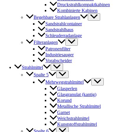
Druckstrahlkompaktkabinen
Kombinierte Kabinen
Begehbare Strahlanlagen
Sandstrahlcontainer
Sandstrahlhaus
Schleuderradanlage
Filteranlagen
Patronenfilter
Industriesauger
Vorabscheider
Strahlmittel
Spalte 5
Mehrwegstrahlmittel
Glasperlen
Glasgranulat (kantig)
Korund
Metallische Strahlmittel
Garnet
Weichstrahlmittel
Kunststoffstrahlmittel
Spalte 6