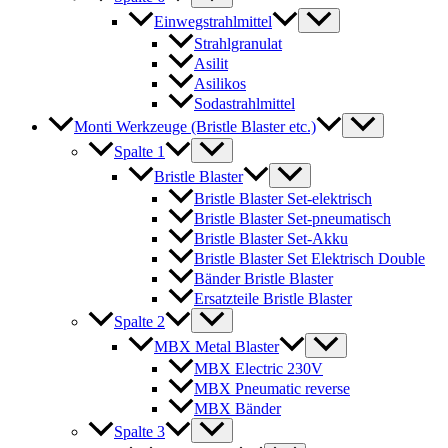
Einwegstrahlmittel
Strahlgranulat
Asilit
Asilikos
Sodastrahlmittel
Monti Werkzeuge (Bristle Blaster etc.)
Spalte 1
Bristle Blaster
Bristle Blaster Set-elektrisch
Bristle Blaster Set-pneumatisch
Bristle Blaster Set-Akku
Bristle Blaster Set Elektrisch Double
Bänder Bristle Blaster
Ersatzteile Bristle Blaster
Spalte 2
MBX Metal Blaster
MBX Electric 230V
MBX Pneumatic reverse
MBX Bänder
Spalte 3