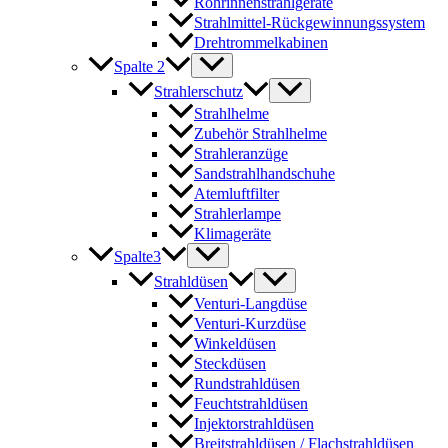
Rohrinnenstrahlgeräte
Strahlmittel-Rückgewinnungssystem
Drehtrommelkabinen
Spalte 2
Strahlerschutz
Strahlhelme
Zubehör Strahlhelme
Strahleranzüge
Sandstrahlhandschuhe
Atemluftfilter
Strahlerlampe
Klimageräte
Spalte3
Strahldüsen
Venturi-Langdüse
Venturi-Kurzdüse
Winkeldüsen
Steckdüsen
Rundstrahldüsen
Feuchtstrahldüsen
Injektorstrahldüsen
Breitstrahldüsen / Flachstrahldüsen