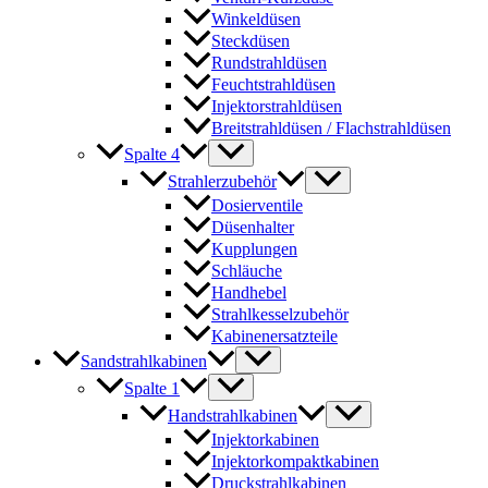
Winkeldüsen
Steckdüsen
Rundstrahldüsen
Feuchtstrahldüsen
Injektorstrahldüsen
Breitstrahldüsen / Flachstrahldüsen
Spalte 4
Strahlerzubehör
Dosierventile
Düsenhalter
Kupplungen
Schläuche
Handhebel
Strahlkesselzubehör
Kabinenersatzteile
Sandstrahlkabinen
Spalte 1
Handstrahlkabinen
Injektorkabinen
Injektorkompaktkabinen
Druckstrahlkabinen