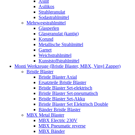
Asilit
Asilikos
Strahlgranulat
Sodastrahlmittel
Mehrwegstrahlmittel
Glasperlen
Glasgranulat (kantig)
Korund
Metallische Strahlmittel
Garnet
Weichstrahlmittel
Kunststoffstrahlmittel
Monti Werkzeuge (Bristle Blaster, MBX, Vinyl Zapper)
Bristle Blaster
Bristle Blaster Axial
Ersatzteile Bristle Blaster
Bristle Blaster Set-elektrisch
Bristle Blaster Set-pneumatisch
Bristle Blaster Set-Akku
Bristle Blaster Set Elektrisch Double
Bänder Bristle Blaster
MBX Metal Blaster
MBX Electric 230V
MBX Pneumatic reverse
MBX Bänder