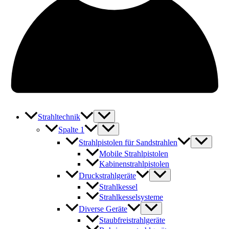
Strahltechnik
Spalte 1
Strahlpistolen für Sandstrahlen
Mobile Strahlpistolen
Kabinenstrahlpistolen
Druckstrahlgeräte
Strahlkessel
Strahlkesselsysteme
Diverse Geräte
Staubfreistrahlgeräte