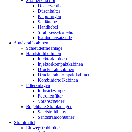
Strahlerzubehör
Dosierventile
Düsenhalter
Kupplungen
Schläuche
Handhebel
Strahlkesselzubehör
Kabinenersatzteile
Sandstrahlkabinen
Schleuderradanlage
Handstrahlkabinen
Injektorkabinen
Injektorkompaktkabinen
Druckstrahlkabinen
Druckstrahlkompaktkabinen
Kombinierte Kabinen
Filteranlagen
Industriesauger
Patronenfilter
Vorabscheider
Begehbare Strahlanlagen
Sandstrahlhaus
Sandstrahlcontainer
Strahlmittel
Einwegstrahlmittel