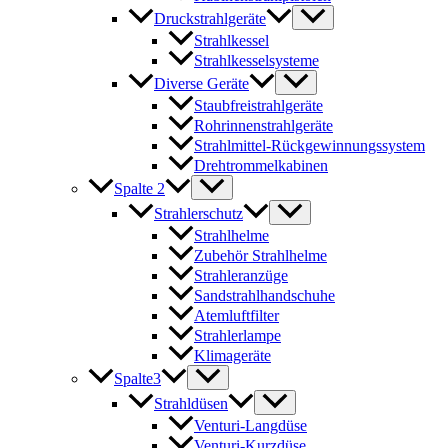
Druckstrahlgeräte
Strahlkessel
Strahlkesselsysteme
Diverse Geräte
Staubfreistrahlgeräte
Rohrinnenstrahlgeräte
Strahlmittel-Rückgewinnungssystem
Drehtrommelkabinen
Spalte 2
Strahlerschutz
Strahlhelme
Zubehör Strahlhelme
Strahleranzüge
Sandstrahlhandschuhe
Atemluftfilter
Strahlerlampe
Klimageräte
Spalte3
Strahldüsen
Venturi-Langdüse
Venturi-Kurzdüse