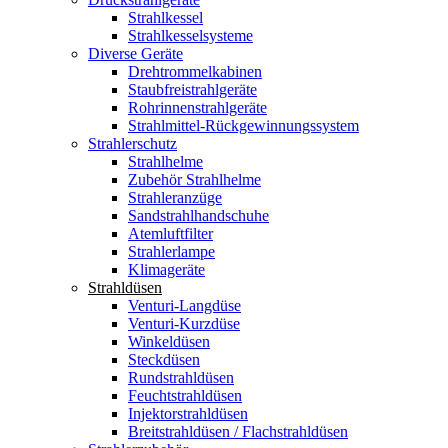
Strahlkessel
Strahlkesselsysteme
Diverse Geräte
Drehtrommelkabinen
Staubfreistrahlgeräte
Rohrinnenstrahlgeräte
Strahlmittel-Rückgewinnungssystem
Strahlerschutz
Strahlhelme
Zubehör Strahlhelme
Strahleranzüge
Sandstrahlhandschuhe
Atemluftfilter
Strahlerlampe
Klimageräte
Strahldüsen
Venturi-Langdüse
Venturi-Kurzdüse
Winkeldüsen
Steckdüsen
Rundstrahldüsen
Feuchtstrahldüsen
Injektorstrahldüsen
Breitstrahldüsen / Flachstrahldüsen