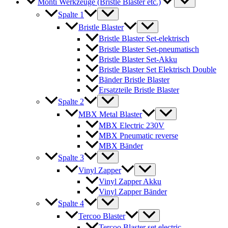
Monti Werkzeuge (Bristle Blaster etc.)
Spalte 1
Bristle Blaster
Bristle Blaster Set-elektrisch
Bristle Blaster Set-pneumatisch
Bristle Blaster Set-Akku
Bristle Blaster Set Elektrisch Double
Bänder Bristle Blaster
Ersatzteile Bristle Blaster
Spalte 2
MBX Metal Blaster
MBX Electric 230V
MBX Pneumatic reverse
MBX Bänder
Spalte 3
Vinyl Zapper
Vinyl Zapper Akku
Vinyl Zapper Bänder
Spalte 4
Tercoo Blaster
Tercoo Blaster set electric