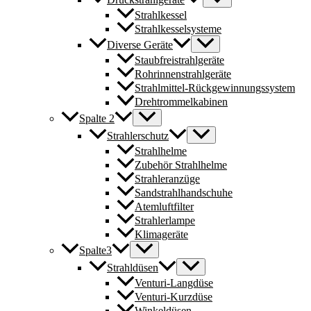
Strahlkessel
Strahlkesselsysteme
Diverse Geräte
Staubfreistrahlgeräte
Rohrinnenstrahlgeräte
Strahlmittel-Rückgewinnungssystem
Drehtrommelkabinen
Spalte 2
Strahlerschutz
Strahlhelme
Zubehör Strahlhelme
Strahleranzüge
Sandstrahlhandschuhe
Atemluftfilter
Strahlerlampe
Klimageräte
Spalte3
Strahldüsen
Venturi-Langdüse
Venturi-Kurzdüse
Winkeldüsen