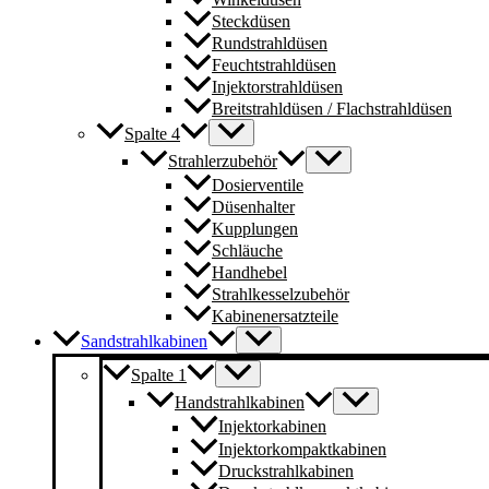
Steckdüsen
Rundstrahldüsen
Feuchtstrahldüsen
Injektorstrahldüsen
Breitstrahldüsen / Flachstrahldüsen
Spalte 4
Strahlerzubehör
Dosierventile
Düsenhalter
Kupplungen
Schläuche
Handhebel
Strahlkesselzubehör
Kabinenersatzteile
Sandstrahlkabinen
Spalte 1
Handstrahlkabinen
Injektorkabinen
Injektorkompaktkabinen
Druckstrahlkabinen