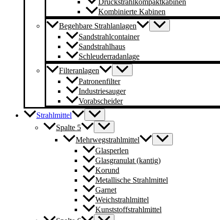
Druckstrahlkompaktkabinen
Kombinierte Kabinen
Begehbare Strahlanlagen
Sandstrahlcontainer
Sandstrahlhaus
Schleuderradanlage
Filteranlagen
Patronenfilter
Industriesauger
Vorabscheider
Strahlmittel
Spalte 5
Mehrwegstrahlmittel
Glasperlen
Glasgranulat (kantig)
Korund
Metallische Strahlmittel
Garnet
Weichstrahlmittel
Kunststoffstrahlmittel