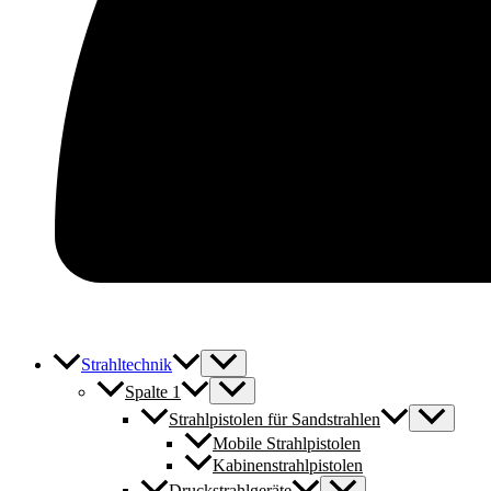
Strahltechnik
Spalte 1
Strahlpistolen für Sandstrahlen
Mobile Strahlpistolen
Kabinenstrahlpistolen
Druckstrahlgeräte