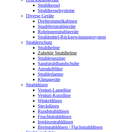
Strahlkessel
Strahlkesselsysteme
Diverse Geräte
Drehtrommelkabinen
Staubfreistrahlgeräte
Rohrinnenstrahlgeräte
Strahlmittel-Rückgewinnungssystem
Strahlerschutz
Strahlhelme
Zubehör Strahlhelme
Strahleranzüge
Sandstrahlhandschuhe
Atemluftfilter
Strahlerlampe
Klimageräte
Strahldüsen
Venturi-Langdüse
Venturi-Kurzdüse
Winkeldüsen
Steckdüsen
Rundstrahldüsen
Feuchtstrahldüsen
Injektorstrahldüsen
Breitstrahldüsen / Flachstrahldüsen