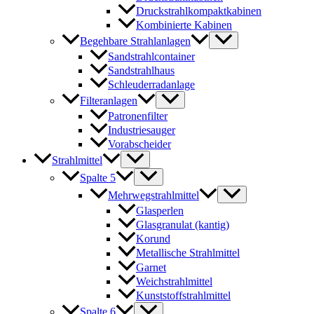
Druckstrahlkompaktkabinen
Kombinierte Kabinen
Begehbare Strahlanlagen
Sandstrahlcontainer
Sandstrahlhaus
Schleuderradanlage
Filteranlagen
Patronenfilter
Industriesauger
Vorabscheider
Strahlmittel
Spalte 5
Mehrwegstrahlmittel
Glasperlen
Glasgranulat (kantig)
Korund
Metallische Strahlmittel
Garnet
Weichstrahlmittel
Kunststoffstrahlmittel
Spalte 6