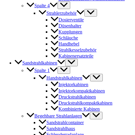
Spalte 4
Strahlerzubehör
Dosierventile
Düsenhalter
Kupplungen
Schläuche
Handhebel
Strahlkesselzubehör
Kabinenersatzteile
Sandstrahlkabinen
Spalte 1
Handstrahlkabinen
Injektorkabinen
Injektorkompaktkabinen
Druckstrahlkabinen
Druckstrahlkompaktkabinen
Kombinierte Kabinen
Begehbare Strahlanlagen
Sandstrahlcontainer
Sandstrahlhaus
Schleuderradanlage