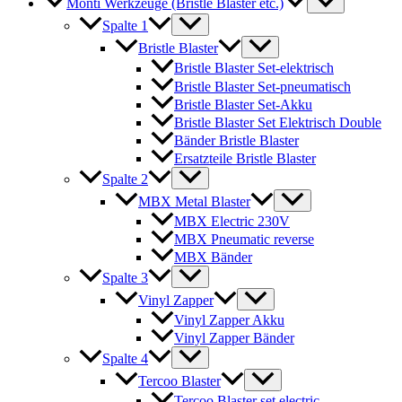
Monti Werkzeuge (Bristle Blaster etc.)
Spalte 1
Bristle Blaster
Bristle Blaster Set-elektrisch
Bristle Blaster Set-pneumatisch
Bristle Blaster Set-Akku
Bristle Blaster Set Elektrisch Double
Bänder Bristle Blaster
Ersatzteile Bristle Blaster
Spalte 2
MBX Metal Blaster
MBX Electric 230V
MBX Pneumatic reverse
MBX Bänder
Spalte 3
Vinyl Zapper
Vinyl Zapper Akku
Vinyl Zapper Bänder
Spalte 4
Tercoo Blaster
Tercoo Blaster set electric