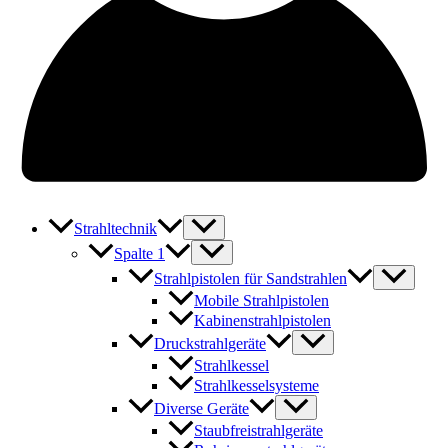
Strahltechnik
Spalte 1
Strahlpistolen für Sandstrahlen
Mobile Strahlpistolen
Kabinenstrahlpistolen
Druckstrahlgeräte
Strahlkessel
Strahlkesselsysteme
Diverse Geräte
Staubfreistrahlgeräte