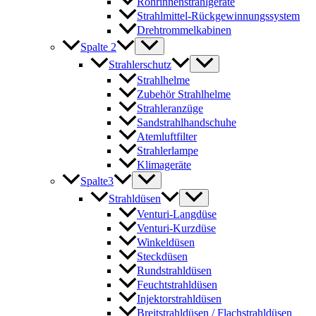
Rohrinnenstrahlgeräte
Strahlmittel-Rückgewinnungssystem
Drehtrommelkabinen
Spalte 2
Strahlerschutz
Strahlhelme
Zubehör Strahlhelme
Strahleranzüge
Sandstrahlhandschuhe
Atemluftfilter
Strahlerlampe
Klimageräte
Spalte3
Strahldüsen
Venturi-Langdüse
Venturi-Kurzdüse
Winkeldüsen
Steckdüsen
Rundstrahldüsen
Feuchtstrahldüsen
Injektorstrahldüsen
Breitstrahldüsen / Flachstrahldüsen