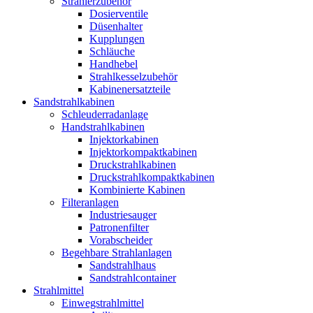
Strahlerzubehör
Dosierventile
Düsenhalter
Kupplungen
Schläuche
Handhebel
Strahlkesselzubehör
Kabinenersatzteile
Sandstrahlkabinen
Schleuderradanlage
Handstrahlkabinen
Injektorkabinen
Injektorkompaktkabinen
Druckstrahlkabinen
Druckstrahlkompaktkabinen
Kombinierte Kabinen
Filteranlagen
Industriesauger
Patronenfilter
Vorabscheider
Begehbare Strahlanlagen
Sandstrahlhaus
Sandstrahlcontainer
Strahlmittel
Einwegstrahlmittel