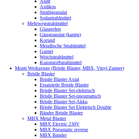
Asilit
Asilikos
Strahlgranulat
Sodastrahlmittel
Mehrwegstrahlmittel
Glasperlen
Glasgranulat (kantig)
Korund
Metallische Strahlmittel
Garnet
Weichstrahlmittel
Kunststoffstrahlmittel
Monti Werkzeuge (Bristle Blaster, MBX, Vinyl Zapper)
Bristle Blaster
Bristle Blaster Axial
Ersatzteile Bristle Blaster
Bristle Blaster Set-elektrisch
Bristle Blaster Set-pneumatisch
Bristle Blaster Set-Akku
Bristle Blaster Set Elektrisch Double
Bänder Bristle Blaster
MBX Metal Blaster
MBX Electric 230V
MBX Pneumatic reverse
MBX Bänder