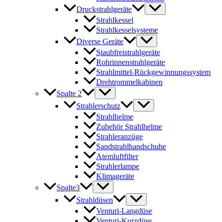
Druckstrahlgeräte
Strahlkessel
Strahlkesselsysteme
Diverse Geräte
Staubfreistrahlgeräte
Rohrinnenstrahlgeräte
Strahlmittel-Rückgewinnungssystem
Drehtrommelkabinen
Spalte 2
Strahlerschutz
Strahlhelme
Zubehör Strahlhelme
Strahleranzüge
Sandstrahlhandschuhe
Atemluftfilter
Strahlerlampe
Klimageräte
Spalte3
Strahldüsen
Venturi-Langdüse
Venturi-Kurzdüse