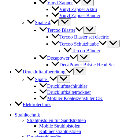
Vinyl Zapper
Vinyl Zapper Akku
Vinyl Zapper Bänder
Spalte 4
Tercoo Blaster
Tercoo Blaster set electric
Tercoo Schutzhaube
Tercoo Bänder
Decapower
DecaPower Bristle Head Set
Druckluftaufbereitung
Spalte1
Druckluftnachkühler
Druckluftkältetrockner
Mobiler Koaleszensfilter CK
Elektrotechnik
Strahltechnik
Strahlpistolen für Sandstrahlen
Mobile Strahlpistolen
Kabinenstrahlpistolen
Druckstrahlgeräte