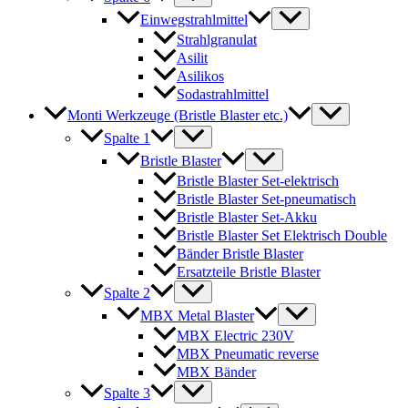
Einwegstrahlmittel
Strahlgranulat
Asilit
Asilikos
Sodastrahlmittel
Monti Werkzeuge (Bristle Blaster etc.)
Spalte 1
Bristle Blaster
Bristle Blaster Set-elektrisch
Bristle Blaster Set-pneumatisch
Bristle Blaster Set-Akku
Bristle Blaster Set Elektrisch Double
Bänder Bristle Blaster
Ersatzteile Bristle Blaster
Spalte 2
MBX Metal Blaster
MBX Electric 230V
MBX Pneumatic reverse
MBX Bänder
Spalte 3