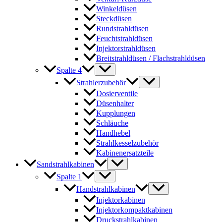
Winkeldüsen
Steckdüsen
Rundstrahldüsen
Feuchtstrahldüsen
Injektorstrahldüsen
Breitstrahldüsen / Flachstrahldüsen
Spalte 4
Strahlerzubehör
Dosierventile
Düsenhalter
Kupplungen
Schläuche
Handhebel
Strahlkesselzubehör
Kabinenersatzteile
Sandstrahlkabinen
Spalte 1
Handstrahlkabinen
Injektorkabinen
Injektorkompaktkabinen
Druckstrahlkabinen