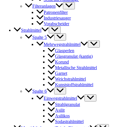
Filteranlagen
Patronenfilter
Industriesauger
Vorabscheider
Strahlmittel
Spalte 5
Mehrwegstrahlmittel
Glasperlen
Glasgranulat (kantig)
Korund
Metallische Strahlmittel
Garnet
Weichstrahlmittel
Kunststoffstrahlmittel
Spalte 6
Einwegstrahlmittel
Strahlgranulat
Asilit
Asilikos
Sodastrahlmittel