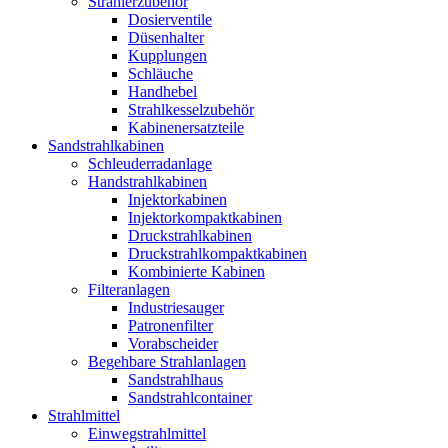
Strahlerzubehör
Dosierventile
Düsenhalter
Kupplungen
Schläuche
Handhebel
Strahlkesselzubehör
Kabinenersatzteile
Sandstrahlkabinen
Schleuderradanlage
Handstrahlkabinen
Injektorkabinen
Injektorkompaktkabinen
Druckstrahlkabinen
Druckstrahlkompaktkabinen
Kombinierte Kabinen
Filteranlagen
Industriesauger
Patronenfilter
Vorabscheider
Begehbare Strahlanlagen
Sandstrahlhaus
Sandstrahlcontainer
Strahlmittel
Einwegstrahlmittel