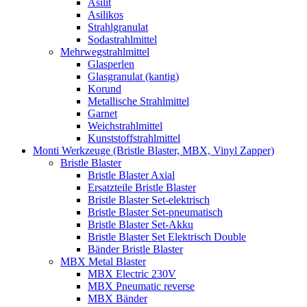
Asilit
Asilikos
Strahlgranulat
Sodastrahlmittel
Mehrwegstrahlmittel
Glasperlen
Glasgranulat (kantig)
Korund
Metallische Strahlmittel
Garnet
Weichstrahlmittel
Kunststoffstrahlmittel
Monti Werkzeuge (Bristle Blaster, MBX, Vinyl Zapper)
Bristle Blaster
Bristle Blaster Axial
Ersatzteile Bristle Blaster
Bristle Blaster Set-elektrisch
Bristle Blaster Set-pneumatisch
Bristle Blaster Set-Akku
Bristle Blaster Set Elektrisch Double
Bänder Bristle Blaster
MBX Metal Blaster
MBX Electric 230V
MBX Pneumatic reverse
MBX Bänder