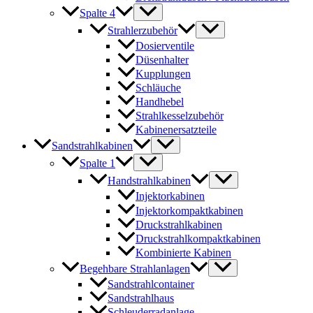
Spalte 4
Strahlerzubehör
Dosierventile
Düsenhalter
Kupplungen
Schläuche
Handhebel
Strahlkesselzubehör
Kabinenersatzteile
Sandstrahlkabinen
Spalte 1
Handstrahlkabinen
Injektorkabinen
Injektorkompaktkabinen
Druckstrahlkabinen
Druckstrahlkompaktkabinen
Kombinierte Kabinen
Begehbare Strahlanlagen
Sandstrahlcontainer
Sandstrahlhaus
Schleuderradanlage