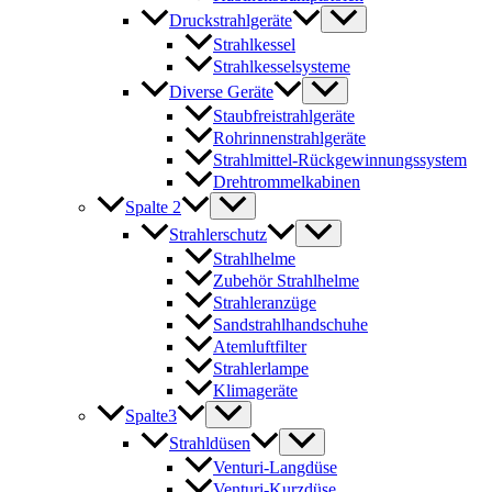
Druckstrahlgeräte
Strahlkessel
Strahlkesselsysteme
Diverse Geräte
Staubfreistrahlgeräte
Rohrinnenstrahlgeräte
Strahlmittel-Rückgewinnungssystem
Drehtrommelkabinen
Spalte 2
Strahlerschutz
Strahlhelme
Zubehör Strahlhelme
Strahleranzüge
Sandstrahlhandschuhe
Atemluftfilter
Strahlerlampe
Klimageräte
Spalte3
Strahldüsen
Venturi-Langdüse
Venturi-Kurzdüse