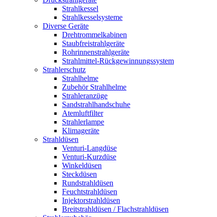
Strahlkessel
Strahlkesselsysteme
Diverse Geräte
Drehtrommelkabinen
Staubfreistrahlgeräte
Rohrinnenstrahlgeräte
Strahlmittel-Rückgewinnungssystem
Strahlerschutz
Strahlhelme
Zubehör Strahlhelme
Strahleranzüge
Sandstrahlhandschuhe
Atemluftfilter
Strahlerlampe
Klimageräte
Strahldüsen
Venturi-Langdüse
Venturi-Kurzdüse
Winkeldüsen
Steckdüsen
Rundstrahldüsen
Feuchtstrahldüsen
Injektorstrahldüsen
Breitstrahldüsen / Flachstrahldüsen