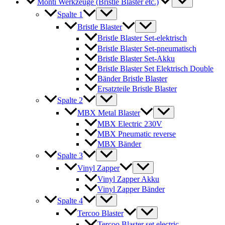
Monti Werkzeuge (Bristle Blaster etc.)
Spalte 1
Bristle Blaster
Bristle Blaster Set-elektrisch
Bristle Blaster Set-pneumatisch
Bristle Blaster Set-Akku
Bristle Blaster Set Elektrisch Double
Bänder Bristle Blaster
Ersatzteile Bristle Blaster
Spalte 2
MBX Metal Blaster
MBX Electric 230V
MBX Pneumatic reverse
MBX Bänder
Spalte 3
Vinyl Zapper
Vinyl Zapper Akku
Vinyl Zapper Bänder
Spalte 4
Tercoo Blaster
Tercoo Blaster set electric