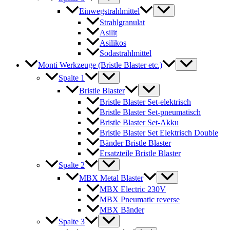
Einwegstrahlmittel
Strahlgranulat
Asilit
Asilikos
Sodastrahlmittel
Monti Werkzeuge (Bristle Blaster etc.)
Spalte 1
Bristle Blaster
Bristle Blaster Set-elektrisch
Bristle Blaster Set-pneumatisch
Bristle Blaster Set-Akku
Bristle Blaster Set Elektrisch Double
Bänder Bristle Blaster
Ersatzteile Bristle Blaster
Spalte 2
MBX Metal Blaster
MBX Electric 230V
MBX Pneumatic reverse
MBX Bänder
Spalte 3