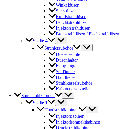
Winkeldüsen
Steckdüsen
Rundstrahldüsen
Feuchtstrahldüsen
Injektorstrahldüsen
Breitstrahldüsen / Flachstrahldüsen
Spalte 4
Strahlerzubehör
Dosierventile
Düsenhalter
Kupplungen
Schläuche
Handhebel
Strahlkesselzubehör
Kabinenersatzteile
Sandstrahlkabinen
Spalte 1
Handstrahlkabinen
Injektorkabinen
Injektorkompaktkabinen
Druckstrahlkabinen