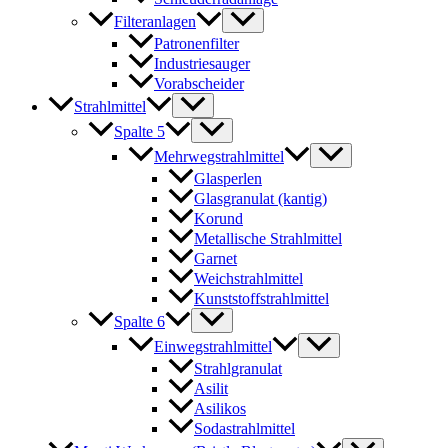
Filteranlagen
Patronenfilter
Industriesauger
Vorabscheider
Strahlmittel
Spalte 5
Mehrwegstrahlmittel
Glasperlen
Glasgranulat (kantig)
Korund
Metallische Strahlmittel
Garnet
Weichstrahlmittel
Kunststoffstrahlmittel
Spalte 6
Einwegstrahlmittel
Strahlgranulat
Asilit
Asilikos
Sodastrahlmittel