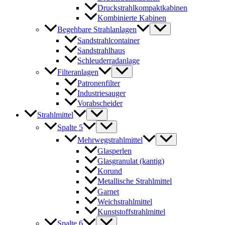
Druckstrahlkompaktkabinen
Kombinierte Kabinen
Begehbare Strahlanlagen
Sandstrahlcontainer
Sandstrahlhaus
Schleuderradanlage
Filteranlagen
Patronenfilter
Industriesauger
Vorabscheider
Strahlmittel
Spalte 5
Mehrwegstrahlmittel
Glasperlen
Glasgranulat (kantig)
Korund
Metallische Strahlmittel
Garnet
Weichstrahlmittel
Kunststoffstrahlmittel
Spalte 6