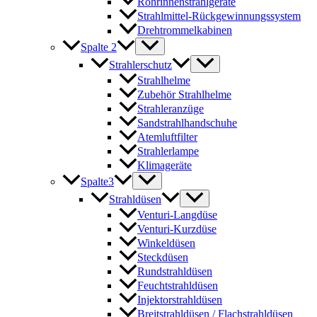
Rohrinnenstrahlgeräte
Strahlmittel-Rückgewinnungssystem
Drehtrommelkabinen
Spalte 2
Strahlerschutz
Strahlhelme
Zubehör Strahlhelme
Strahleranzüge
Sandstrahlhandschuhe
Atemluftfilter
Strahlerlampe
Klimageräte
Spalte3
Strahldüsen
Venturi-Langdüse
Venturi-Kurzdüse
Winkeldüsen
Steckdüsen
Rundstrahldüsen
Feuchtstrahldüsen
Injektorstrahldüsen
Breitstrahldüsen / Flachstrahldüsen