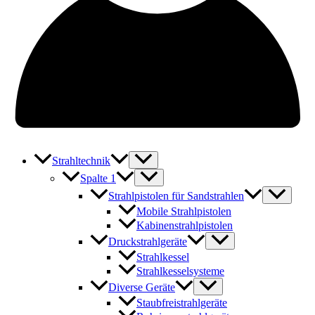
Strahltechnik
Spalte 1
Strahlpistolen für Sandstrahlen
Mobile Strahlpistolen
Kabinenstrahlpistolen
Druckstrahlgeräte
Strahlkessel
Strahlkesselsysteme
Diverse Geräte
Staubfreistrahlgeräte