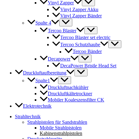
Vinyl Zapper
Vinyl Zapper Akku
Vinyl Zapper Bänder
Spalte 4
Tercoo Blaster
Tercoo Blaster set electric
Tercoo Schutzhaube
Tercoo Bänder
Decapower
DecaPower Bristle Head Set
Druckluftaufbereitung
Spalte1
Druckluftnachkühler
Druckluftkältetrockner
Mobiler Koaleszensfilter CK
Elektrotechnik
Strahltechnik
Strahlpistolen für Sandstrahlen
Mobile Strahlpistolen
Kabinenstrahlpistolen
Druckstrahlgeräte