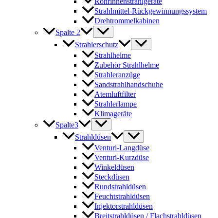
Rohrinnenstrahlgeräte
Strahlmittel-Rückgewinnungssystem
Drehtrommelkabinen
Spalte 2
Strahlerschutz
Strahlhelme
Zubehör Strahlhelme
Strahleranzüge
Sandstrahlhandschuhe
Atemluftfilter
Strahlerlampe
Klimageräte
Spalte3
Strahldüsen
Venturi-Langdüse
Venturi-Kurzdüse
Winkeldüsen
Steckdüsen
Rundstrahldüsen
Feuchtstrahldüsen
Injektorstrahldüsen
Breitstrahldüsen / Flachstrahldüsen