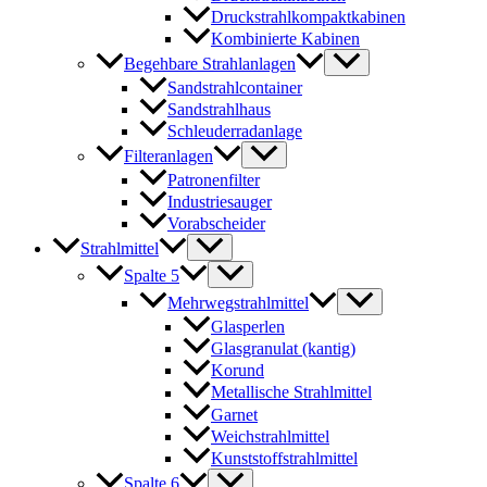
Druckstrahlkompaktkabinen
Kombinierte Kabinen
Begehbare Strahlanlagen
Sandstrahlcontainer
Sandstrahlhaus
Schleuderradanlage
Filteranlagen
Patronenfilter
Industriesauger
Vorabscheider
Strahlmittel
Spalte 5
Mehrwegstrahlmittel
Glasperlen
Glasgranulat (kantig)
Korund
Metallische Strahlmittel
Garnet
Weichstrahlmittel
Kunststoffstrahlmittel
Spalte 6