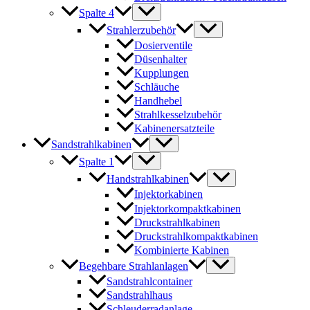
Spalte 4
Strahlerzubehör
Dosierventile
Düsenhalter
Kupplungen
Schläuche
Handhebel
Strahlkesselzubehör
Kabinenersatzteile
Sandstrahlkabinen
Spalte 1
Handstrahlkabinen
Injektorkabinen
Injektorkompaktkabinen
Druckstrahlkabinen
Druckstrahlkompaktkabinen
Kombinierte Kabinen
Begehbare Strahlanlagen
Sandstrahlcontainer
Sandstrahlhaus
Schleuderradanlage