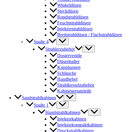
Winkeldüsen
Steckdüsen
Rundstrahldüsen
Feuchtstrahldüsen
Injektorstrahldüsen
Breitstrahldüsen / Flachstrahldüsen
Spalte 4
Strahlerzubehör
Dosierventile
Düsenhalter
Kupplungen
Schläuche
Handhebel
Strahlkesselzubehör
Kabinenersatzteile
Sandstrahlkabinen
Spalte 1
Handstrahlkabinen
Injektorkabinen
Injektorkompaktkabinen
Druckstrahlkabinen