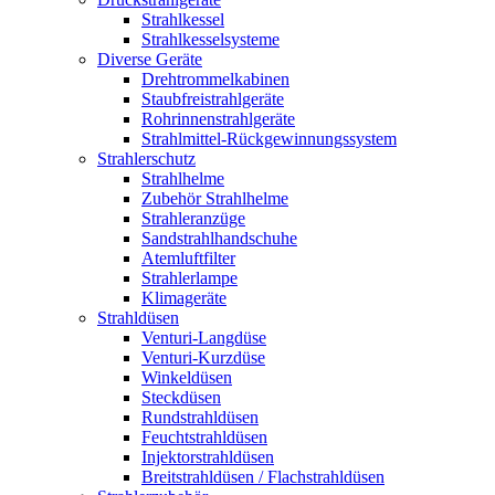
Strahlkessel
Strahlkesselsysteme
Diverse Geräte
Drehtrommelkabinen
Staubfreistrahlgeräte
Rohrinnenstrahlgeräte
Strahlmittel-Rückgewinnungssystem
Strahlerschutz
Strahlhelme
Zubehör Strahlhelme
Strahleranzüge
Sandstrahlhandschuhe
Atemluftfilter
Strahlerlampe
Klimageräte
Strahldüsen
Venturi-Langdüse
Venturi-Kurzdüse
Winkeldüsen
Steckdüsen
Rundstrahldüsen
Feuchtstrahldüsen
Injektorstrahldüsen
Breitstrahldüsen / Flachstrahldüsen