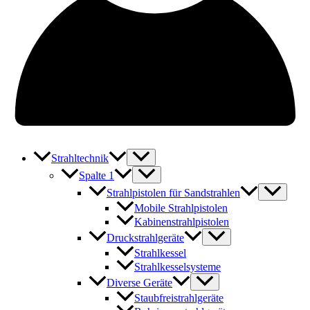
Strahltechnik
Spalte 1
Strahlpistolen für Sandstrahlen
Mobile Strahlpistolen
Kabinenstrahlpistolen
Druckstrahlgeräte
Strahlkessel
Strahlkesselsysteme
Diverse Geräte
Staubfreistrahlgeräte