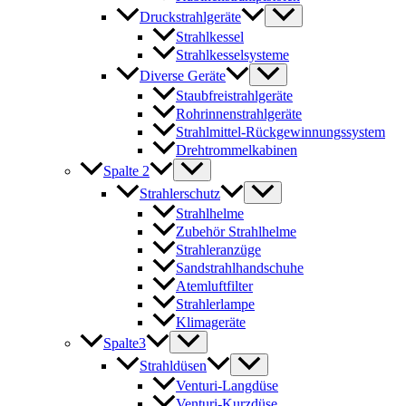
Druckstrahlgeräte
Strahlkessel
Strahlkesselsysteme
Diverse Geräte
Staubfreistrahlgeräte
Rohrinnenstrahlgeräte
Strahlmittel-Rückgewinnungssystem
Drehtrommelkabinen
Spalte 2
Strahlerschutz
Strahlhelme
Zubehör Strahlhelme
Strahleranzüge
Sandstrahlhandschuhe
Atemluftfilter
Strahlerlampe
Klimageräte
Spalte3
Strahldüsen
Venturi-Langdüse
Venturi-Kurzdüse