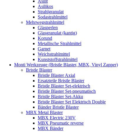
Asilit
Asilikos
Strahlgranulat
Sodastrahlmittel
Mehrwegstrahlmittel
Glasperlen
Glasgranulat (kantig)
Korund
Metallische Strahlmittel
Garnet
Weichstrahlmittel
Kunststoffstrahlmittel
Monti Werkzeuge (Bristle Blaster, MBX, Vinyl Zapper)
Bristle Blaster
Bristle Blaster Axial
Ersatzteile Bristle Blaster
Bristle Blaster Set-elektrisch
Bristle Blaster Set-pneumatisch
Bristle Blaster Set-Akku
Bristle Blaster Set Elektrisch Double
Bänder Bristle Blaster
MBX Metal Blaster
MBX Electric 230V
MBX Pneumatic reverse
MBX Bänder