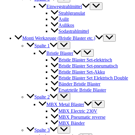
Einwegstrahlmittel
Strahlgranulat
Asilit
Asilikos
Sodastrahlmittel
Monti Werkzeuge (Bristle Blaster etc.)
Spalte 1
Bristle Blaster
Bristle Blaster Set-elektrisch
Bristle Blaster Set-pneumatisch
Bristle Blaster Set-Akku
Bristle Blaster Set Elektrisch Double
Bänder Bristle Blaster
Ersatzteile Bristle Blaster
Spalte 2
MBX Metal Blaster
MBX Electric 230V
MBX Pneumatic reverse
MBX Bänder
Spalte 3