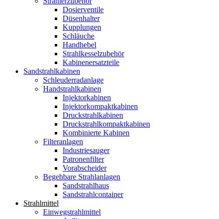
Strahlerzubehör
Dosierventile
Düsenhalter
Kupplungen
Schläuche
Handhebel
Strahlkesselzubehör
Kabinenersatzteile
Sandstrahlkabinen
Schleuderradanlage
Handstrahlkabinen
Injektorkabinen
Injektorkompaktkabinen
Druckstrahlkabinen
Druckstrahlkompaktkabinen
Kombinierte Kabinen
Filteranlagen
Industriesauger
Patronenfilter
Vorabscheider
Begehbare Strahlanlagen
Sandstrahlhaus
Sandstrahlcontainer
Strahlmittel
Einwegstrahlmittel