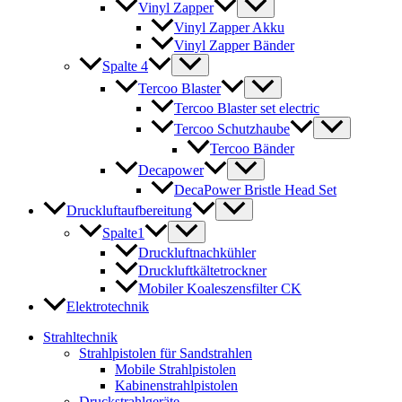
Vinyl Zapper
Vinyl Zapper Akku
Vinyl Zapper Bänder
Spalte 4
Tercoo Blaster
Tercoo Blaster set electric
Tercoo Schutzhaube
Tercoo Bänder
Decapower
DecaPower Bristle Head Set
Druckluftaufbereitung
Spalte1
Druckluftnachkühler
Druckluftkältetrockner
Mobiler Koaleszensfilter CK
Elektrotechnik
Strahltechnik
Strahlpistolen für Sandstrahlen
Mobile Strahlpistolen
Kabinenstrahlpistolen
Druckstrahlgeräte