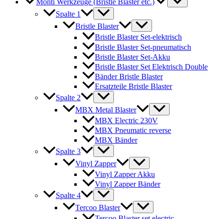
Monti Werkzeuge (Bristle Blaster etc.)
Spalte 1
Bristle Blaster
Bristle Blaster Set-elektrisch
Bristle Blaster Set-pneumatisch
Bristle Blaster Set-Akku
Bristle Blaster Set Elektrisch Double
Bänder Bristle Blaster
Ersatzteile Bristle Blaster
Spalte 2
MBX Metal Blaster
MBX Electric 230V
MBX Pneumatic reverse
MBX Bänder
Spalte 3
Vinyl Zapper
Vinyl Zapper Akku
Vinyl Zapper Bänder
Spalte 4
Tercoo Blaster
Tercoo Blaster set electric