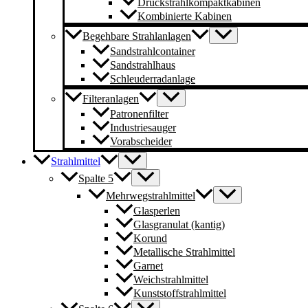
Druckstrahlkompaktkabinen
Kombinierte Kabinen
Begehbare Strahlanlagen
Sandstrahlcontainer
Sandstrahlhaus
Schleuderradanlage
Filteranlagen
Patronenfilter
Industriesauger
Vorabscheider
Strahlmittel
Spalte 5
Mehrwegstrahlmittel
Glasperlen
Glasgranulat (kantig)
Korund
Metallische Strahlmittel
Garnet
Weichstrahlmittel
Kunststoffstrahlmittel