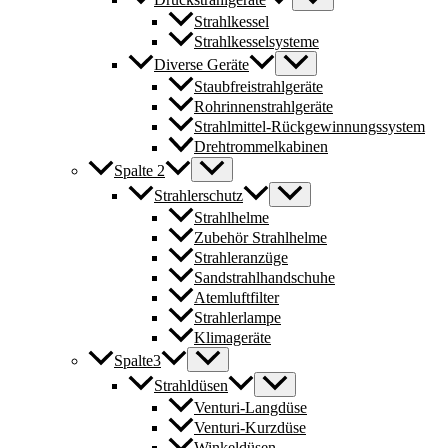
Strahlkessel
Strahlkesselsysteme
Diverse Geräte
Staubfreistrahlgeräte
Rohrinnenstrahlgeräte
Strahlmittel-Rückgewinnungssystem
Drehtrommelkabinen
Spalte 2
Strahlerschutz
Strahlhelme
Zubehör Strahlhelme
Strahleranzüge
Sandstrahlhandschuhe
Atemluftfilter
Strahlerlampe
Klimageräte
Spalte3
Strahldüsen
Venturi-Langdüse
Venturi-Kurzdüse
Winkeldüsen