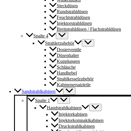
Steckdüsen
Rundstrahldüsen
Feuchtstrahldüsen
Injektorstrahldüsen
Breitstrahldüsen / Flachstrahldüsen
Spalte 4
Strahlerzubehör
Dosierventile
Düsenhalter
Kupplungen
Schläuche
Handhebel
Strahlkesselzubehör
Kabinenersatzteile
Sandstrahlkabinen
Spalte 1
Handstrahlkabinen
Injektorkabinen
Injektorkompaktkabinen
Druckstrahlkabinen