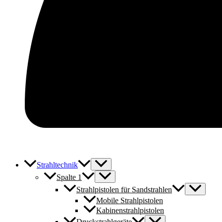
Strahltechnik
Spalte 1
Strahlpistolen für Sandstrahlen
Mobile Strahlpistolen
Kabinenstrahlpistolen
Druckstrahlgeräte