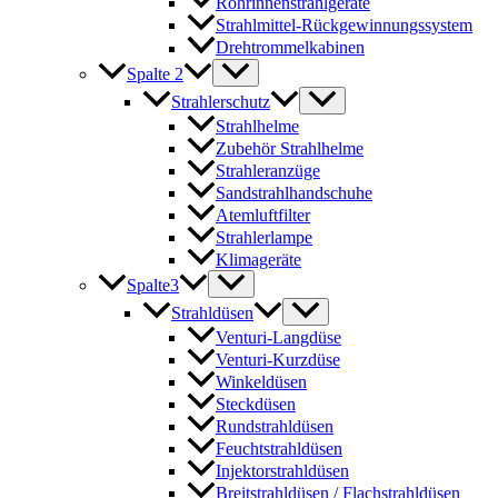
Rohrinnenstrahlgeräte
Strahlmittel-Rückgewinnungssystem
Drehtrommelkabinen
Spalte 2
Strahlerschutz
Strahlhelme
Zubehör Strahlhelme
Strahleranzüge
Sandstrahlhandschuhe
Atemluftfilter
Strahlerlampe
Klimageräte
Spalte3
Strahldüsen
Venturi-Langdüse
Venturi-Kurzdüse
Winkeldüsen
Steckdüsen
Rundstrahldüsen
Feuchtstrahldüsen
Injektorstrahldüsen
Breitstrahldüsen / Flachstrahldüsen