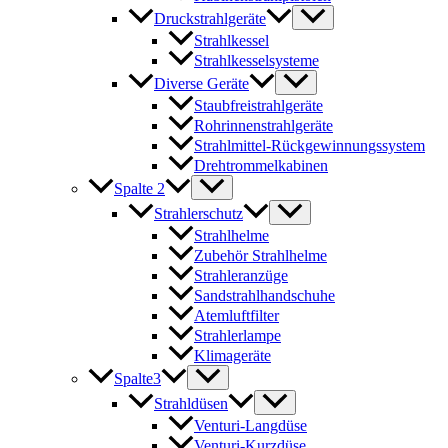
Druckstrahlgeräte
Strahlkessel
Strahlkesselsysteme
Diverse Geräte
Staubfreistrahlgeräte
Rohrinnenstrahlgeräte
Strahlmittel-Rückgewinnungssystem
Drehtrommelkabinen
Spalte 2
Strahlerschutz
Strahlhelme
Zubehör Strahlhelme
Strahleranzüge
Sandstrahlhandschuhe
Atemluftfilter
Strahlerlampe
Klimageräte
Spalte3
Strahldüsen
Venturi-Langdüse
Venturi-Kurzdüse