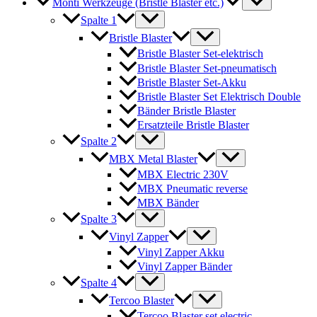
Monti Werkzeuge (Bristle Blaster etc.)
Spalte 1
Bristle Blaster
Bristle Blaster Set-elektrisch
Bristle Blaster Set-pneumatisch
Bristle Blaster Set-Akku
Bristle Blaster Set Elektrisch Double
Bänder Bristle Blaster
Ersatzteile Bristle Blaster
Spalte 2
MBX Metal Blaster
MBX Electric 230V
MBX Pneumatic reverse
MBX Bänder
Spalte 3
Vinyl Zapper
Vinyl Zapper Akku
Vinyl Zapper Bänder
Spalte 4
Tercoo Blaster
Tercoo Blaster set electric