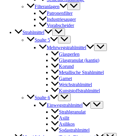
Filteranlagen
Patronenfilter
Industriesauger
Vorabscheider
Strahlmittel
Spalte 5
Mehrwegstrahlmittel
Glasperlen
Glasgranulat (kantig)
Korund
Metallische Strahlmittel
Garnet
Weichstrahlmittel
Kunststoffstrahlmittel
Spalte 6
Einwegstrahlmittel
Strahlgranulat
Asilit
Asilikos
Sodastrahlmittel