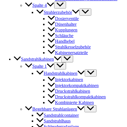
Spalte 4
Strahlerzubehör
Dosierventile
Düsenhalter
Kupplungen
Schläuche
Handhebel
Strahlkesselzubehör
Kabinenersatzteile
Sandstrahlkabinen
Spalte 1
Handstrahlkabinen
Injektorkabinen
Injektorkompaktkabinen
Druckstrahlkabinen
Druckstrahlkompaktkabinen
Kombinierte Kabinen
Begehbare Strahlanlagen
Sandstrahlcontainer
Sandstrahlhaus
Schleuderradanlage