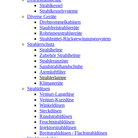
Strahlkessel
Strahlkesselsysteme
Diverse Geräte
Drehtrommelkabinen
Staubfreistrahlgeräte
Rohrinnenstrahlgeräte
Strahlmittel-Rückgewinnungssystem
Strahlerschutz
Strahlhelme
Zubehör Strahlhelme
Strahleranzüge
Sandstrahlhandschuhe
Atemluftfilter
Strahlerlampe
Klimageräte
Strahldüsen
Venturi-Langdüse
Venturi-Kurzdüse
Winkeldüsen
Steckdüsen
Rundstrahldüsen
Feuchtstrahldüsen
Injektorstrahldüsen
Breitstrahldüsen / Flachstrahldüsen