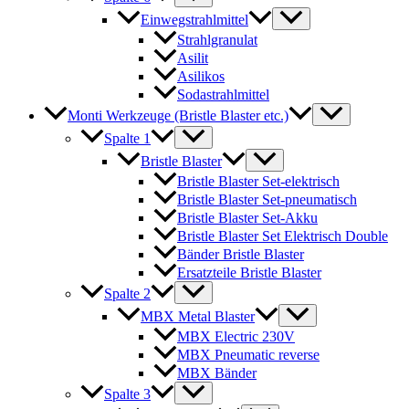
Einwegstrahlmittel
Strahlgranulat
Asilit
Asilikos
Sodastrahlmittel
Monti Werkzeuge (Bristle Blaster etc.)
Spalte 1
Bristle Blaster
Bristle Blaster Set-elektrisch
Bristle Blaster Set-pneumatisch
Bristle Blaster Set-Akku
Bristle Blaster Set Elektrisch Double
Bänder Bristle Blaster
Ersatzteile Bristle Blaster
Spalte 2
MBX Metal Blaster
MBX Electric 230V
MBX Pneumatic reverse
MBX Bänder
Spalte 3