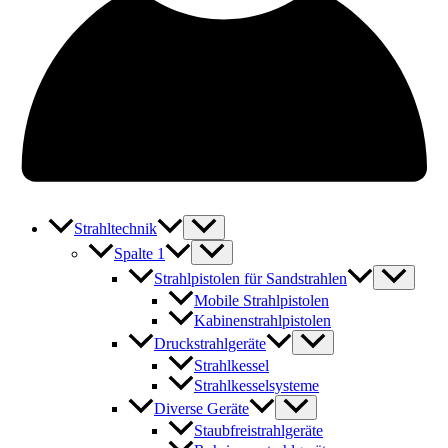
Strahltechnik
Spalte 1
Strahlpistolen für Sandstrahlen
Mobile Strahlpistolen
Kabinenstrahlpistolen
Druckstrahlgeräte
Strahlkessel
Strahlkesselsysteme
Diverse Geräte
Staubfreistrahlgeräte