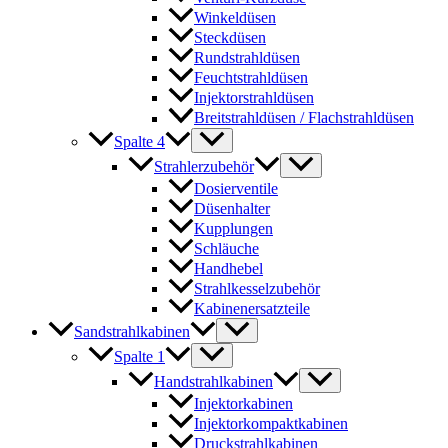
Winkeldüsen
Steckdüsen
Rundstrahldüsen
Feuchtstrahldüsen
Injektorstrahldüsen
Breitstrahldüsen / Flachstrahldüsen
Spalte 4
Strahlerzubehör
Dosierventile
Düsenhalter
Kupplungen
Schläuche
Handhebel
Strahlkesselzubehör
Kabinenersatzteile
Sandstrahlkabinen
Spalte 1
Handstrahlkabinen
Injektorkabinen
Injektorkompaktkabinen
Druckstrahlkabinen