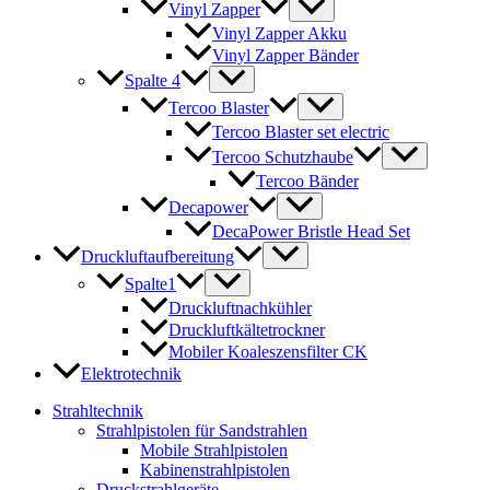
Vinyl Zapper
Vinyl Zapper Akku
Vinyl Zapper Bänder
Spalte 4
Tercoo Blaster
Tercoo Blaster set electric
Tercoo Schutzhaube
Tercoo Bänder
Decapower
DecaPower Bristle Head Set
Druckluftaufbereitung
Spalte1
Druckluftnachkühler
Druckluftkältetrockner
Mobiler Koaleszensfilter CK
Elektrotechnik
Strahltechnik
Strahlpistolen für Sandstrahlen
Mobile Strahlpistolen
Kabinenstrahlpistolen
Druckstrahlgeräte