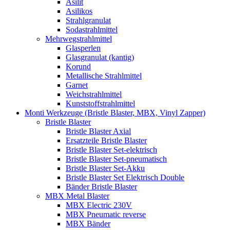
Asilit
Asilikos
Strahlgranulat
Sodastrahlmittel
Mehrwegstrahlmittel
Glasperlen
Glasgranulat (kantig)
Korund
Metallische Strahlmittel
Garnet
Weichstrahlmittel
Kunststoffstrahlmittel
Monti Werkzeuge (Bristle Blaster, MBX, Vinyl Zapper)
Bristle Blaster
Bristle Blaster Axial
Ersatzteile Bristle Blaster
Bristle Blaster Set-elektrisch
Bristle Blaster Set-pneumatisch
Bristle Blaster Set-Akku
Bristle Blaster Set Elektrisch Double
Bänder Bristle Blaster
MBX Metal Blaster
MBX Electric 230V
MBX Pneumatic reverse
MBX Bänder