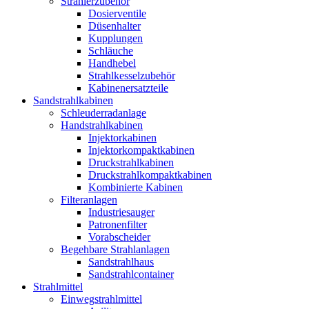
Strahlerzubehör
Dosierventile
Düsenhalter
Kupplungen
Schläuche
Handhebel
Strahlkesselzubehör
Kabinenersatzteile
Sandstrahlkabinen
Schleuderradanlage
Handstrahlkabinen
Injektorkabinen
Injektorkompaktkabinen
Druckstrahlkabinen
Druckstrahlkompaktkabinen
Kombinierte Kabinen
Filteranlagen
Industriesauger
Patronenfilter
Vorabscheider
Begehbare Strahlanlagen
Sandstrahlhaus
Sandstrahlcontainer
Strahlmittel
Einwegstrahlmittel