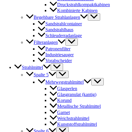
Druckstrahlkompaktkabinen
Kombinierte Kabinen
Begehbare Strahlanlagen
Sandstrahlcontainer
Sandstrahlhaus
Schleuderradanlage
Filteranlagen
Patronenfilter
Industriesauger
Vorabscheider
Strahlmittel
Spalte 5
Mehrwegstrahlmittel
Glasperlen
Glasgranulat (kantig)
Korund
Metallische Strahlmittel
Garnet
Weichstrahlmittel
Kunststoffstrahlmittel
Spalte 6