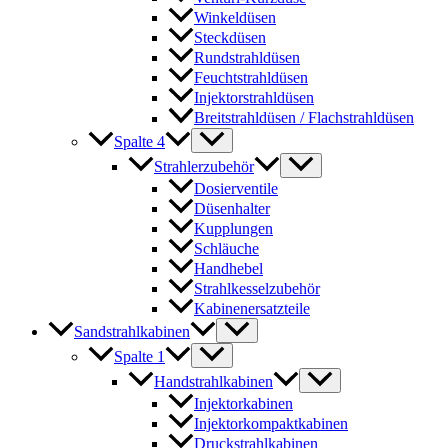
Winkeldüsen
Steckdüsen
Rundstrahldüsen
Feuchtstrahldüsen
Injektorstrahldüsen
Breitstrahldüsen / Flachstrahldüsen
Spalte 4
Strahlerzubehör
Dosierventile
Düsenhalter
Kupplungen
Schläuche
Handhebel
Strahlkesselzubehör
Kabinenersatzteile
Sandstrahlkabinen
Spalte 1
Handstrahlkabinen
Injektorkabinen
Injektorkompaktkabinen
Druckstrahlkabinen