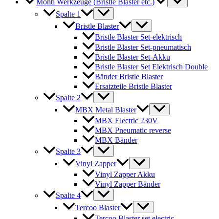
Monti Werkzeuge (Bristle Blaster etc.)
Spalte 1
Bristle Blaster
Bristle Blaster Set-elektrisch
Bristle Blaster Set-pneumatisch
Bristle Blaster Set-Akku
Bristle Blaster Set Elektrisch Double
Bänder Bristle Blaster
Ersatzteile Bristle Blaster
Spalte 2
MBX Metal Blaster
MBX Electric 230V
MBX Pneumatic reverse
MBX Bänder
Spalte 3
Vinyl Zapper
Vinyl Zapper Akku
Vinyl Zapper Bänder
Spalte 4
Tercoo Blaster
Tercoo Blaster set electric