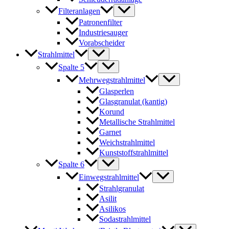
Filteranlagen
Patronenfilter
Industriesauger
Vorabscheider
Strahlmittel
Spalte 5
Mehrwegstrahlmittel
Glasperlen
Glasgranulat (kantig)
Korund
Metallische Strahlmittel
Garnet
Weichstrahlmittel
Kunststoffstrahlmittel
Spalte 6
Einwegstrahlmittel
Strahlgranulat
Asilit
Asilikos
Sodastrahlmittel