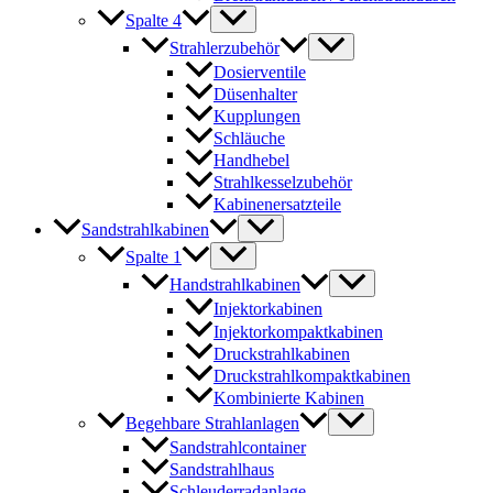
Spalte 4
Strahlerzubehör
Dosierventile
Düsenhalter
Kupplungen
Schläuche
Handhebel
Strahlkesselzubehör
Kabinenersatzteile
Sandstrahlkabinen
Spalte 1
Handstrahlkabinen
Injektorkabinen
Injektorkompaktkabinen
Druckstrahlkabinen
Druckstrahlkompaktkabinen
Kombinierte Kabinen
Begehbare Strahlanlagen
Sandstrahlcontainer
Sandstrahlhaus
Schleuderradanlage