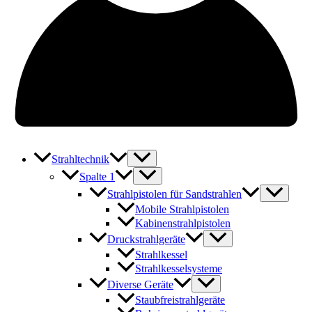
Strahltechnik
Spalte 1
Strahlpistolen für Sandstrahlen
Mobile Strahlpistolen
Kabinenstrahlpistolen
Druckstrahlgeräte
Strahlkessel
Strahlkesselsysteme
Diverse Geräte
Staubfreistrahlgeräte