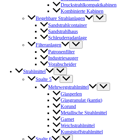
Druckstrahlkompaktkabinen
Kombinierte Kabinen
Begehbare Strahlanlagen
Sandstrahlcontainer
Sandstrahlhaus
Schleuderradanlage
Filteranlagen
Patronenfilter
Industriesauger
Vorabscheider
Strahlmittel
Spalte 5
Mehrwegstrahlmittel
Glasperlen
Glasgranulat (kantig)
Korund
Metallische Strahlmittel
Garnet
Weichstrahlmittel
Kunststoffstrahlmittel
Spalte 6