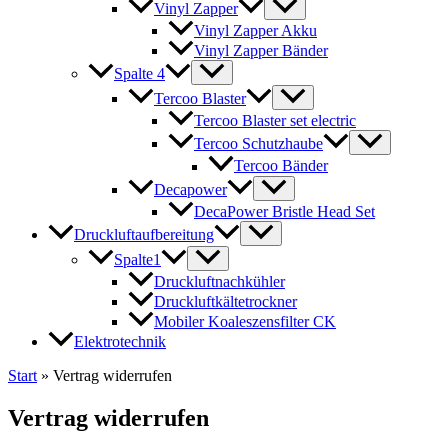
Vinyl Zapper
Vinyl Zapper Akku
Vinyl Zapper Bänder
Spalte 4
Tercoo Blaster
Tercoo Blaster set electric
Tercoo Schutzhaube
Tercoo Bänder
Decapower
DecaPower Bristle Head Set
Druckluftaufbereitung
Spalte1
Druckluftnachkühler
Druckluftkältetrockner
Mobiler Koaleszensfilter CK
Elektrotechnik
Start
»
Vertrag widerrufen
Vertrag widerrufen