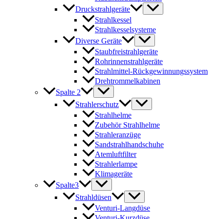
Druckstrahlgeräte
Strahlkessel
Strahlkesselsysteme
Diverse Geräte
Staubfreistrahlgeräte
Rohrinnenstrahlgeräte
Strahlmittel-Rückgewinnungssystem
Drehtrommelkabinen
Spalte 2
Strahlerschutz
Strahlhelme
Zubehör Strahlhelme
Strahleranzüge
Sandstrahlhandschuhe
Atemluftfilter
Strahlerlampe
Klimageräte
Spalte3
Strahldüsen
Venturi-Langdüse
Venturi-Kurzdüse