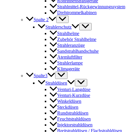
Rohrinnenstrahlgeräte
Strahlmittel-Rückgewinnungssystem
Drehtrommelkabinen
Spalte 2
Strahlerschutz
Strahlhelme
Zubehör Strahlhelme
Strahleranzüge
Sandstrahlhandschuhe
Atemluftfilter
Strahlerlampe
Klimageräte
Spalte3
Strahldüsen
Venturi-Langdüse
Venturi-Kurzdüse
Winkeldüsen
Steckdüsen
Rundstrahldüsen
Feuchtstrahldüsen
Injektorstrahldüsen
Breitstrahldüsen / Flachstrahldüsen