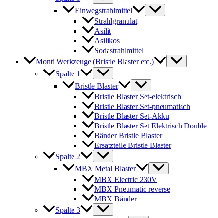
Einwegstrahlmittel
Strahlgranulat
Asilit
Asilikos
Sodastrahlmittel
Monti Werkzeuge (Bristle Blaster etc.)
Spalte 1
Bristle Blaster
Bristle Blaster Set-elektrisch
Bristle Blaster Set-pneumatisch
Bristle Blaster Set-Akku
Bristle Blaster Set Elektrisch Double
Bänder Bristle Blaster
Ersatzteile Bristle Blaster
Spalte 2
MBX Metal Blaster
MBX Electric 230V
MBX Pneumatic reverse
MBX Bänder
Spalte 3