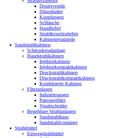
Strahlerzubehör
Dosierventile
Düsenhalter
Kupplungen
Schläuche
Handhebel
Strahlkesselzubehör
Kabinenersatzteile
Sandstrahlkabinen
Schleuderradanlage
Handstrahlkabinen
Injektorkabinen
Injektorkompaktkabinen
Druckstrahlkabinen
Druckstrahlkompaktkabinen
Kombinierte Kabinen
Filteranlagen
Industriesauger
Patronenfilter
Vorabscheider
Begehbare Strahlanlagen
Sandstrahlhaus
Sandstrahlcontainer
Strahlmittel
Einwegstrahlmittel