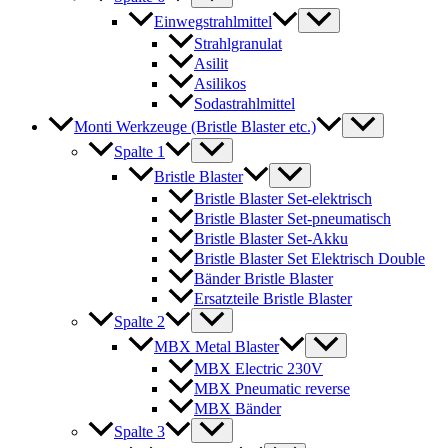
Einwegstrahlmittel
Strahlgranulat
Asilit
Asilikos
Sodastrahlmittel
Monti Werkzeuge (Bristle Blaster etc.)
Spalte 1
Bristle Blaster
Bristle Blaster Set-elektrisch
Bristle Blaster Set-pneumatisch
Bristle Blaster Set-Akku
Bristle Blaster Set Elektrisch Double
Bänder Bristle Blaster
Ersatzteile Bristle Blaster
Spalte 2
MBX Metal Blaster
MBX Electric 230V
MBX Pneumatic reverse
MBX Bänder
Spalte 3