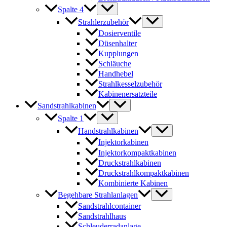
Spalte 4
Strahlerzubehör
Dosierventile
Düsenhalter
Kupplungen
Schläuche
Handhebel
Strahlkesselzubehör
Kabinenersatzteile
Sandstrahlkabinen
Spalte 1
Handstrahlkabinen
Injektorkabinen
Injektorkompaktkabinen
Druckstrahlkabinen
Druckstrahlkompaktkabinen
Kombinierte Kabinen
Begehbare Strahlanlagen
Sandstrahlcontainer
Sandstrahlhaus
Schleuderradanlage