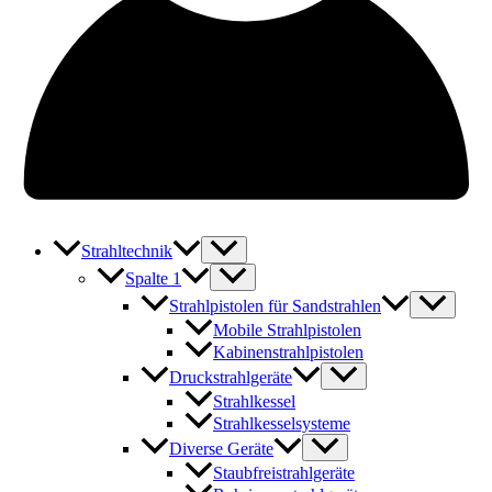
Strahltechnik
Spalte 1
Strahlpistolen für Sandstrahlen
Mobile Strahlpistolen
Kabinenstrahlpistolen
Druckstrahlgeräte
Strahlkessel
Strahlkesselsysteme
Diverse Geräte
Staubfreistrahlgeräte