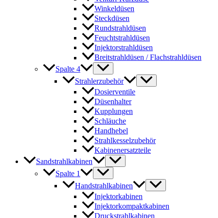
Winkeldüsen
Steckdüsen
Rundstrahldüsen
Feuchtstrahldüsen
Injektorstrahldüsen
Breitstrahldüsen / Flachstrahldüsen
Spalte 4
Strahlerzubehör
Dosierventile
Düsenhalter
Kupplungen
Schläuche
Handhebel
Strahlkesselzubehör
Kabinenersatzteile
Sandstrahlkabinen
Spalte 1
Handstrahlkabinen
Injektorkabinen
Injektorkompaktkabinen
Druckstrahlkabinen