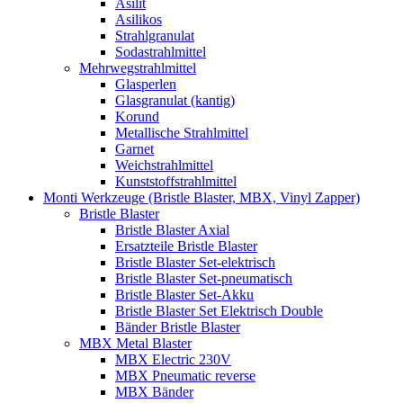
Asilit
Asilikos
Strahlgranulat
Sodastrahlmittel
Mehrwegstrahlmittel
Glasperlen
Glasgranulat (kantig)
Korund
Metallische Strahlmittel
Garnet
Weichstrahlmittel
Kunststoffstrahlmittel
Monti Werkzeuge (Bristle Blaster, MBX, Vinyl Zapper)
Bristle Blaster
Bristle Blaster Axial
Ersatzteile Bristle Blaster
Bristle Blaster Set-elektrisch
Bristle Blaster Set-pneumatisch
Bristle Blaster Set-Akku
Bristle Blaster Set Elektrisch Double
Bänder Bristle Blaster
MBX Metal Blaster
MBX Electric 230V
MBX Pneumatic reverse
MBX Bänder