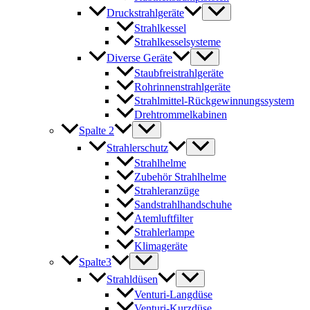
Druckstrahlgeräte
Strahlkessel
Strahlkesselsysteme
Diverse Geräte
Staubfreistrahlgeräte
Rohrinnenstrahlgeräte
Strahlmittel-Rückgewinnungssystem
Drehtrommelkabinen
Spalte 2
Strahlerschutz
Strahlhelme
Zubehör Strahlhelme
Strahleranzüge
Sandstrahlhandschuhe
Atemluftfilter
Strahlerlampe
Klimageräte
Spalte3
Strahldüsen
Venturi-Langdüse
Venturi-Kurzdüse