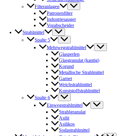
Filteranlagen
Patronenfilter
Industriesauger
Vorabscheider
Strahlmittel
Spalte 5
Mehrwegstrahlmittel
Glasperlen
Glasgranulat (kantig)
Korund
Metallische Strahlmittel
Garnet
Weichstrahlmittel
Kunststoffstrahlmittel
Spalte 6
Einwegstrahlmittel
Strahlgranulat
Asilit
Asilikos
Sodastrahlmittel