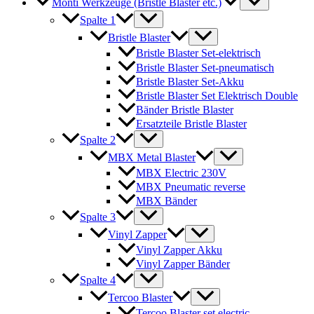
Monti Werkzeuge (Bristle Blaster etc.)
Spalte 1
Bristle Blaster
Bristle Blaster Set-elektrisch
Bristle Blaster Set-pneumatisch
Bristle Blaster Set-Akku
Bristle Blaster Set Elektrisch Double
Bänder Bristle Blaster
Ersatzteile Bristle Blaster
Spalte 2
MBX Metal Blaster
MBX Electric 230V
MBX Pneumatic reverse
MBX Bänder
Spalte 3
Vinyl Zapper
Vinyl Zapper Akku
Vinyl Zapper Bänder
Spalte 4
Tercoo Blaster
Tercoo Blaster set electric