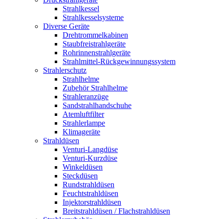
Strahlkessel
Strahlkesselsysteme
Diverse Geräte
Drehtrommelkabinen
Staubfreistrahlgeräte
Rohrinnenstrahlgeräte
Strahlmittel-Rückgewinnungssystem
Strahlerschutz
Strahlhelme
Zubehör Strahlhelme
Strahleranzüge
Sandstrahlhandschuhe
Atemluftfilter
Strahlerlampe
Klimageräte
Strahldüsen
Venturi-Langdüse
Venturi-Kurzdüse
Winkeldüsen
Steckdüsen
Rundstrahldüsen
Feuchtstrahldüsen
Injektorstrahldüsen
Breitstrahldüsen / Flachstrahldüsen