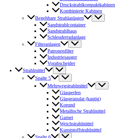
Druckstrahlkompaktkabinen
Kombinierte Kabinen
Begehbare Strahlanlagen
Sandstrahlcontainer
Sandstrahlhaus
Schleuderradanlage
Filteranlagen
Patronenfilter
Industriesauger
Vorabscheider
Strahlmittel
Spalte 5
Mehrwegstrahlmittel
Glasperlen
Glasgranulat (kantig)
Korund
Metallische Strahlmittel
Garnet
Weichstrahlmittel
Kunststoffstrahlmittel
Spalte 6