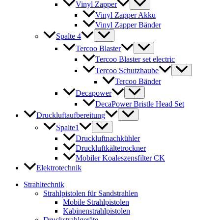
Vinyl Zapper
Vinyl Zapper Akku
Vinyl Zapper Bänder
Spalte 4
Tercoo Blaster
Tercoo Blaster set electric
Tercoo Schutzhaube
Tercoo Bänder
Decapower
DecaPower Bristle Head Set
Druckluftaufbereitung
Spalte1
Druckluftnachkühler
Druckluftkältetrockner
Mobiler Koaleszensfilter CK
Elektrotechnik
Strahltechnik
Strahlpistolen für Sandstrahlen
Mobile Strahlpistolen
Kabinenstrahlpistolen
Druckstrahlgeräte