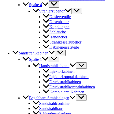
Spalte 4
Strahlerzubehör
Dosierventile
Düsenhalter
Kupplungen
Schläuche
Handhebel
Strahlkesselzubehör
Kabinenersatzteile
Sandstrahlkabinen
Spalte 1
Handstrahlkabinen
Injektorkabinen
Injektorkompaktkabinen
Druckstrahlkabinen
Druckstrahlkompaktkabinen
Kombinierte Kabinen
Begehbare Strahlanlagen
Sandstrahlcontainer
Sandstrahlhaus
Schleuderradanlage