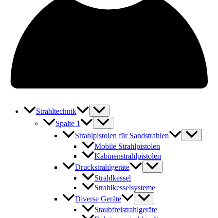
Strahltechnik
Spalte 1
Strahlpistolen für Sandstrahlen
Mobile Strahlpistolen
Kabinenstrahlpistolen
Druckstrahlgeräte
Strahlkessel
Strahlkesselsysteme
Diverse Geräte
Staubfreistrahlgeräte