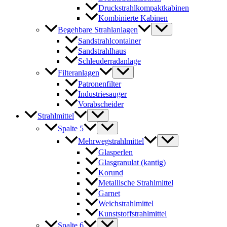
Druckstrahlkompaktkabinen
Kombinierte Kabinen
Begehbare Strahlanlagen
Sandstrahlcontainer
Sandstrahlhaus
Schleuderradanlage
Filteranlagen
Patronenfilter
Industriesauger
Vorabscheider
Strahlmittel
Spalte 5
Mehrwegstrahlmittel
Glasperlen
Glasgranulat (kantig)
Korund
Metallische Strahlmittel
Garnet
Weichstrahlmittel
Kunststoffstrahlmittel
Spalte 6