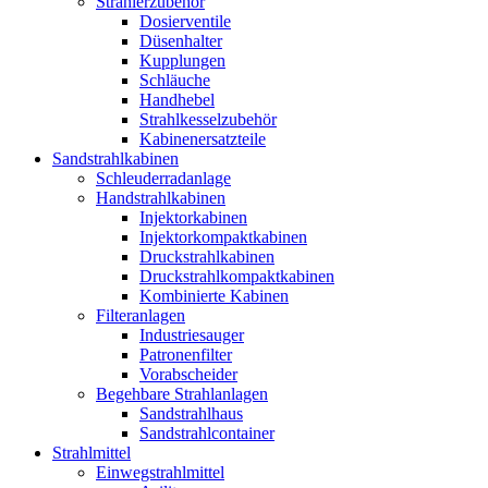
Strahlerzubehör
Dosierventile
Düsenhalter
Kupplungen
Schläuche
Handhebel
Strahlkesselzubehör
Kabinenersatzteile
Sandstrahlkabinen
Schleuderradanlage
Handstrahlkabinen
Injektorkabinen
Injektorkompaktkabinen
Druckstrahlkabinen
Druckstrahlkompaktkabinen
Kombinierte Kabinen
Filteranlagen
Industriesauger
Patronenfilter
Vorabscheider
Begehbare Strahlanlagen
Sandstrahlhaus
Sandstrahlcontainer
Strahlmittel
Einwegstrahlmittel