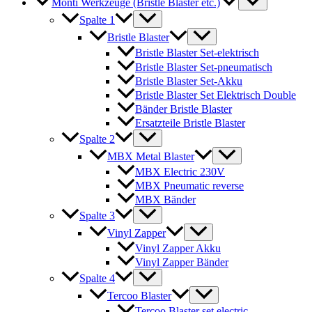
Monti Werkzeuge (Bristle Blaster etc.)
Spalte 1
Bristle Blaster
Bristle Blaster Set-elektrisch
Bristle Blaster Set-pneumatisch
Bristle Blaster Set-Akku
Bristle Blaster Set Elektrisch Double
Bänder Bristle Blaster
Ersatzteile Bristle Blaster
Spalte 2
MBX Metal Blaster
MBX Electric 230V
MBX Pneumatic reverse
MBX Bänder
Spalte 3
Vinyl Zapper
Vinyl Zapper Akku
Vinyl Zapper Bänder
Spalte 4
Tercoo Blaster
Tercoo Blaster set electric