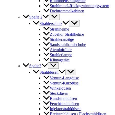
Rohrinnenstrahlgeräte
Strahlmittel-Rückgewinnungssystem
Drehtrommelkabinen
Spalte 2
Strahlerschutz
Strahlhelme
Zubehör Strahlhelme
Strahleranzüge
Sandstrahlhandschuhe
Atemluftfilter
Strahlerlampe
Klimageräte
Spalte3
Strahldüsen
Venturi-Langdüse
Venturi-Kurzdüse
Winkeldüsen
Steckdüsen
Rundstrahldüsen
Feuchtstrahldüsen
Injektorstrahldüsen
Breitstrahldüsen / Flachstrahldüsen