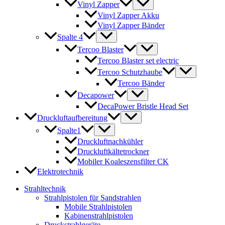
Vinyl Zapper
Vinyl Zapper Akku
Vinyl Zapper Bänder
Spalte 4
Tercoo Blaster
Tercoo Blaster set electric
Tercoo Schutzhaube
Tercoo Bänder
Decapower
DecaPower Bristle Head Set
Druckluftaufbereitung
Spalte1
Druckluftnachkühler
Druckluftkältetrockner
Mobiler Koaleszensfilter CK
Elektrotechnik
Strahltechnik
Strahlpistolen für Sandstrahlen
Mobile Strahlpistolen
Kabinenstrahlpistolen
Druckstrahlgeräte