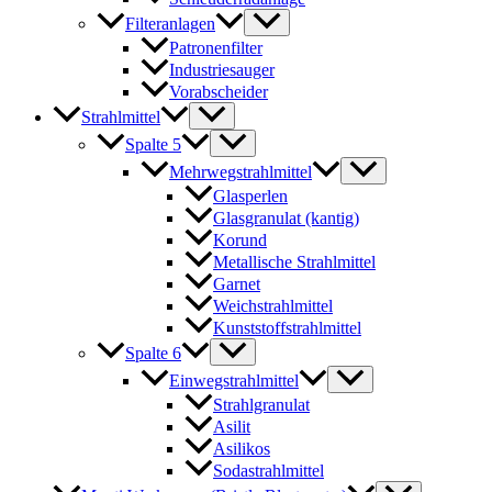
Filteranlagen
Patronenfilter
Industriesauger
Vorabscheider
Strahlmittel
Spalte 5
Mehrwegstrahlmittel
Glasperlen
Glasgranulat (kantig)
Korund
Metallische Strahlmittel
Garnet
Weichstrahlmittel
Kunststoffstrahlmittel
Spalte 6
Einwegstrahlmittel
Strahlgranulat
Asilit
Asilikos
Sodastrahlmittel