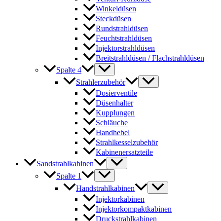
Winkeldüsen
Steckdüsen
Rundstrahldüsen
Feuchtstrahldüsen
Injektorstrahldüsen
Breitstrahldüsen / Flachstrahldüsen
Spalte 4
Strahlerzubehör
Dosierventile
Düsenhalter
Kupplungen
Schläuche
Handhebel
Strahlkesselzubehör
Kabinenersatzteile
Sandstrahlkabinen
Spalte 1
Handstrahlkabinen
Injektorkabinen
Injektorkompaktkabinen
Druckstrahlkabinen