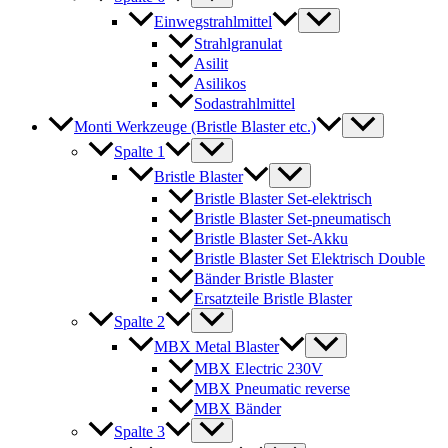
Einwegstrahlmittel
Strahlgranulat
Asilit
Asilikos
Sodastrahlmittel
Monti Werkzeuge (Bristle Blaster etc.)
Spalte 1
Bristle Blaster
Bristle Blaster Set-elektrisch
Bristle Blaster Set-pneumatisch
Bristle Blaster Set-Akku
Bristle Blaster Set Elektrisch Double
Bänder Bristle Blaster
Ersatzteile Bristle Blaster
Spalte 2
MBX Metal Blaster
MBX Electric 230V
MBX Pneumatic reverse
MBX Bänder
Spalte 3