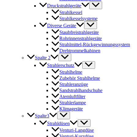
Druckstrahlgeräte
Strahlkessel
Strahlkesselsysteme
Diverse Geräte
Staubfreistrahlgeräte
Rohrinnenstrahlgeräte
Strahlmittel-Rückgewinnungssystem
Drehtrommelkabinen
Spalte 2
Strahlerschutz
Strahlhelme
Zubehör Strahlhelme
Strahleranzüge
Sandstrahlhandschuhe
Atemluftfilter
Strahlerlampe
Klimageräte
Spalte3
Strahldüsen
Venturi-Langdüse
Venturi-Kurzdüse