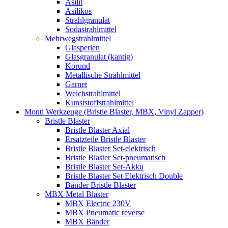
Asilit
Asilikos
Strahlgranulat
Sodastrahlmittel
Mehrwegstrahlmittel
Glasperlen
Glasgranulat (kantig)
Korund
Metallische Strahlmittel
Garnet
Weichstrahlmittel
Kunststoffstrahlmittel
Monti Werkzeuge (Bristle Blaster, MBX, Vinyl Zapper)
Bristle Blaster
Bristle Blaster Axial
Ersatzteile Bristle Blaster
Bristle Blaster Set-elektrisch
Bristle Blaster Set-pneumatisch
Bristle Blaster Set-Akku
Bristle Blaster Set Elektrisch Double
Bänder Bristle Blaster
MBX Metal Blaster
MBX Electric 230V
MBX Pneumatic reverse
MBX Bänder