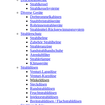
Strahlkessel
Strahlkesselsysteme
Diverse Geräte
Drehtrommelkabinen
Staubfreistrahlgeräte
Rohrinnenstrahlgeräte
Strahlmittel-Rückgewinnungssystem
Strahlerschutz
Strahlhelme
Zubehör Strahlhelme
Strahleranzüge
Sandstrahlhandschuhe
Atemluftfilter
Strahlerlampe
Klimageräte
Strahldüsen
Venturi-Langdüse
Venturi-Kurzdüse
Winkeldüsen
Steckdüsen
Rundstrahldüsen
Feuchtstrahldüsen
Injektorstrahldüsen
Breitstrahldüsen / Flachstrahldüsen