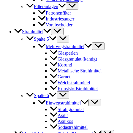
Filteranlagen
Patronenfilter
Industriesauger
Vorabscheider
Strahlmittel
Spalte 5
Mehrwegstrahlmittel
Glasperlen
Glasgranulat (kantig)
Korund
Metallische Strahlmittel
Garnet
Weichstrahlmittel
Kunststoffstrahlmittel
Spalte 6
Einwegstrahlmittel
Strahlgranulat
Asilit
Asilikos
Sodastrahlmittel