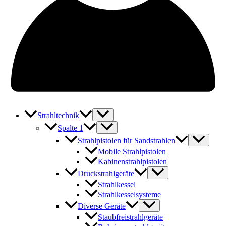
Strahltechnik
Spalte 1
Strahlpistolen für Sandstrahlen
Mobile Strahlpistolen
Kabinenstrahlpistolen
Druckstrahlgeräte
Strahlkessel
Strahlkesselsysteme
Diverse Geräte
Staubfreistrahlgeräte