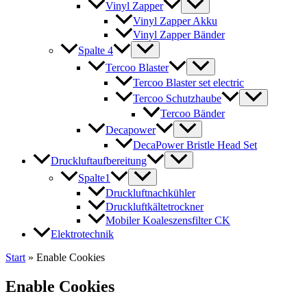
Vinyl Zapper
Vinyl Zapper Akku
Vinyl Zapper Bänder
Spalte 4
Tercoo Blaster
Tercoo Blaster set electric
Tercoo Schutzhaube
Tercoo Bänder
Decapower
DecaPower Bristle Head Set
Druckluftaufbereitung
Spalte1
Druckluftnachkühler
Druckluftkältetrockner
Mobiler Koaleszensfilter CK
Elektrotechnik
Start
»
Enable Cookies
Enable Cookies