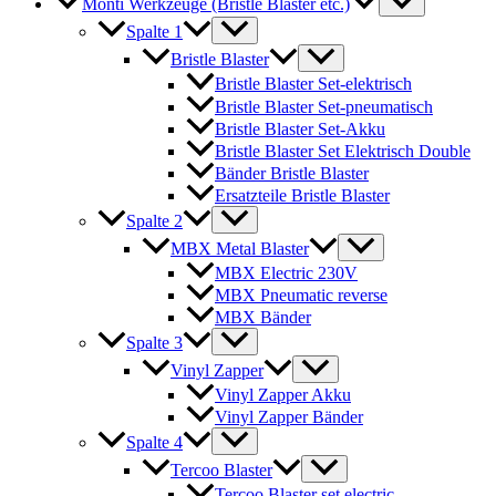
Monti Werkzeuge (Bristle Blaster etc.)
Spalte 1
Bristle Blaster
Bristle Blaster Set-elektrisch
Bristle Blaster Set-pneumatisch
Bristle Blaster Set-Akku
Bristle Blaster Set Elektrisch Double
Bänder Bristle Blaster
Ersatzteile Bristle Blaster
Spalte 2
MBX Metal Blaster
MBX Electric 230V
MBX Pneumatic reverse
MBX Bänder
Spalte 3
Vinyl Zapper
Vinyl Zapper Akku
Vinyl Zapper Bänder
Spalte 4
Tercoo Blaster
Tercoo Blaster set electric