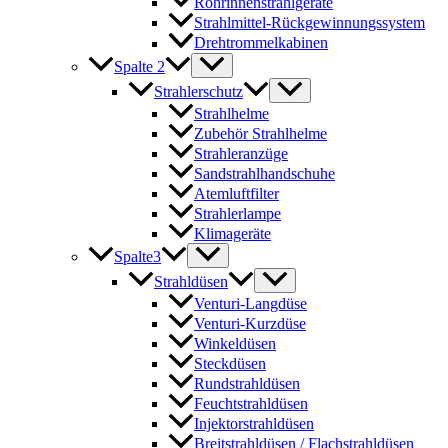
Rohrinnenstrahlgeräte
Strahlmittel-Rückgewinnungssystem
Drehtrommelkabinen
Spalte 2
Strahlerschutz
Strahlhelme
Zubehör Strahlhelme
Strahleranzüge
Sandstrahlhandschuhe
Atemluftfilter
Strahlerlampe
Klimageräte
Spalte3
Strahldüsen
Venturi-Langdüse
Venturi-Kurzdüse
Winkeldüsen
Steckdüsen
Rundstrahldüsen
Feuchtstrahldüsen
Injektorstrahldüsen
Breitstrahldüsen / Flachstrahldüsen