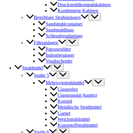
Druckstrahlkompaktkabinen
Kombinierte Kabinen
Begehbare Strahlanlagen
Sandstrahlcontainer
Sandstrahlhaus
Schleuderradanlage
Filteranlagen
Patronenfilter
Industriesauger
Vorabscheider
Strahlmittel
Spalte 5
Mehrwegstrahlmittel
Glasperlen
Glasgranulat (kantig)
Korund
Metallische Strahlmittel
Garnet
Weichstrahlmittel
Kunststoffstrahlmittel
Spalte 6