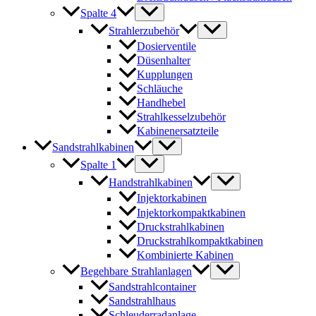
Spalte 4
Strahlerzubehör
Dosierventile
Düsenhalter
Kupplungen
Schläuche
Handhebel
Strahlkesselzubehör
Kabinenersatzteile
Sandstrahlkabinen
Spalte 1
Handstrahlkabinen
Injektorkabinen
Injektorkompaktkabinen
Druckstrahlkabinen
Druckstrahlkompaktkabinen
Kombinierte Kabinen
Begehbare Strahlanlagen
Sandstrahlcontainer
Sandstrahlhaus
Schleuderradanlage