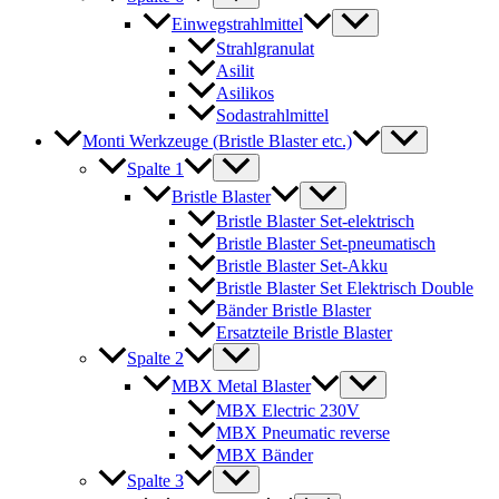
Einwegstrahlmittel
Strahlgranulat
Asilit
Asilikos
Sodastrahlmittel
Monti Werkzeuge (Bristle Blaster etc.)
Spalte 1
Bristle Blaster
Bristle Blaster Set-elektrisch
Bristle Blaster Set-pneumatisch
Bristle Blaster Set-Akku
Bristle Blaster Set Elektrisch Double
Bänder Bristle Blaster
Ersatzteile Bristle Blaster
Spalte 2
MBX Metal Blaster
MBX Electric 230V
MBX Pneumatic reverse
MBX Bänder
Spalte 3