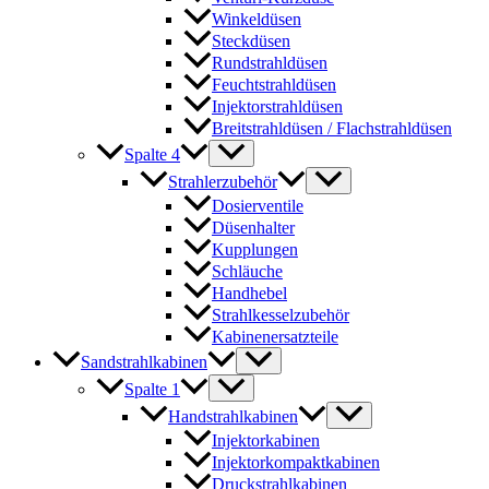
Winkeldüsen
Steckdüsen
Rundstrahldüsen
Feuchtstrahldüsen
Injektorstrahldüsen
Breitstrahldüsen / Flachstrahldüsen
Spalte 4
Strahlerzubehör
Dosierventile
Düsenhalter
Kupplungen
Schläuche
Handhebel
Strahlkesselzubehör
Kabinenersatzteile
Sandstrahlkabinen
Spalte 1
Handstrahlkabinen
Injektorkabinen
Injektorkompaktkabinen
Druckstrahlkabinen