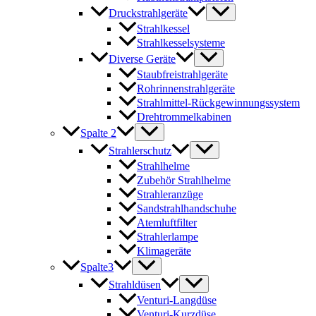
Druckstrahlgeräte
Strahlkessel
Strahlkesselsysteme
Diverse Geräte
Staubfreistrahlgeräte
Rohrinnenstrahlgeräte
Strahlmittel-Rückgewinnungssystem
Drehtrommelkabinen
Spalte 2
Strahlerschutz
Strahlhelme
Zubehör Strahlhelme
Strahleranzüge
Sandstrahlhandschuhe
Atemluftfilter
Strahlerlampe
Klimageräte
Spalte3
Strahldüsen
Venturi-Langdüse
Venturi-Kurzdüse