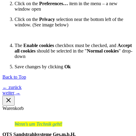
Click on the
Preferences…
item in the menu – a new
window open
Click on the
Privacy
selection near the bottom left of the
window. (See image below)
The
Enable cookies
checkbox must be checked, and
Accept
all cookies
should be selected in the "
Normal cookies
" drop-
down
Save changes by clicking
Ok
Back to Top
←
zurück
weiter
→
Warenkorb
Wenn's um Technik geht!
OTS Sandstrahlsysteme Ges.m.b.H.