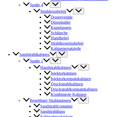
Spalte 4
Strahlerzubehör
Dosierventile
Düsenhalter
Kupplungen
Schläuche
Handhebel
Strahlkesselzubehör
Kabinenersatzteile
Sandstrahlkabinen
Spalte 1
Handstrahlkabinen
Injektorkabinen
Injektorkompaktkabinen
Druckstrahlkabinen
Druckstrahlkompaktkabinen
Kombinierte Kabinen
Begehbare Strahlanlagen
Sandstrahlcontainer
Sandstrahlhaus
Schleuderradanlage