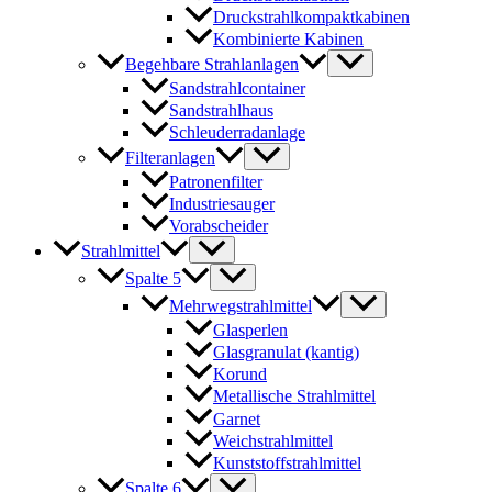
Druckstrahlkompaktkabinen
Kombinierte Kabinen
Begehbare Strahlanlagen
Sandstrahlcontainer
Sandstrahlhaus
Schleuderradanlage
Filteranlagen
Patronenfilter
Industriesauger
Vorabscheider
Strahlmittel
Spalte 5
Mehrwegstrahlmittel
Glasperlen
Glasgranulat (kantig)
Korund
Metallische Strahlmittel
Garnet
Weichstrahlmittel
Kunststoffstrahlmittel
Spalte 6