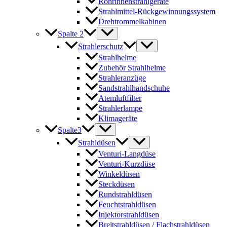
Rohrinnenstrahlgeräte
Strahlmittel-Rückgewinnungssystem
Drehtrommelkabinen
Spalte 2
Strahlerschutz
Strahlhelme
Zubehör Strahlhelme
Strahleranzüge
Sandstrahlhandschuhe
Atemluftfilter
Strahlerlampe
Klimageräte
Spalte3
Strahldüsen
Venturi-Langdüse
Venturi-Kurzdüse
Winkeldüsen
Steckdüsen
Rundstrahldüsen
Feuchtstrahldüsen
Injektorstrahldüsen
Breitstrahldüsen / Flachstrahldüsen