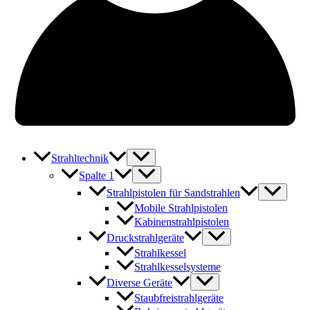
Strahltechnik
Spalte 1
Strahlpistolen für Sandstrahlen
Mobile Strahlpistolen
Kabinenstrahlpistolen
Druckstrahlgeräte
Strahlkessel
Strahlkesselsysteme
Diverse Geräte
Staubfreistrahlgeräte