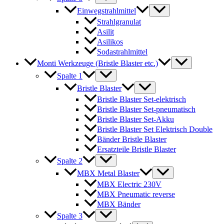
Einwegstrahlmittel
Strahlgranulat
Asilit
Asilikos
Sodastrahlmittel
Monti Werkzeuge (Bristle Blaster etc.)
Spalte 1
Bristle Blaster
Bristle Blaster Set-elektrisch
Bristle Blaster Set-pneumatisch
Bristle Blaster Set-Akku
Bristle Blaster Set Elektrisch Double
Bänder Bristle Blaster
Ersatzteile Bristle Blaster
Spalte 2
MBX Metal Blaster
MBX Electric 230V
MBX Pneumatic reverse
MBX Bänder
Spalte 3