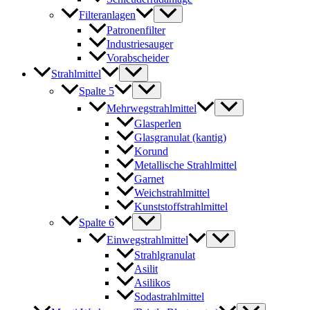
Filteranlagen
Patronenfilter
Industriesauger
Vorabscheider
Strahlmittel
Spalte 5
Mehrwegstrahlmittel
Glasperlen
Glasgranulat (kantig)
Korund
Metallische Strahlmittel
Garnet
Weichstrahlmittel
Kunststoffstrahlmittel
Spalte 6
Einwegstrahlmittel
Strahlgranulat
Asilit
Asilikos
Sodastrahlmittel