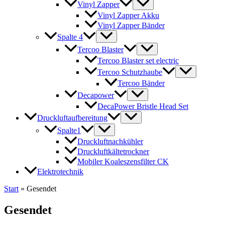
Vinyl Zapper
Vinyl Zapper Akku
Vinyl Zapper Bänder
Spalte 4
Tercoo Blaster
Tercoo Blaster set electric
Tercoo Schutzhaube
Tercoo Bänder
Decapower
DecaPower Bristle Head Set
Druckluftaufbereitung
Spalte1
Druckluftnachkühler
Druckluftkältetrockner
Mobiler Koaleszensfilter CK
Elektrotechnik
Start
»
Gesendet
Gesendet