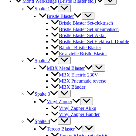
Monti Werkzeuge (Bristle Blaster etc.)
Spalte 1
Bristle Blaster
Bristle Blaster Set-elektrisch
Bristle Blaster Set-pneumatisch
Bristle Blaster Set-Akku
Bristle Blaster Set Elektrisch Double
Bänder Bristle Blaster
Ersatzteile Bristle Blaster
Spalte 2
MBX Metal Blaster
MBX Electric 230V
MBX Pneumatic reverse
MBX Bänder
Spalte 3
Vinyl Zapper
Vinyl Zapper Akku
Vinyl Zapper Bänder
Spalte 4
Tercoo Blaster
Tercoo Blaster set electric