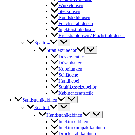
Winkeldüsen
Steckdüsen
Rundstrahldüsen
Feuchtstrahldüsen
Injektorstrahldüsen
Breitstrahldüsen / Flachstrahldüsen
Spalte 4
Strahlerzubehör
Dosierventile
Düsenhalter
Kupplungen
Schläuche
Handhebel
Strahlkesselzubehör
Kabinenersatzteile
Sandstrahlkabinen
Spalte 1
Handstrahlkabinen
Injektorkabinen
Injektorkompaktkabinen
Druckstrahlkabinen