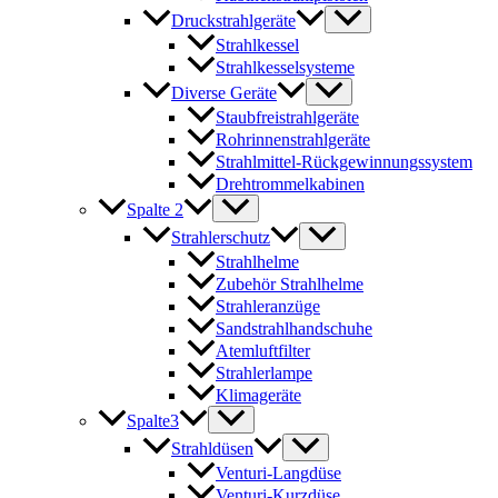
Druckstrahlgeräte
Strahlkessel
Strahlkesselsysteme
Diverse Geräte
Staubfreistrahlgeräte
Rohrinnenstrahlgeräte
Strahlmittel-Rückgewinnungssystem
Drehtrommelkabinen
Spalte 2
Strahlerschutz
Strahlhelme
Zubehör Strahlhelme
Strahleranzüge
Sandstrahlhandschuhe
Atemluftfilter
Strahlerlampe
Klimageräte
Spalte3
Strahldüsen
Venturi-Langdüse
Venturi-Kurzdüse