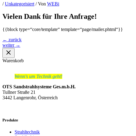
/
Unkategorisiert
/ Von
WEBi
Vielen Dank für Ihre Anfrage!
{{block type=“core/template“ template=“page/mailer.phtml“}}
←
zurück
weiter
→
Warenkorb
Wenn's um Technik geht!
OTS Sandstrahlsysteme Ges.m.b.H.
Tullner Straße 21
3442 Langenrohr, Österreich
Produkte
Strahltechnik