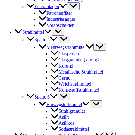
Filteranlagen
Patronenfilter
Industriesauger
Vorabscheider
Strahlmittel
Spalte 5
Mehrwegstrahlmittel
Glasperlen
Glasgranulat (kantig)
Korund
Metallische Strahlmittel
Garnet
Weichstrahlmittel
Kunststoffstrahlmittel
Spalte 6
Einwegstrahlmittel
Strahlgranulat
Asilit
Asilikos
Sodastrahlmittel