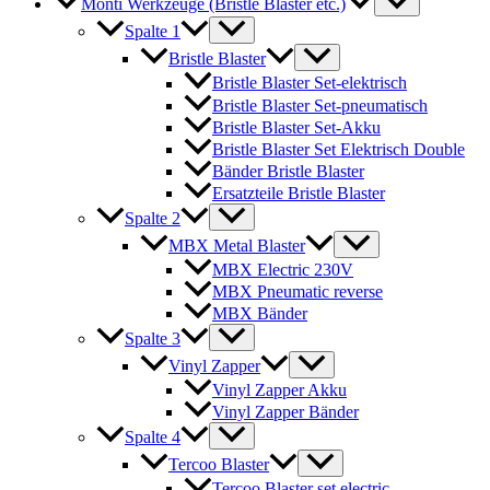
Monti Werkzeuge (Bristle Blaster etc.)
Spalte 1
Bristle Blaster
Bristle Blaster Set-elektrisch
Bristle Blaster Set-pneumatisch
Bristle Blaster Set-Akku
Bristle Blaster Set Elektrisch Double
Bänder Bristle Blaster
Ersatzteile Bristle Blaster
Spalte 2
MBX Metal Blaster
MBX Electric 230V
MBX Pneumatic reverse
MBX Bänder
Spalte 3
Vinyl Zapper
Vinyl Zapper Akku
Vinyl Zapper Bänder
Spalte 4
Tercoo Blaster
Tercoo Blaster set electric