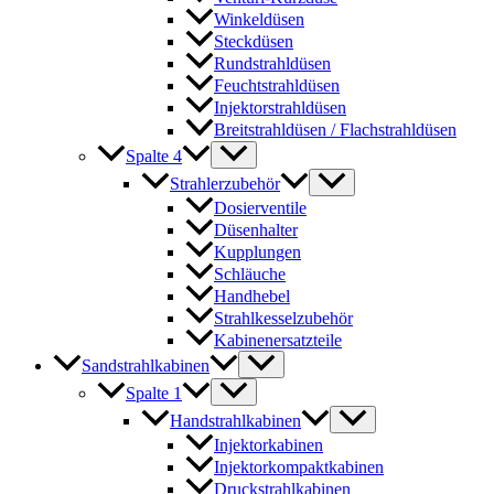
Winkeldüsen
Steckdüsen
Rundstrahldüsen
Feuchtstrahldüsen
Injektorstrahldüsen
Breitstrahldüsen / Flachstrahldüsen
Spalte 4
Strahlerzubehör
Dosierventile
Düsenhalter
Kupplungen
Schläuche
Handhebel
Strahlkesselzubehör
Kabinenersatzteile
Sandstrahlkabinen
Spalte 1
Handstrahlkabinen
Injektorkabinen
Injektorkompaktkabinen
Druckstrahlkabinen