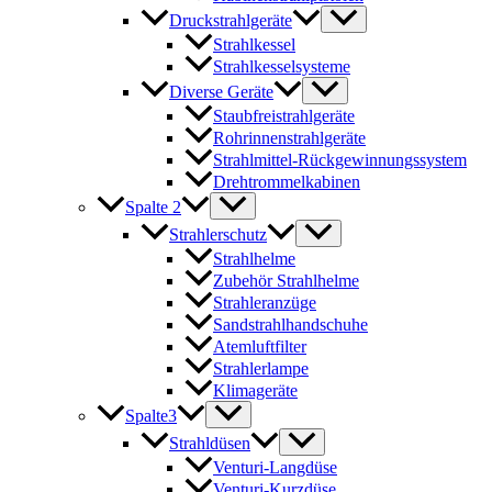
Druckstrahlgeräte
Strahlkessel
Strahlkesselsysteme
Diverse Geräte
Staubfreistrahlgeräte
Rohrinnenstrahlgeräte
Strahlmittel-Rückgewinnungssystem
Drehtrommelkabinen
Spalte 2
Strahlerschutz
Strahlhelme
Zubehör Strahlhelme
Strahleranzüge
Sandstrahlhandschuhe
Atemluftfilter
Strahlerlampe
Klimageräte
Spalte3
Strahldüsen
Venturi-Langdüse
Venturi-Kurzdüse