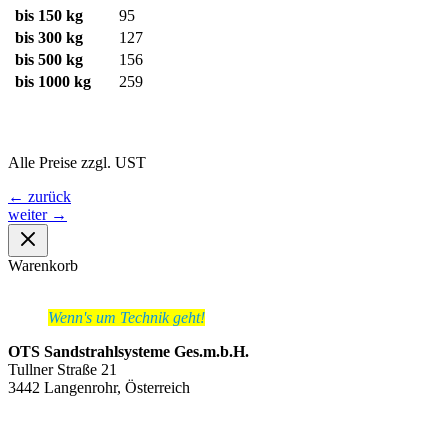
bis 150 kg
95
bis 300 kg
127
bis 500 kg
156
bis 1000 kg
259
Alle Preise zzgl. UST
←
zurück
weiter
→
Warenkorb
Wenn's um Technik geht!
OTS Sandstrahlsysteme Ges.m.b.H.
Tullner Straße 21
3442 Langenrohr, Österreich