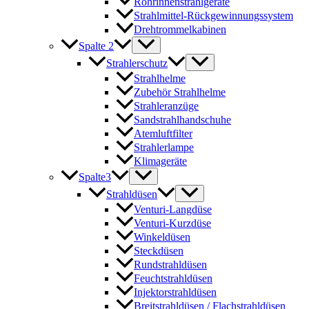
Rohrinnenstrahlgeräte
Strahlmittel-Rückgewinnungssystem
Drehtrommelkabinen
Spalte 2
Strahlerschutz
Strahlhelme
Zubehör Strahlhelme
Strahleranzüge
Sandstrahlhandschuhe
Atemluftfilter
Strahlerlampe
Klimageräte
Spalte3
Strahldüsen
Venturi-Langdüse
Venturi-Kurzdüse
Winkeldüsen
Steckdüsen
Rundstrahldüsen
Feuchtstrahldüsen
Injektorstrahldüsen
Breitstrahldüsen / Flachstrahldüsen