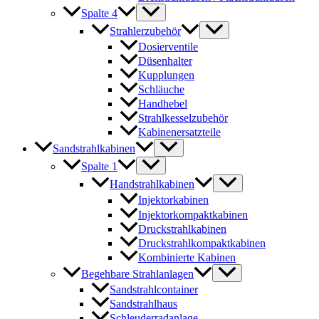
Spalte 4
Strahlerzubehör
Dosierventile
Düsenhalter
Kupplungen
Schläuche
Handhebel
Strahlkesselzubehör
Kabinenersatzteile
Sandstrahlkabinen
Spalte 1
Handstrahlkabinen
Injektorkabinen
Injektorkompaktkabinen
Druckstrahlkabinen
Druckstrahlkompaktkabinen
Kombinierte Kabinen
Begehbare Strahlanlagen
Sandstrahlcontainer
Sandstrahlhaus
Schleuderradanlage