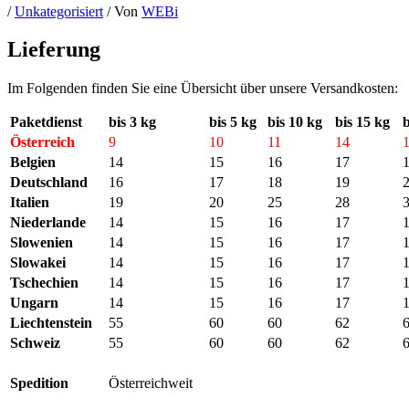
/
Unkategorisiert
/ Von
WEBi
Lieferung
Im Folgenden finden Sie eine Übersicht über unsere Versandkosten:
Paketdienst
bis 3 kg
bis 5 kg
bis 10 kg
bis 15 kg
Österreich
9
10
11
14
Belgien
14
15
16
17
Deutschland
16
17
18
19
Italien
19
20
25
28
Niederlande
14
15
16
17
Slowenien
14
15
16
17
Slowakei
14
15
16
17
Tschechien
14
15
16
17
Ungarn
14
15
16
17
Liechtenstein
55
60
60
62
Schweiz
55
60
60
62
Spedition
Österreichweit