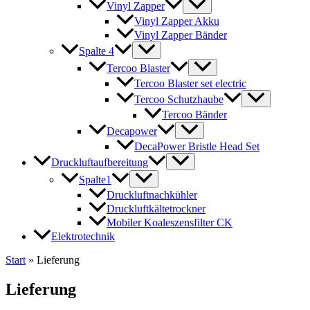
Vinyl Zapper
Vinyl Zapper Akku
Vinyl Zapper Bänder
Spalte 4
Tercoo Blaster
Tercoo Blaster set electric
Tercoo Schutzhaube
Tercoo Bänder
Decapower
DecaPower Bristle Head Set
Druckluftaufbereitung
Spalte1
Druckluftnachkühler
Druckluftkältetrockner
Mobiler Koaleszensfilter CK
Elektrotechnik
Start
»
Lieferung
Lieferung