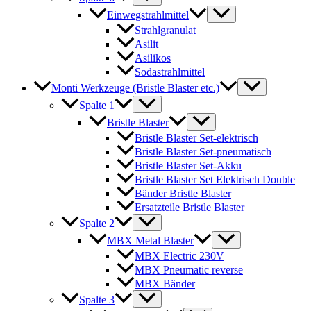
Einwegstrahlmittel
Strahlgranulat
Asilit
Asilikos
Sodastrahlmittel
Monti Werkzeuge (Bristle Blaster etc.)
Spalte 1
Bristle Blaster
Bristle Blaster Set-elektrisch
Bristle Blaster Set-pneumatisch
Bristle Blaster Set-Akku
Bristle Blaster Set Elektrisch Double
Bänder Bristle Blaster
Ersatzteile Bristle Blaster
Spalte 2
MBX Metal Blaster
MBX Electric 230V
MBX Pneumatic reverse
MBX Bänder
Spalte 3