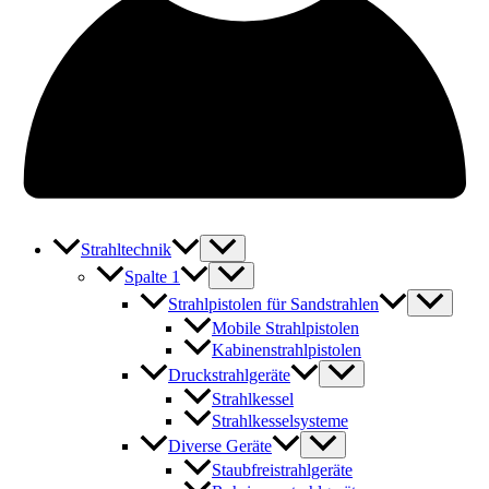
Strahltechnik
Spalte 1
Strahlpistolen für Sandstrahlen
Mobile Strahlpistolen
Kabinenstrahlpistolen
Druckstrahlgeräte
Strahlkessel
Strahlkesselsysteme
Diverse Geräte
Staubfreistrahlgeräte