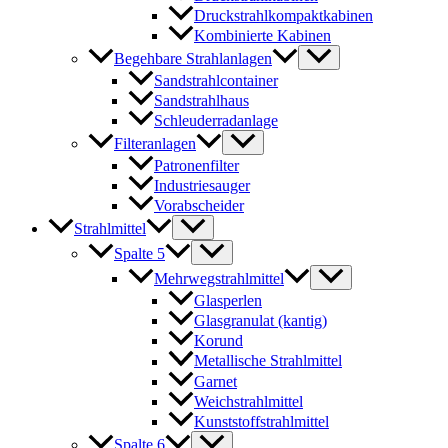
Druckstrahlkompaktkabinen
Kombinierte Kabinen
Begehbare Strahlanlagen
Sandstrahlcontainer
Sandstrahlhaus
Schleuderradanlage
Filteranlagen
Patronenfilter
Industriesauger
Vorabscheider
Strahlmittel
Spalte 5
Mehrwegstrahlmittel
Glasperlen
Glasgranulat (kantig)
Korund
Metallische Strahlmittel
Garnet
Weichstrahlmittel
Kunststoffstrahlmittel
Spalte 6