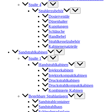
Spalte 4
Strahlerzubehör
Dosierventile
Düsenhalter
Kupplungen
Schläuche
Handhebel
Strahlkesselzubehör
Kabinenersatzteile
Sandstrahlkabinen
Spalte 1
Handstrahlkabinen
Injektorkabinen
Injektorkompaktkabinen
Druckstrahlkabinen
Druckstrahlkompaktkabinen
Kombinierte Kabinen
Begehbare Strahlanlagen
Sandstrahlcontainer
Sandstrahlhaus
Schleuderradanlage