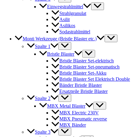
Einwegstrahlmittel
Strahlgranulat
Asilit
Asilikos
Sodastrahlmittel
Monti Werkzeuge (Bristle Blaster etc.)
Spalte 1
Bristle Blaster
Bristle Blaster Set-elektrisch
Bristle Blaster Set-pneumatisch
Bristle Blaster Set-Akku
Bristle Blaster Set Elektrisch Double
Bänder Bristle Blaster
Ersatzteile Bristle Blaster
Spalte 2
MBX Metal Blaster
MBX Electric 230V
MBX Pneumatic reverse
MBX Bänder
Spalte 3