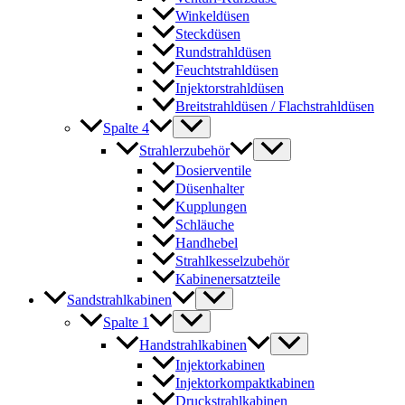
Winkeldüsen
Steckdüsen
Rundstrahldüsen
Feuchtstrahldüsen
Injektorstrahldüsen
Breitstrahldüsen / Flachstrahldüsen
Spalte 4
Strahlerzubehör
Dosierventile
Düsenhalter
Kupplungen
Schläuche
Handhebel
Strahlkesselzubehör
Kabinenersatzteile
Sandstrahlkabinen
Spalte 1
Handstrahlkabinen
Injektorkabinen
Injektorkompaktkabinen
Druckstrahlkabinen