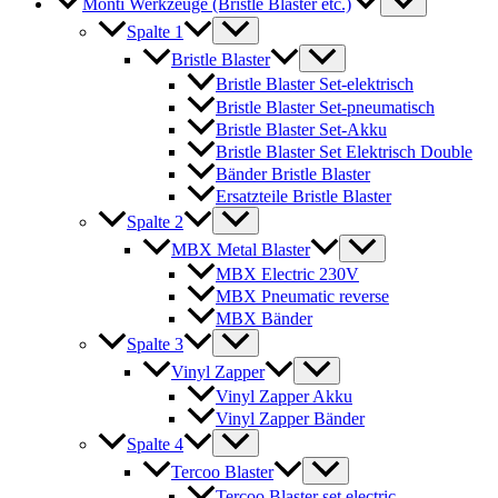
Monti Werkzeuge (Bristle Blaster etc.)
Spalte 1
Bristle Blaster
Bristle Blaster Set-elektrisch
Bristle Blaster Set-pneumatisch
Bristle Blaster Set-Akku
Bristle Blaster Set Elektrisch Double
Bänder Bristle Blaster
Ersatzteile Bristle Blaster
Spalte 2
MBX Metal Blaster
MBX Electric 230V
MBX Pneumatic reverse
MBX Bänder
Spalte 3
Vinyl Zapper
Vinyl Zapper Akku
Vinyl Zapper Bänder
Spalte 4
Tercoo Blaster
Tercoo Blaster set electric