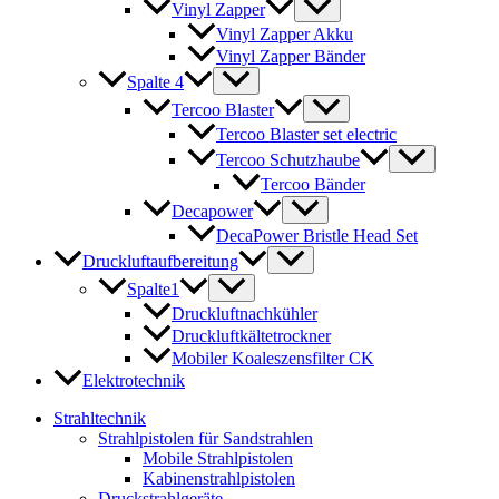
Vinyl Zapper
Vinyl Zapper Akku
Vinyl Zapper Bänder
Spalte 4
Tercoo Blaster
Tercoo Blaster set electric
Tercoo Schutzhaube
Tercoo Bänder
Decapower
DecaPower Bristle Head Set
Druckluftaufbereitung
Spalte1
Druckluftnachkühler
Druckluftkältetrockner
Mobiler Koaleszensfilter CK
Elektrotechnik
Strahltechnik
Strahlpistolen für Sandstrahlen
Mobile Strahlpistolen
Kabinenstrahlpistolen
Druckstrahlgeräte