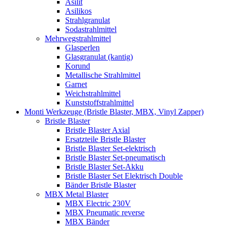
Asilit
Asilikos
Strahlgranulat
Sodastrahlmittel
Mehrwegstrahlmittel
Glasperlen
Glasgranulat (kantig)
Korund
Metallische Strahlmittel
Garnet
Weichstrahlmittel
Kunststoffstrahlmittel
Monti Werkzeuge (Bristle Blaster, MBX, Vinyl Zapper)
Bristle Blaster
Bristle Blaster Axial
Ersatzteile Bristle Blaster
Bristle Blaster Set-elektrisch
Bristle Blaster Set-pneumatisch
Bristle Blaster Set-Akku
Bristle Blaster Set Elektrisch Double
Bänder Bristle Blaster
MBX Metal Blaster
MBX Electric 230V
MBX Pneumatic reverse
MBX Bänder