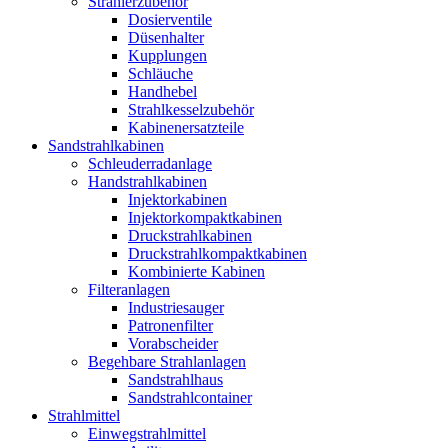
Strahlerzubehör
Dosierventile
Düsenhalter
Kupplungen
Schläuche
Handhebel
Strahlkesselzubehör
Kabinenersatzteile
Sandstrahlkabinen
Schleuderradanlage
Handstrahlkabinen
Injektorkabinen
Injektorkompaktkabinen
Druckstrahlkabinen
Druckstrahlkompaktkabinen
Kombinierte Kabinen
Filteranlagen
Industriesauger
Patronenfilter
Vorabscheider
Begehbare Strahlanlagen
Sandstrahlhaus
Sandstrahlcontainer
Strahlmittel
Einwegstrahlmittel