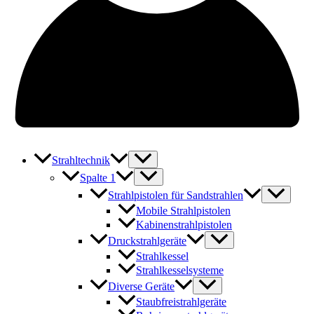
Strahltechnik
Spalte 1
Strahlpistolen für Sandstrahlen
Mobile Strahlpistolen
Kabinenstrahlpistolen
Druckstrahlgeräte
Strahlkessel
Strahlkesselsysteme
Diverse Geräte
Staubfreistrahlgeräte