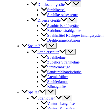
Druckstrahlgeräte
Strahlkessel
Strahlkesselsysteme
Diverse Geräte
Staubfreistrahlgeräte
Rohrinnenstrahlgeräte
Strahlmittel-Rückgewinnungssystem
Drehtrommelkabinen
Spalte 2
Strahlerschutz
Strahlhelme
Zubehör Strahlhelme
Strahleranzüge
Sandstrahlhandschuhe
Atemluftfilter
Strahlerlampe
Klimageräte
Spalte3
Strahldüsen
Venturi-Langdüse
Venturi-Kurzdüse