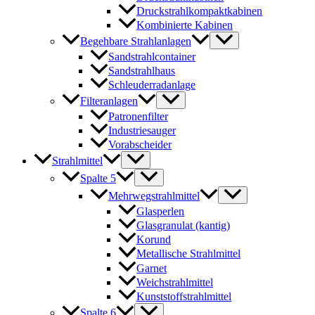
Druckstrahlkompaktkabinen
Kombinierte Kabinen
Begehbare Strahlanlagen
Sandstrahlcontainer
Sandstrahlhaus
Schleuderradanlage
Filteranlagen
Patronenfilter
Industriesauger
Vorabscheider
Strahlmittel
Spalte 5
Mehrwegstrahlmittel
Glasperlen
Glasgranulat (kantig)
Korund
Metallische Strahlmittel
Garnet
Weichstrahlmittel
Kunststoffstrahlmittel
Spalte 6