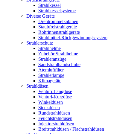
Strahlkessel
Strahlkesselsysteme
Diverse Geräte
Drehtrommelkabinen
Staubfreistrahlgeräte
Rohrinnenstrahlgeräte
Strahlmittel-Rückgewinnungssystem
Strahlerschutz
Strahlhelme
Zubehör Strahlhelme
Strahleranzüge
Sandstrahlhandschuhe
Atemluftfilter
Strahlerlampe
Klimageräte
Strahldüsen
Venturi-Langdüse
Venturi-Kurzdüse
Winkeldüsen
Steckdüsen
Rundstrahldüsen
Feuchtstrahldüsen
Injektorstrahldüsen
Breitstrahldüsen / Flachstrahldüsen