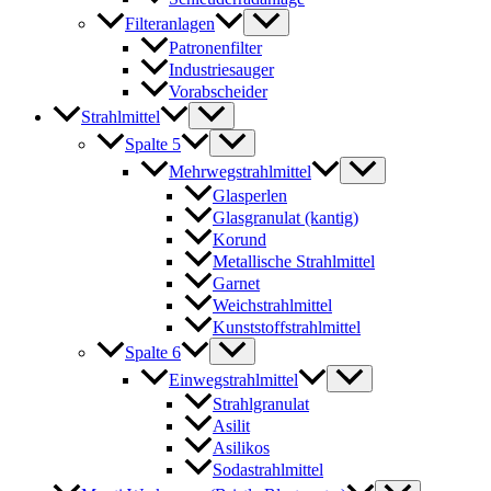
Filteranlagen
Patronenfilter
Industriesauger
Vorabscheider
Strahlmittel
Spalte 5
Mehrwegstrahlmittel
Glasperlen
Glasgranulat (kantig)
Korund
Metallische Strahlmittel
Garnet
Weichstrahlmittel
Kunststoffstrahlmittel
Spalte 6
Einwegstrahlmittel
Strahlgranulat
Asilit
Asilikos
Sodastrahlmittel