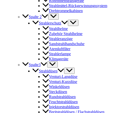
Rohrinnenstrahlgeräte
Strahlmittel-Rückgewinnungssystem
Drehtrommelkabinen
Spalte 2
Strahlerschutz
Strahlhelme
Zubehör Strahlhelme
Strahleranzüge
Sandstrahlhandschuhe
Atemluftfilter
Strahlerlampe
Klimageräte
Spalte3
Strahldüsen
Venturi-Langdüse
Venturi-Kurzdüse
Winkeldüsen
Steckdüsen
Rundstrahldüsen
Feuchtstrahldüsen
Injektorstrahldüsen
Breitstrahldüsen / Flachstrahldüsen