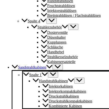
Rundstrahldüsen
Feuchtstrahldüsen
Injektorstrahldüsen
Breitstrahldüsen / Flachstrahldüsen
Spalte 4
Strahlerzubehör
Dosierventile
Düsenhalter
Kupplungen
Schläuche
Handhebel
Strahlkesselzubehör
Kabinenersatzteile
Sandstrahlkabinen
Spalte 1
Handstrahlkabinen
Injektorkabinen
Injektorkompaktkabinen
Druckstrahlkabinen
Druckstrahlkompaktkabinen
Kombinierte Kabinen