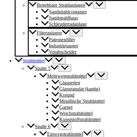
Begehbare Strahlanlagen
Sandstrahlcontainer
Sandstrahlhaus
Schleuderradanlage
Filteranlagen
Patronenfilter
Industriesauger
Vorabscheider
Strahlmittel
Spalte 5
Mehrwegstrahlmittel
Glasperlen
Glasgranulat (kantig)
Korund
Metallische Strahlmittel
Garnet
Weichstrahlmittel
Kunststoffstrahlmittel
Spalte 6
Einwegstrahlmittel