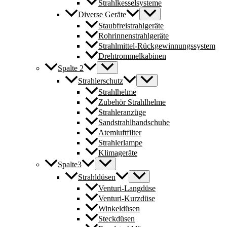
Strahlkesselsysteme
Diverse Geräte
Staubfreistrahlgeräte
Rohrinnenstrahlgeräte
Strahlmittel-Rückgewinnungssystem
Drehtrommelkabinen
Spalte 2
Strahlerschutz
Strahlhelme
Zubehör Strahlhelme
Strahleranzüge
Sandstrahlhandschuhe
Atemluftfilter
Strahlerlampe
Klimageräte
Spalte3
Strahldüsen
Venturi-Langdüse
Venturi-Kurzdüse
Winkeldüsen
Steckdüsen