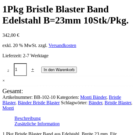
1Pkg Bristle Blaster Band
Edelstahl B=23mm 10Stk/Pkg.
342,00
€
exkl. 20 % MwSt.
zzgl.
Versandkosten
Lieferzeit:
2-7 Werktage
1Pkg
-
+
In den Warenkorb
Bristle
Blaster
×
Band
Edelstahl
Gesamt:
B=23mm
Artikelnummer:
BB-102-10
Kategorien:
Monti Bänder
,
Bristle
10Stk/Pkg.
Blaster
,
Bänder Bristle Blaster
Schlagwörter:
Bänder
,
Bristle Blaster
,
Menge
Monti
Beschreibung
Zusätzliche Information
1 Pkg Bristle Blaster Band aus Edelstahl, Breite 23 mm. Für