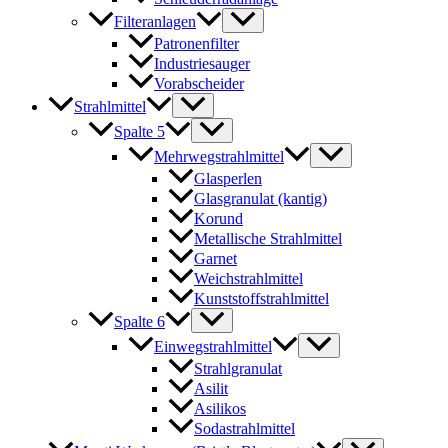
Filteranlagen
Patronenfilter
Industriesauger
Vorabscheider
Strahlmittel
Spalte 5
Mehrwegstrahlmittel
Glasperlen
Glasgranulat (kantig)
Korund
Metallische Strahlmittel
Garnet
Weichstrahlmittel
Kunststoffstrahlmittel
Spalte 6
Einwegstrahlmittel
Strahlgranulat
Asilit
Asilikos
Sodastrahlmittel