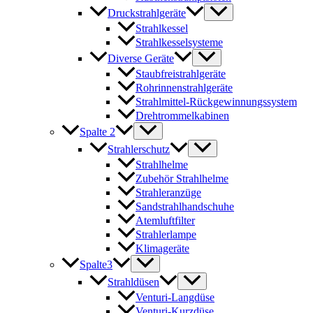
Druckstrahlgeräte
Strahlkessel
Strahlkesselsysteme
Diverse Geräte
Staubfreistrahlgeräte
Rohrinnenstrahlgeräte
Strahlmittel-Rückgewinnungssystem
Drehtrommelkabinen
Spalte 2
Strahlerschutz
Strahlhelme
Zubehör Strahlhelme
Strahleranzüge
Sandstrahlhandschuhe
Atemluftfilter
Strahlerlampe
Klimageräte
Spalte3
Strahldüsen
Venturi-Langdüse
Venturi-Kurzdüse