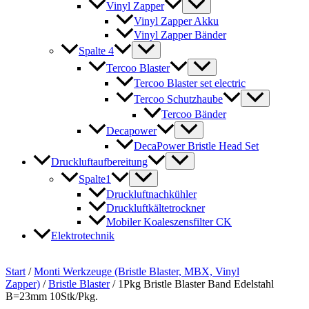
Vinyl Zapper
Vinyl Zapper Akku
Vinyl Zapper Bänder
Spalte 4
Tercoo Blaster
Tercoo Blaster set electric
Tercoo Schutzhaube
Tercoo Bänder
Decapower
DecaPower Bristle Head Set
Druckluftaufbereitung
Spalte1
Druckluftnachkühler
Druckluftkältetrockner
Mobiler Koaleszensfilter CK
Elektrotechnik
Start
/
Monti Werkzeuge (Bristle Blaster, MBX, Vinyl
Zapper)
/
Bristle Blaster
/ 1Pkg Bristle Blaster Band Edelstahl
B=23mm 10Stk/Pkg.