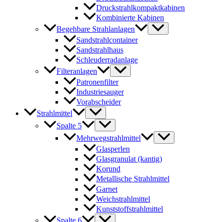
Druckstrahlkompaktkabinen
Kombinierte Kabinen
Begehbare Strahlanlagen
Sandstrahlcontainer
Sandstrahlhaus
Schleuderradanlage
Filteranlagen
Patronenfilter
Industriesauger
Vorabscheider
Strahlmittel
Spalte 5
Mehrwegstrahlmittel
Glasperlen
Glasgranulat (kantig)
Korund
Metallische Strahlmittel
Garnet
Weichstrahlmittel
Kunststoffstrahlmittel
Spalte 6