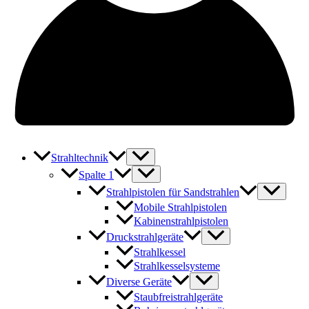
Strahltechnik
Spalte 1
Strahlpistolen für Sandstrahlen
Mobile Strahlpistolen
Kabinenstrahlpistolen
Druckstrahlgeräte
Strahlkessel
Strahlkesselsysteme
Diverse Geräte
Staubfreistrahlgeräte