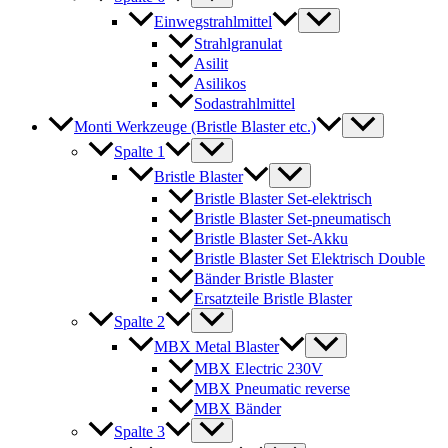
Einwegstrahlmittel
Strahlgranulat
Asilit
Asilikos
Sodastrahlmittel
Monti Werkzeuge (Bristle Blaster etc.)
Spalte 1
Bristle Blaster
Bristle Blaster Set-elektrisch
Bristle Blaster Set-pneumatisch
Bristle Blaster Set-Akku
Bristle Blaster Set Elektrisch Double
Bänder Bristle Blaster
Ersatzteile Bristle Blaster
Spalte 2
MBX Metal Blaster
MBX Electric 230V
MBX Pneumatic reverse
MBX Bänder
Spalte 3