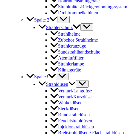
Rohrinnenstrahlgeräte
Strahlmittel-Rückgewinnungssystem
Drehtrommelkabinen
Spalte 2
Strahlerschutz
Strahlhelme
Zubehör Strahlhelme
Strahleranzüge
Sandstrahlhandschuhe
Atemluftfilter
Strahlerlampe
Klimageräte
Spalte3
Strahldüsen
Venturi-Langdüse
Venturi-Kurzdüse
Winkeldüsen
Steckdüsen
Rundstrahldüsen
Feuchtstrahldüsen
Injektorstrahldüsen
Breitstrahldüsen / Flachstrahldüsen