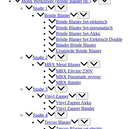
Monti Werkzeuge (Bristle Blaster etc.)
Spalte 1
Bristle Blaster
Bristle Blaster Set-elektrisch
Bristle Blaster Set-pneumatisch
Bristle Blaster Set-Akku
Bristle Blaster Set Elektrisch Double
Bänder Bristle Blaster
Ersatzteile Bristle Blaster
Spalte 2
MBX Metal Blaster
MBX Electric 230V
MBX Pneumatic reverse
MBX Bänder
Spalte 3
Vinyl Zapper
Vinyl Zapper Akku
Vinyl Zapper Bänder
Spalte 4
Tercoo Blaster
Tercoo Blaster set electric