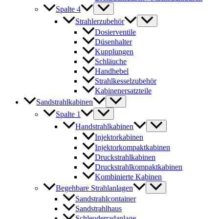
Spalte 4
Strahlerzubehör
Dosierventile
Düsenhalter
Kupplungen
Schläuche
Handhebel
Strahlkesselzubehör
Kabinenersatzteile
Sandstrahlkabinen
Spalte 1
Handstrahlkabinen
Injektorkabinen
Injektorkompaktkabinen
Druckstrahlkabinen
Druckstrahlkompaktkabinen
Kombinierte Kabinen
Begehbare Strahlanlagen
Sandstrahlcontainer
Sandstrahlhaus
Schleuderradanlage