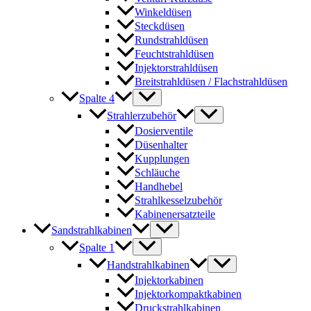
Winkeldüsen
Steckdüsen
Rundstrahldüsen
Feuchtstrahldüsen
Injektorstrahldüsen
Breitstrahldüsen / Flachstrahldüsen
Spalte 4
Strahlerzubehör
Dosierventile
Düsenhalter
Kupplungen
Schläuche
Handhebel
Strahlkesselzubehör
Kabinenersatzteile
Sandstrahlkabinen
Spalte 1
Handstrahlkabinen
Injektorkabinen
Injektorkompaktkabinen
Druckstrahlkabinen