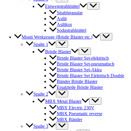
Einwegstrahlmittel
Strahlgranulat
Asilit
Asilikos
Sodastrahlmittel
Monti Werkzeuge (Bristle Blaster etc.)
Spalte 1
Bristle Blaster
Bristle Blaster Set-elektrisch
Bristle Blaster Set-pneumatisch
Bristle Blaster Set-Akku
Bristle Blaster Set Elektrisch Double
Bänder Bristle Blaster
Ersatzteile Bristle Blaster
Spalte 2
MBX Metal Blaster
MBX Electric 230V
MBX Pneumatic reverse
MBX Bänder
Spalte 3