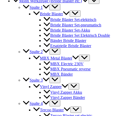
Monti Werkzeuge (Bristle Blaster etc.)
Spalte 1
Bristle Blaster
Bristle Blaster Set-elektrisch
Bristle Blaster Set-pneumatisch
Bristle Blaster Set-Akku
Bristle Blaster Set Elektrisch Double
Bänder Bristle Blaster
Ersatzteile Bristle Blaster
Spalte 2
MBX Metal Blaster
MBX Electric 230V
MBX Pneumatic reverse
MBX Bänder
Spalte 3
Vinyl Zapper
Vinyl Zapper Akku
Vinyl Zapper Bänder
Spalte 4
Tercoo Blaster
Tercoo Blaster set electric