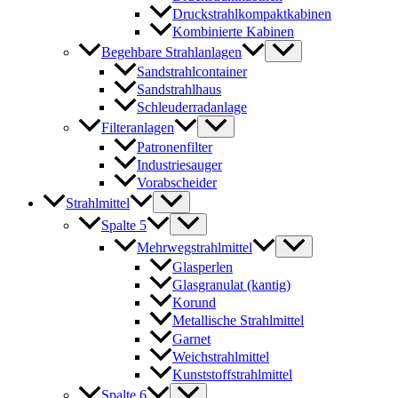
Druckstrahlkompaktkabinen
Kombinierte Kabinen
Begehbare Strahlanlagen
Sandstrahlcontainer
Sandstrahlhaus
Schleuderradanlage
Filteranlagen
Patronenfilter
Industriesauger
Vorabscheider
Strahlmittel
Spalte 5
Mehrwegstrahlmittel
Glasperlen
Glasgranulat (kantig)
Korund
Metallische Strahlmittel
Garnet
Weichstrahlmittel
Kunststoffstrahlmittel
Spalte 6