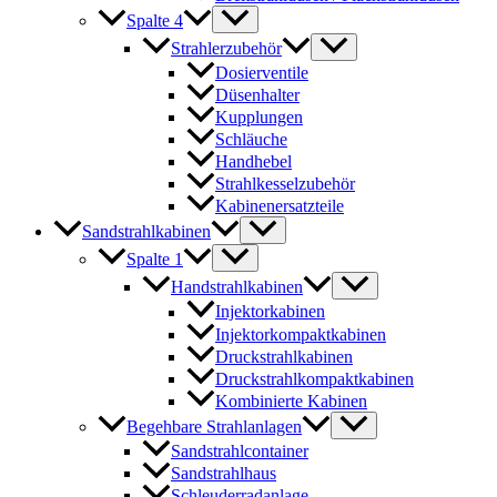
Spalte 4
Strahlerzubehör
Dosierventile
Düsenhalter
Kupplungen
Schläuche
Handhebel
Strahlkesselzubehör
Kabinenersatzteile
Sandstrahlkabinen
Spalte 1
Handstrahlkabinen
Injektorkabinen
Injektorkompaktkabinen
Druckstrahlkabinen
Druckstrahlkompaktkabinen
Kombinierte Kabinen
Begehbare Strahlanlagen
Sandstrahlcontainer
Sandstrahlhaus
Schleuderradanlage