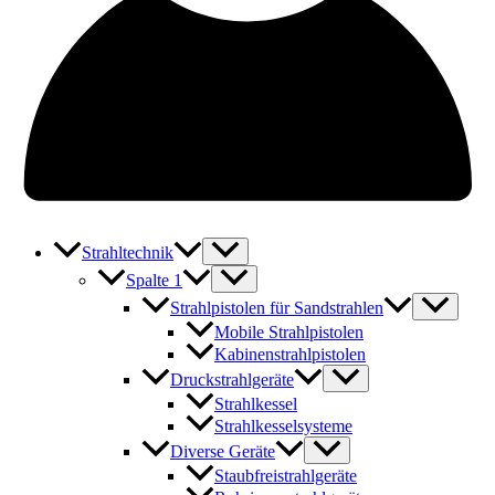
Strahltechnik
Spalte 1
Strahlpistolen für Sandstrahlen
Mobile Strahlpistolen
Kabinenstrahlpistolen
Druckstrahlgeräte
Strahlkessel
Strahlkesselsysteme
Diverse Geräte
Staubfreistrahlgeräte