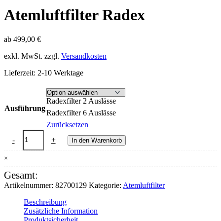
Atemluftfilter Radex
ab
499,00
€
exkl. MwSt.
zzgl.
Versandkosten
Lieferzeit:
2-10 Werktage
Radexfilter 2 Auslässe
Ausführung
Radexfilter 6 Auslässe
Zurücksetzen
Atemluftfilter
-
+
In den Warenkorb
Radex
Menge
×
Gesamt:
Artikelnummer:
82700129
Kategorie:
Atemluftfilter
Beschreibung
Zusätzliche Information
Produktsicherheit