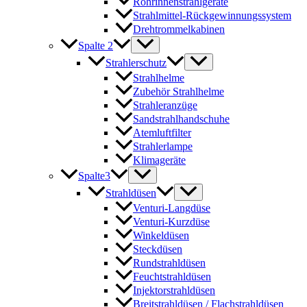
Rohrinnenstrahlgeräte
Strahlmittel-Rückgewinnungssystem
Drehtrommelkabinen
Spalte 2
Strahlerschutz
Strahlhelme
Zubehör Strahlhelme
Strahleranzüge
Sandstrahlhandschuhe
Atemluftfilter
Strahlerlampe
Klimageräte
Spalte3
Strahldüsen
Venturi-Langdüse
Venturi-Kurzdüse
Winkeldüsen
Steckdüsen
Rundstrahldüsen
Feuchtstrahldüsen
Injektorstrahldüsen
Breitstrahldüsen / Flachstrahldüsen