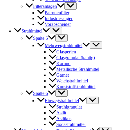
Filteranlagen
Patronenfilter
Industriesauger
Vorabscheider
Strahlmittel
Spalte 5
Mehrwegstrahlmittel
Glasperlen
Glasgranulat (kantig)
Korund
Metallische Strahlmittel
Garnet
Weichstrahlmittel
Kunststoffstrahlmittel
Spalte 6
Einwegstrahlmittel
Strahlgranulat
Asilit
Asilikos
Sodastrahlmittel