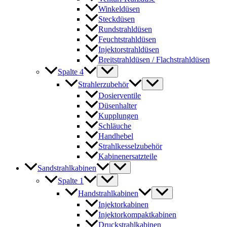
Winkeldüsen
Steckdüsen
Rundstrahldüsen
Feuchtstrahldüsen
Injektorstrahldüsen
Breitstrahldüsen / Flachstrahldüsen
Spalte 4
Strahlerzubehör
Dosierventile
Düsenhalter
Kupplungen
Schläuche
Handhebel
Strahlkesselzubehör
Kabinenersatzteile
Sandstrahlkabinen
Spalte 1
Handstrahlkabinen
Injektorkabinen
Injektorkompaktkabinen
Druckstrahlkabinen