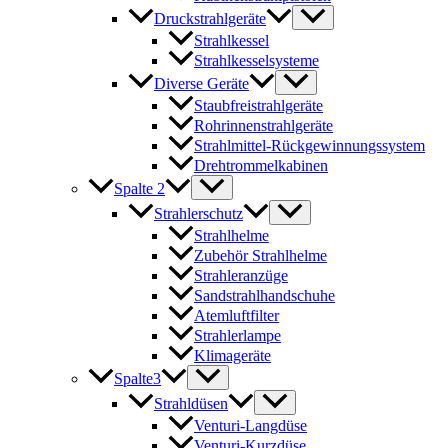
Druckstrahlgeräte
Strahlkessel
Strahlkesselsysteme
Diverse Geräte
Staubfreistrahlgeräte
Rohrinnenstrahlgeräte
Strahlmittel-Rückgewinnungssystem
Drehtrommelkabinen
Spalte 2
Strahlerschutz
Strahlhelme
Zubehör Strahlhelme
Strahleranzüge
Sandstrahlhandschuhe
Atemluftfilter
Strahlerlampe
Klimageräte
Spalte3
Strahldüsen
Venturi-Langdüse
Venturi-Kurzdüse