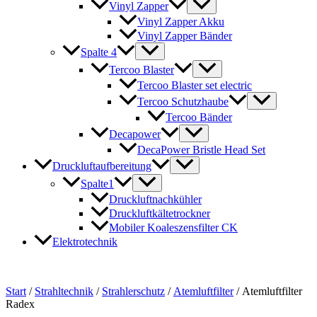
Vinyl Zapper
Vinyl Zapper Akku
Vinyl Zapper Bänder
Spalte 4
Tercoo Blaster
Tercoo Blaster set electric
Tercoo Schutzhaube
Tercoo Bänder
Decapower
DecaPower Bristle Head Set
Druckluftaufbereitung
Spalte1
Druckluftnachkühler
Druckluftkältetrockner
Mobiler Koaleszensfilter CK
Elektrotechnik
Start
/
Strahltechnik
/
Strahlerschutz
/
Atemluftfilter
/ Atemluftfilter
Radex