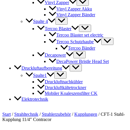
Vinyl Zapper
Vinyl Zapper Akku
Vinyl Zapper Bänder
Spalte 4
Tercoo Blaster
Tercoo Blaster set electric
Tercoo Schutzhaube
Tercoo Bänder
Decapower
DecaPower Bristle Head Set
Druckluftaufbereitung
Spalte1
Druckluftnachkühler
Druckluftkältetrockner
Mobiler Koaleszensfilter CK
Elektrotechnik
Start
/
Strahltechnik
/
Strahlerzubehör
/
Kupplungen
/ CFT-1 Stahl-
Kupplung 11/4″ Contracor