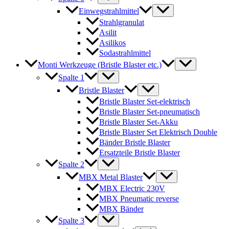
Einwegstrahlmittel
Strahlgranulat
Asilit
Asilikos
Sodastrahlmittel
Monti Werkzeuge (Bristle Blaster etc.)
Spalte 1
Bristle Blaster
Bristle Blaster Set-elektrisch
Bristle Blaster Set-pneumatisch
Bristle Blaster Set-Akku
Bristle Blaster Set Elektrisch Double
Bänder Bristle Blaster
Ersatzteile Bristle Blaster
Spalte 2
MBX Metal Blaster
MBX Electric 230V
MBX Pneumatic reverse
MBX Bänder
Spalte 3