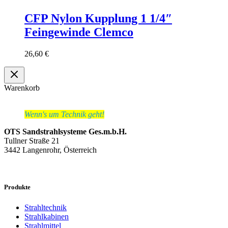
CFP Nylon Kupplung 1 1/4″
Feingewinde Clemco
26,60
€
Warenkorb
Wenn's um Technik geht!
OTS Sandstrahlsysteme Ges.m.b.H.
Tullner Straße 21
3442 Langenrohr, Österreich
Produkte
Strahltechnik
Strahlkabinen
Strahlmittel