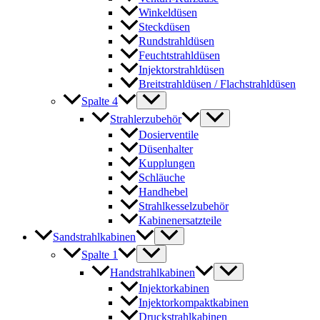
Winkeldüsen
Steckdüsen
Rundstrahldüsen
Feuchtstrahldüsen
Injektorstrahldüsen
Breitstrahldüsen / Flachstrahldüsen
Spalte 4
Strahlerzubehör
Dosierventile
Düsenhalter
Kupplungen
Schläuche
Handhebel
Strahlkesselzubehör
Kabinenersatzteile
Sandstrahlkabinen
Spalte 1
Handstrahlkabinen
Injektorkabinen
Injektorkompaktkabinen
Druckstrahlkabinen