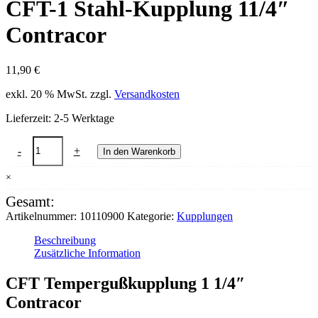
CFT-1 Stahl-Kupplung 11/4″
Contracor
11,90
€
exkl. 20 % MwSt.
zzgl.
Versandkosten
Lieferzeit:
2-5 Werktage
CFT-
-
+
In den Warenkorb
1
Stahl-
×
Kupplung
11/4"
Gesamt:
Contracor
Artikelnummer:
10110900
Kategorie:
Kupplungen
Menge
Beschreibung
Zusätzliche Information
CFT Tempergußkupplung 1 1/4″
Contracor