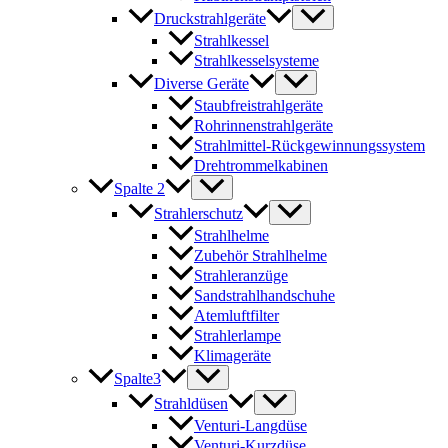
Druckstrahlgeräte
Strahlkessel
Strahlkesselsysteme
Diverse Geräte
Staubfreistrahlgeräte
Rohrinnenstrahlgeräte
Strahlmittel-Rückgewinnungssystem
Drehtrommelkabinen
Spalte 2
Strahlerschutz
Strahlhelme
Zubehör Strahlhelme
Strahleranzüge
Sandstrahlhandschuhe
Atemluftfilter
Strahlerlampe
Klimageräte
Spalte3
Strahldüsen
Venturi-Langdüse
Venturi-Kurzdüse