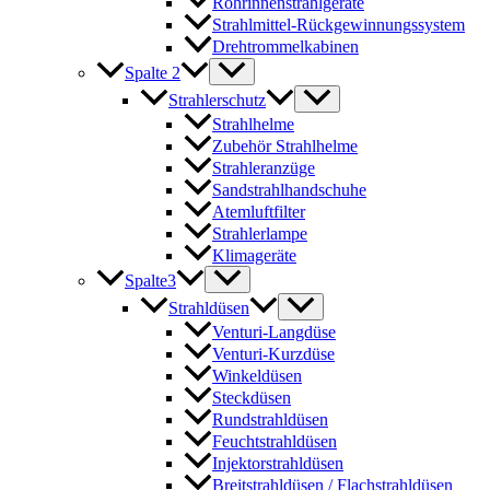
Rohrinnenstrahlgeräte
Strahlmittel-Rückgewinnungssystem
Drehtrommelkabinen
Spalte 2
Strahlerschutz
Strahlhelme
Zubehör Strahlhelme
Strahleranzüge
Sandstrahlhandschuhe
Atemluftfilter
Strahlerlampe
Klimageräte
Spalte3
Strahldüsen
Venturi-Langdüse
Venturi-Kurzdüse
Winkeldüsen
Steckdüsen
Rundstrahldüsen
Feuchtstrahldüsen
Injektorstrahldüsen
Breitstrahldüsen / Flachstrahldüsen