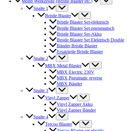
Monti Werkzeuge (Bristle Blaster etc.)
Spalte 1
Bristle Blaster
Bristle Blaster Set-elektrisch
Bristle Blaster Set-pneumatisch
Bristle Blaster Set-Akku
Bristle Blaster Set Elektrisch Double
Bänder Bristle Blaster
Ersatzteile Bristle Blaster
Spalte 2
MBX Metal Blaster
MBX Electric 230V
MBX Pneumatic reverse
MBX Bänder
Spalte 3
Vinyl Zapper
Vinyl Zapper Akku
Vinyl Zapper Bänder
Spalte 4
Tercoo Blaster
Tercoo Blaster set electric