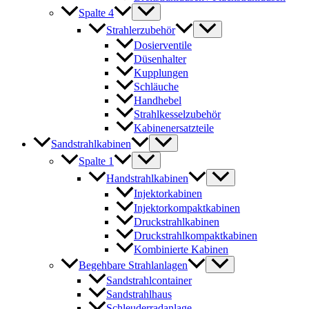
Spalte 4
Strahlerzubehör
Dosierventile
Düsenhalter
Kupplungen
Schläuche
Handhebel
Strahlkesselzubehör
Kabinenersatzteile
Sandstrahlkabinen
Spalte 1
Handstrahlkabinen
Injektorkabinen
Injektorkompaktkabinen
Druckstrahlkabinen
Druckstrahlkompaktkabinen
Kombinierte Kabinen
Begehbare Strahlanlagen
Sandstrahlcontainer
Sandstrahlhaus
Schleuderradanlage