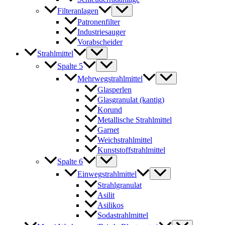
Filteranlagen
Patronenfilter
Industriesauger
Vorabscheider
Strahlmittel
Spalte 5
Mehrwegstrahlmittel
Glasperlen
Glasgranulat (kantig)
Korund
Metallische Strahlmittel
Garnet
Weichstrahlmittel
Kunststoffstrahlmittel
Spalte 6
Einwegstrahlmittel
Strahlgranulat
Asilit
Asilikos
Sodastrahlmittel