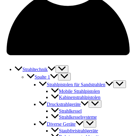
Strahltechnik
Spalte 1
Strahlpistolen für Sandstrahlen
Mobile Strahlpistolen
Kabinenstrahlpistolen
Druckstrahlgeräte
Strahlkessel
Strahlkesselsysteme
Diverse Geräte
Staubfreistrahlgeräte