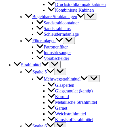
Druckstrahlkompaktkabinen
Kombinierte Kabinen
Begehbare Strahlanlagen
Sandstrahlcontainer
Sandstrahlhaus
Schleuderradanlage
Filteranlagen
Patronenfilter
Industriesauger
Vorabscheider
Strahlmittel
Spalte 5
Mehrwegstrahlmittel
Glasperlen
Glasgranulat (kantig)
Korund
Metallische Strahlmittel
Garnet
Weichstrahlmittel
Kunststoffstrahlmittel
Spalte 6