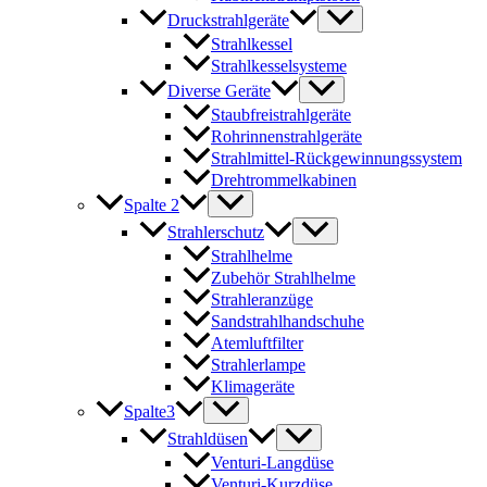
Druckstrahlgeräte
Strahlkessel
Strahlkesselsysteme
Diverse Geräte
Staubfreistrahlgeräte
Rohrinnenstrahlgeräte
Strahlmittel-Rückgewinnungssystem
Drehtrommelkabinen
Spalte 2
Strahlerschutz
Strahlhelme
Zubehör Strahlhelme
Strahleranzüge
Sandstrahlhandschuhe
Atemluftfilter
Strahlerlampe
Klimageräte
Spalte3
Strahldüsen
Venturi-Langdüse
Venturi-Kurzdüse