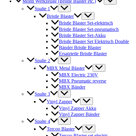
Monti Werkzeuge (Bristle Blaster etc.)
Spalte 1
Bristle Blaster
Bristle Blaster Set-elektrisch
Bristle Blaster Set-pneumatisch
Bristle Blaster Set-Akku
Bristle Blaster Set Elektrisch Double
Bänder Bristle Blaster
Ersatzteile Bristle Blaster
Spalte 2
MBX Metal Blaster
MBX Electric 230V
MBX Pneumatic reverse
MBX Bänder
Spalte 3
Vinyl Zapper
Vinyl Zapper Akku
Vinyl Zapper Bänder
Spalte 4
Tercoo Blaster
Tercoo Blaster set electric