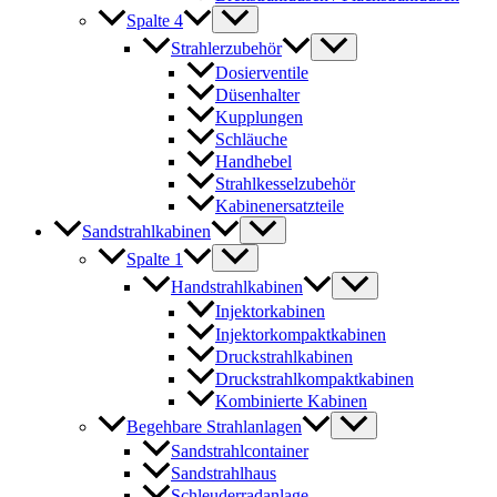
Spalte 4
Strahlerzubehör
Dosierventile
Düsenhalter
Kupplungen
Schläuche
Handhebel
Strahlkesselzubehör
Kabinenersatzteile
Sandstrahlkabinen
Spalte 1
Handstrahlkabinen
Injektorkabinen
Injektorkompaktkabinen
Druckstrahlkabinen
Druckstrahlkompaktkabinen
Kombinierte Kabinen
Begehbare Strahlanlagen
Sandstrahlcontainer
Sandstrahlhaus
Schleuderradanlage