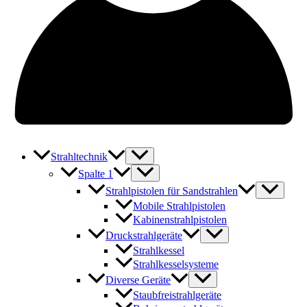
Strahltechnik
Spalte 1
Strahlpistolen für Sandstrahlen
Mobile Strahlpistolen
Kabinenstrahlpistolen
Druckstrahlgeräte
Strahlkessel
Strahlkesselsysteme
Diverse Geräte
Staubfreistrahlgeräte