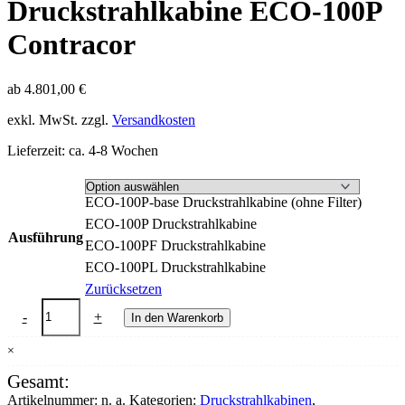
Druckstrahlkabine ECO-100P
Contracor
ab
4.801,00
€
exkl. MwSt.
zzgl.
Versandkosten
Lieferzeit:
ca. 4-8 Wochen
ECO-100P-base Druckstrahlkabine (ohne Filter)
ECO-100P Druckstrahlkabine
Ausführung
ECO-100PF Druckstrahlkabine
ECO-100PL Druckstrahlkabine
Zurücksetzen
Druckstrahlkabine
-
+
In den Warenkorb
ECO-
100P
×
Contracor
Menge
Gesamt:
Artikelnummer:
n. a.
Kategorien:
Druckstrahlkabinen
,