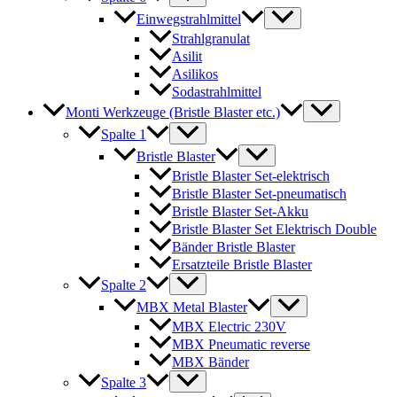
Einwegstrahlmittel
Strahlgranulat
Asilit
Asilikos
Sodastrahlmittel
Monti Werkzeuge (Bristle Blaster etc.)
Spalte 1
Bristle Blaster
Bristle Blaster Set-elektrisch
Bristle Blaster Set-pneumatisch
Bristle Blaster Set-Akku
Bristle Blaster Set Elektrisch Double
Bänder Bristle Blaster
Ersatzteile Bristle Blaster
Spalte 2
MBX Metal Blaster
MBX Electric 230V
MBX Pneumatic reverse
MBX Bänder
Spalte 3