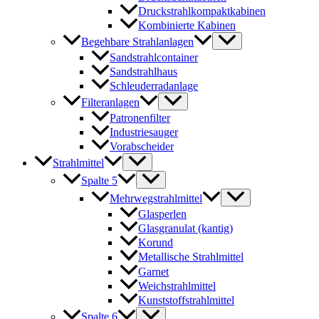
Druckstrahlkompaktkabinen
Kombinierte Kabinen
Begehbare Strahlanlagen
Sandstrahlcontainer
Sandstrahlhaus
Schleuderradanlage
Filteranlagen
Patronenfilter
Industriesauger
Vorabscheider
Strahlmittel
Spalte 5
Mehrwegstrahlmittel
Glasperlen
Glasgranulat (kantig)
Korund
Metallische Strahlmittel
Garnet
Weichstrahlmittel
Kunststoffstrahlmittel
Spalte 6