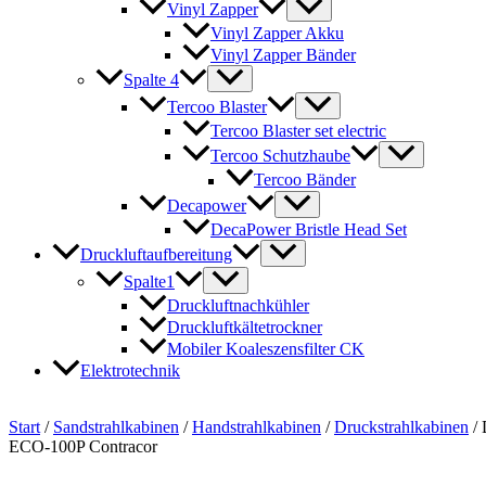
Vinyl Zapper
Vinyl Zapper Akku
Vinyl Zapper Bänder
Spalte 4
Tercoo Blaster
Tercoo Blaster set electric
Tercoo Schutzhaube
Tercoo Bänder
Decapower
DecaPower Bristle Head Set
Druckluftaufbereitung
Spalte1
Druckluftnachkühler
Druckluftkältetrockner
Mobiler Koaleszensfilter CK
Elektrotechnik
Start
/
Sandstrahlkabinen
/
Handstrahlkabinen
/
Druckstrahlkabinen
/ 
ECO-100P Contracor