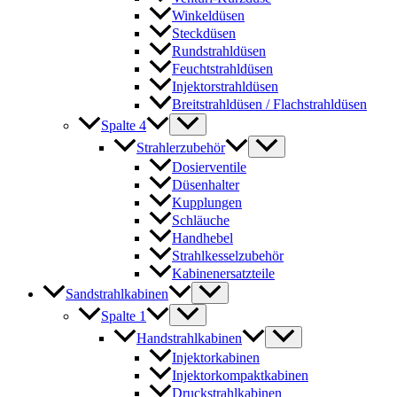
Winkeldüsen
Steckdüsen
Rundstrahldüsen
Feuchtstrahldüsen
Injektorstrahldüsen
Breitstrahldüsen / Flachstrahldüsen
Spalte 4
Strahlerzubehör
Dosierventile
Düsenhalter
Kupplungen
Schläuche
Handhebel
Strahlkesselzubehör
Kabinenersatzteile
Sandstrahlkabinen
Spalte 1
Handstrahlkabinen
Injektorkabinen
Injektorkompaktkabinen
Druckstrahlkabinen