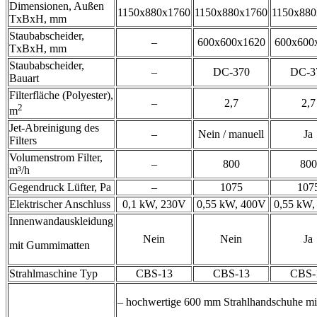
Dimensionen, Außen
1150x880x1760
1150x880x1760
1150x880
TxBxH, mm
Staubabscheider,
–
600x600x1620
600x600
TxBxH, mm
Staubabscheider,
–
DC-370
DC-3
Bauart
Filterfläche (Polyester),
–
2,7
2,7
2
m
Jet-Abreinigung des
–
Nein / manuell
Ja
Filters
Volumenstrom Filter,
–
800
800
m³/h
Gegendruck Lüfter, Pa
–
1075
107
Elektrischer Anschluss
0,1 kW, 230V
0,55 kW, 400V
0,55 kW,
Innenwandauskleidung
Nein
Nein
Ja
mit Gummimatten
Strahlmaschine Typ
CBS-13
CBS-13
CBS-
– hochwertige 600 mm Strahlhandschuhe mi