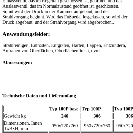
Einlassventil, das im Regelfall geschlossen ist, geöffnet, und das
Auslassventil, das im Normalzustand geöffnet ist, geschlossen.
Somit wird der Druck in der Kammer aufgebaut, und der
Strahlvorgang beginnt. Wird das Fußpedal losgelassen, so wird der
Druck abgebaut, und der Strahlvorgang wird abgebrochen..
Anwendungsfelder:
Strahlreinigen, Entrosten, Entgraten, Härten, Läppen, Entzundern,
Aufrauen von Oberflächen, Oberflächenfinish, uvm.
Abmessungen:
Technische Daten und Lieferumfang
Typ 100P base
Typ 100P
Typ 100
Gewicht kg
246
306
306
Dimensionen, Innen
950x720x760
950x720x760
950x720
TxBxH, mm