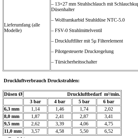
– 13×27 mm Strahlschlauch mit Schlauchku
Düsenhalter
– Wolframkarbid Strahldüse NTC-5.0
Lieferumfang (alle
Modelle)
– FSV-0 Strahlmittelventil
– Druckluftfilter mit 5µ Filterelement
– Pilotgesteuerte Druckregelung
– Türsicherheitsschalter
Druckluftverbrauch Druckstrahlen:
Düsen Ø
Druckluftbedarf m³/min.
3 bar
4 bar
5 bar
6 bar
6,3 mm
1,14
1,46
1,74
2,02
8,0 mm
1,87
2,41
2,87
3,41
9,5 mm
2,62
3,39
4,06
4,75
11,0 mm
3,57
4,58
5,50
6,52