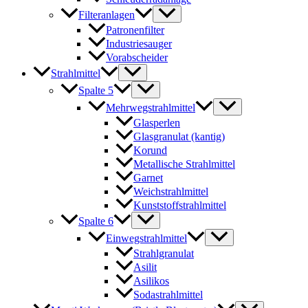
Filteranlagen
Patronenfilter
Industriesauger
Vorabscheider
Strahlmittel
Spalte 5
Mehrwegstrahlmittel
Glasperlen
Glasgranulat (kantig)
Korund
Metallische Strahlmittel
Garnet
Weichstrahlmittel
Kunststoffstrahlmittel
Spalte 6
Einwegstrahlmittel
Strahlgranulat
Asilit
Asilikos
Sodastrahlmittel