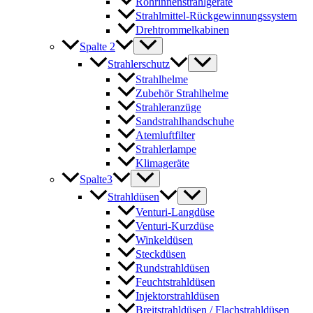
Rohrinnenstrahlgeräte
Strahlmittel-Rückgewinnungssystem
Drehtrommelkabinen
Spalte 2
Strahlerschutz
Strahlhelme
Zubehör Strahlhelme
Strahleranzüge
Sandstrahlhandschuhe
Atemluftfilter
Strahlerlampe
Klimageräte
Spalte3
Strahldüsen
Venturi-Langdüse
Venturi-Kurzdüse
Winkeldüsen
Steckdüsen
Rundstrahldüsen
Feuchtstrahldüsen
Injektorstrahldüsen
Breitstrahldüsen / Flachstrahldüsen