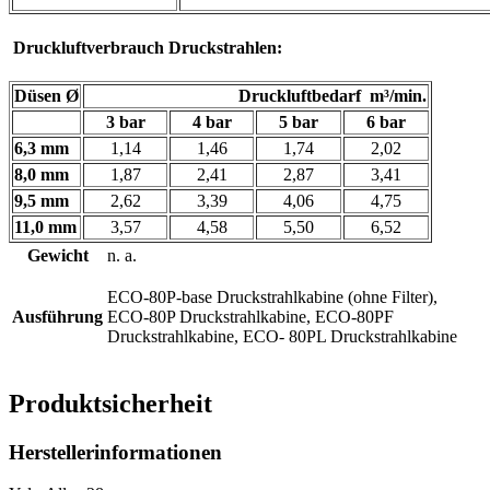
Druckluftverbrauch Druckstrahlen:
Düsen Ø
Druckluftbedarf m³/min.
3 bar
4 bar
5 bar
6 bar
6,3 mm
1,14
1,46
1,74
2,02
8,0 mm
1,87
2,41
2,87
3,41
9,5 mm
2,62
3,39
4,06
4,75
11,0 mm
3,57
4,58
5,50
6,52
Gewicht
n. a.
ECO-80P-base Druckstrahlkabine (ohne Filter),
Ausführung
ECO-80P Druckstrahlkabine, ECO-80PF
Druckstrahlkabine, ECO- 80PL Druckstrahlkabine
Produktsicherheit
Herstellerinformationen