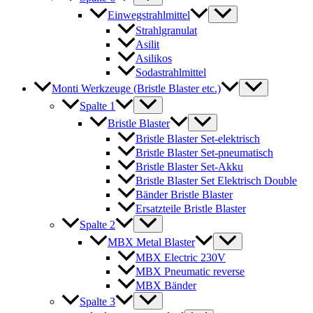
Einwegstrahlmittel
Strahlgranulat
Asilit
Asilikos
Sodastrahlmittel
Monti Werkzeuge (Bristle Blaster etc.)
Spalte 1
Bristle Blaster
Bristle Blaster Set-elektrisch
Bristle Blaster Set-pneumatisch
Bristle Blaster Set-Akku
Bristle Blaster Set Elektrisch Double
Bänder Bristle Blaster
Ersatzteile Bristle Blaster
Spalte 2
MBX Metal Blaster
MBX Electric 230V
MBX Pneumatic reverse
MBX Bänder
Spalte 3