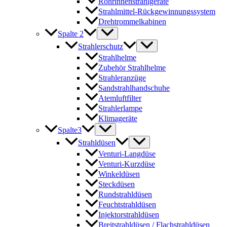
Rohrinnenstrahlgeräte
Strahlmittel-Rückgewinnungssystem
Drehtrommelkabinen
Spalte 2
Strahlerschutz
Strahlhelme
Zubehör Strahlhelme
Strahleranzüge
Sandstrahlhandschuhe
Atemluftfilter
Strahlerlampe
Klimageräte
Spalte3
Strahldüsen
Venturi-Langdüse
Venturi-Kurzdüse
Winkeldüsen
Steckdüsen
Rundstrahldüsen
Feuchtstrahldüsen
Injektorstrahldüsen
Breitstrahldüsen / Flachstrahldüsen