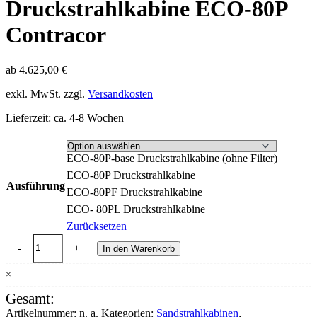
Druckstrahlkabine ECO-80P
Contracor
ab
4.625,00
€
exkl. MwSt.
zzgl.
Versandkosten
Lieferzeit:
ca. 4-8 Wochen
ECO-80P-base Druckstrahlkabine (ohne Filter)
ECO-80P Druckstrahlkabine
Ausführung
ECO-80PF Druckstrahlkabine
ECO- 80PL Druckstrahlkabine
Zurücksetzen
Druckstrahlkabine
-
+
In den Warenkorb
ECO-
80P
×
Contracor
Menge
Gesamt:
Artikelnummer:
n. a.
Kategorien:
Sandstrahlkabinen
,