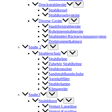
Druckstrahlgeräte
Strahlkessel
Strahlkesselsysteme
Diverse Geräte
Staubfreistrahlgeräte
Rohrinnenstrahlgeräte
Strahlmittel-Rückgewinnungssystem
Drehtrommelkabinen
Spalte 2
Strahlerschutz
Strahlhelme
Zubehör Strahlhelme
Strahleranzüge
Sandstrahlhandschuhe
Atemluftfilter
Strahlerlampe
Klimageräte
Spalte3
Strahldüsen
Venturi-Langdüse
Venturi-Kurzdüse