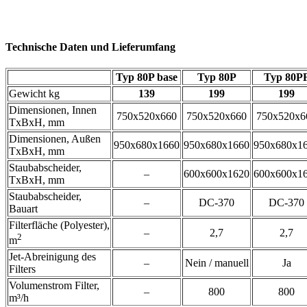
Technische Daten und Lieferumfang
Typ 80P base
Typ 80P
Typ 80P
Gewicht kg
139
199
199
Dimensionen, Innen
750x520x660
750x520x660
750x520x6
TxBxH, mm
Dimensionen, Außen
950x680x1660
950x680x1660
950x680x1
TxBxH, mm
Staubabscheider,
–
600x600x1620
600x600x1
TxBxH, mm
Staubabscheider,
–
DC-370
DC-370
Bauart
Filterfläche (Polyester),
–
2,7
2,7
2
m
Jet-Abreinigung des
–
Nein / manuell
Ja
Filters
Volumenstrom Filter,
–
800
800
m³/h