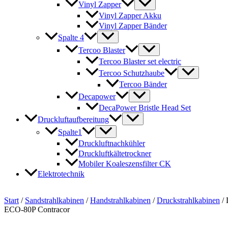
Vinyl Zapper
Vinyl Zapper Akku
Vinyl Zapper Bänder
Spalte 4
Tercoo Blaster
Tercoo Blaster set electric
Tercoo Schutzhaube
Tercoo Bänder
Decapower
DecaPower Bristle Head Set
Druckluftaufbereitung
Spalte1
Druckluftnachkühler
Druckluftkältetrockner
Mobiler Koaleszensfilter CK
Elektrotechnik
Start
/
Sandstrahlkabinen
/
Handstrahlkabinen
/
Druckstrahlkabinen
/ 
ECO-80P Contracor