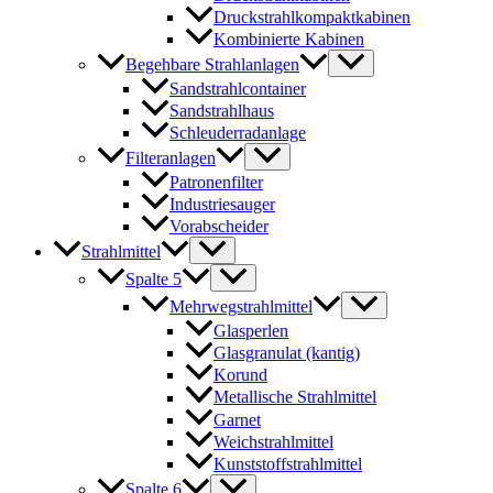
Druckstrahlkompaktkabinen
Kombinierte Kabinen
Begehbare Strahlanlagen
Sandstrahlcontainer
Sandstrahlhaus
Schleuderradanlage
Filteranlagen
Patronenfilter
Industriesauger
Vorabscheider
Strahlmittel
Spalte 5
Mehrwegstrahlmittel
Glasperlen
Glasgranulat (kantig)
Korund
Metallische Strahlmittel
Garnet
Weichstrahlmittel
Kunststoffstrahlmittel
Spalte 6