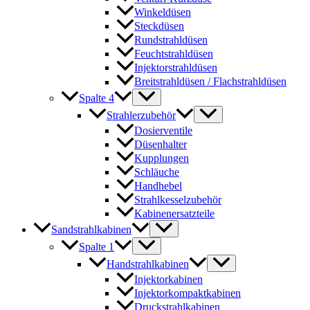
Winkeldüsen
Steckdüsen
Rundstrahldüsen
Feuchtstrahldüsen
Injektorstrahldüsen
Breitstrahldüsen / Flachstrahldüsen
Spalte 4
Strahlerzubehör
Dosierventile
Düsenhalter
Kupplungen
Schläuche
Handhebel
Strahlkesselzubehör
Kabinenersatzteile
Sandstrahlkabinen
Spalte 1
Handstrahlkabinen
Injektorkabinen
Injektorkompaktkabinen
Druckstrahlkabinen