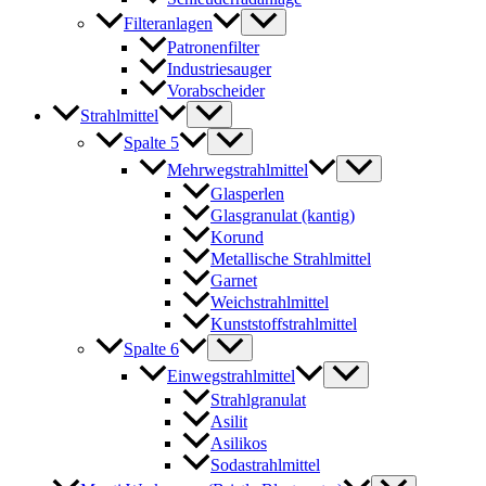
Filteranlagen
Patronenfilter
Industriesauger
Vorabscheider
Strahlmittel
Spalte 5
Mehrwegstrahlmittel
Glasperlen
Glasgranulat (kantig)
Korund
Metallische Strahlmittel
Garnet
Weichstrahlmittel
Kunststoffstrahlmittel
Spalte 6
Einwegstrahlmittel
Strahlgranulat
Asilit
Asilikos
Sodastrahlmittel