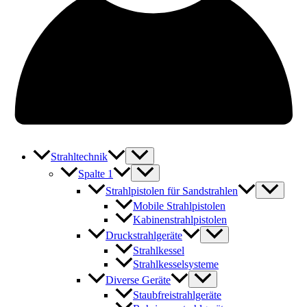
Strahltechnik
Spalte 1
Strahlpistolen für Sandstrahlen
Mobile Strahlpistolen
Kabinenstrahlpistolen
Druckstrahlgeräte
Strahlkessel
Strahlkesselsysteme
Diverse Geräte
Staubfreistrahlgeräte