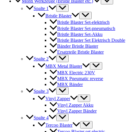
Monti Werkzeuge (Bristle Blaster etc.)
Spalte 1
Bristle Blaster
Bristle Blaster Set-elektrisch
Bristle Blaster Set-pneumatisch
Bristle Blaster Set-Akku
Bristle Blaster Set Elektrisch Double
Bänder Bristle Blaster
Ersatzteile Bristle Blaster
Spalte 2
MBX Metal Blaster
MBX Electric 230V
MBX Pneumatic reverse
MBX Bänder
Spalte 3
Vinyl Zapper
Vinyl Zapper Akku
Vinyl Zapper Bänder
Spalte 4
Tercoo Blaster
Tercoo Blaster set electric