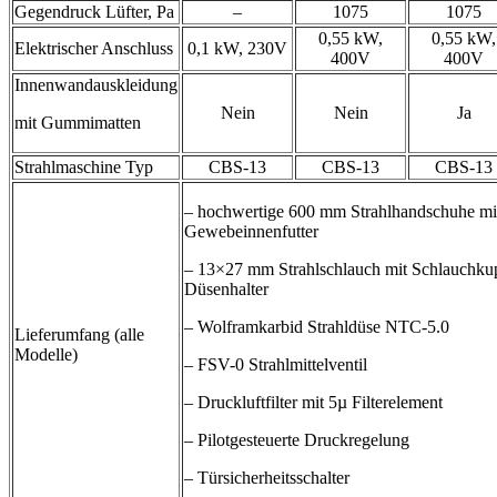
Gegendruck Lüfter, Pa
–
1075
1075
0,55 kW,
0,55 kW,
Elektrischer Anschluss
0,1 kW, 230V
400V
400V
Innenwandauskleidung
Nein
Nein
Ja
mit Gummimatten
Strahlmaschine Typ
CBS-13
CBS-13
CBS-13
– hochwertige 600 mm Strahlhandschuhe mi
Gewebeinnenfutter
– 13×27 mm Strahlschlauch mit Schlauchku
Düsenhalter
– Wolframkarbid Strahldüse NTC-5.0
Lieferumfang (alle
Modelle)
– FSV-0 Strahlmittelventil
– Druckluftfilter mit 5µ Filterelement
– Pilotgesteuerte Druckregelung
– Türsicherheitsschalter