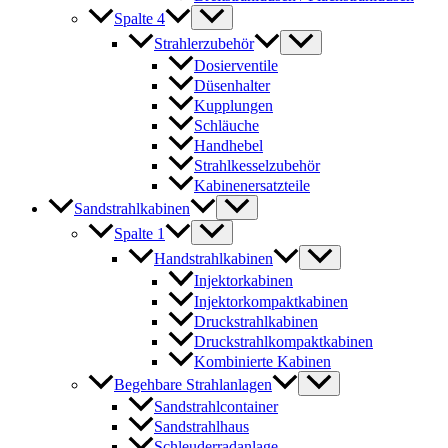
Spalte 4
Strahlerzubehör
Dosierventile
Düsenhalter
Kupplungen
Schläuche
Handhebel
Strahlkesselzubehör
Kabinenersatzteile
Sandstrahlkabinen
Spalte 1
Handstrahlkabinen
Injektorkabinen
Injektorkompaktkabinen
Druckstrahlkabinen
Druckstrahlkompaktkabinen
Kombinierte Kabinen
Begehbare Strahlanlagen
Sandstrahlcontainer
Sandstrahlhaus
Schleuderradanlage