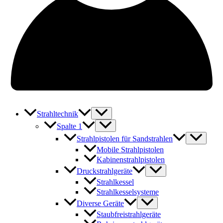
Strahltechnik
Spalte 1
Strahlpistolen für Sandstrahlen
Mobile Strahlpistolen
Kabinenstrahlpistolen
Druckstrahlgeräte
Strahlkessel
Strahlkesselsysteme
Diverse Geräte
Staubfreistrahlgeräte