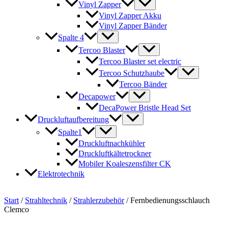
Vinyl Zapper
Vinyl Zapper Akku
Vinyl Zapper Bänder
Spalte 4
Tercoo Blaster
Tercoo Blaster set electric
Tercoo Schutzhaube
Tercoo Bänder
Decapower
DecaPower Bristle Head Set
Druckluftaufbereitung
Spalte1
Druckluftnachkühler
Druckluftkältetrockner
Mobiler Koaleszensfilter CK
Elektrotechnik
Start
/
Strahltechnik
/
Strahlerzubehör
/ Fernbedienungsschlauch
Clemco