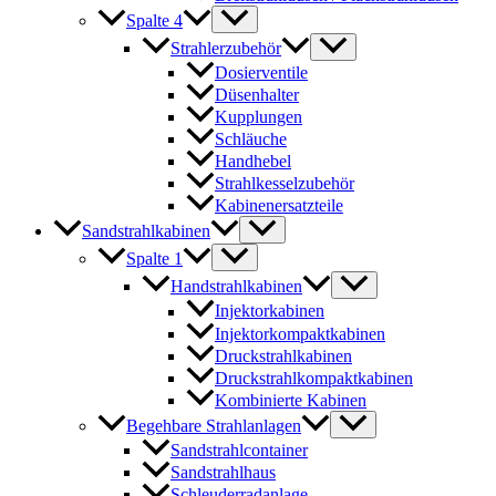
Spalte 4
Strahlerzubehör
Dosierventile
Düsenhalter
Kupplungen
Schläuche
Handhebel
Strahlkesselzubehör
Kabinenersatzteile
Sandstrahlkabinen
Spalte 1
Handstrahlkabinen
Injektorkabinen
Injektorkompaktkabinen
Druckstrahlkabinen
Druckstrahlkompaktkabinen
Kombinierte Kabinen
Begehbare Strahlanlagen
Sandstrahlcontainer
Sandstrahlhaus
Schleuderradanlage