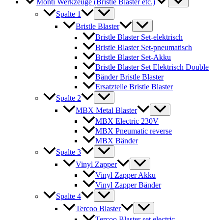
Monti Werkzeuge (Bristle Blaster etc.)
Spalte 1
Bristle Blaster
Bristle Blaster Set-elektrisch
Bristle Blaster Set-pneumatisch
Bristle Blaster Set-Akku
Bristle Blaster Set Elektrisch Double
Bänder Bristle Blaster
Ersatzteile Bristle Blaster
Spalte 2
MBX Metal Blaster
MBX Electric 230V
MBX Pneumatic reverse
MBX Bänder
Spalte 3
Vinyl Zapper
Vinyl Zapper Akku
Vinyl Zapper Bänder
Spalte 4
Tercoo Blaster
Tercoo Blaster set electric