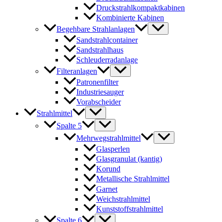
Druckstrahlkompaktkabinen
Kombinierte Kabinen
Begehbare Strahlanlagen
Sandstrahlcontainer
Sandstrahlhaus
Schleuderradanlage
Filteranlagen
Patronenfilter
Industriesauger
Vorabscheider
Strahlmittel
Spalte 5
Mehrwegstrahlmittel
Glasperlen
Glasgranulat (kantig)
Korund
Metallische Strahlmittel
Garnet
Weichstrahlmittel
Kunststoffstrahlmittel
Spalte 6