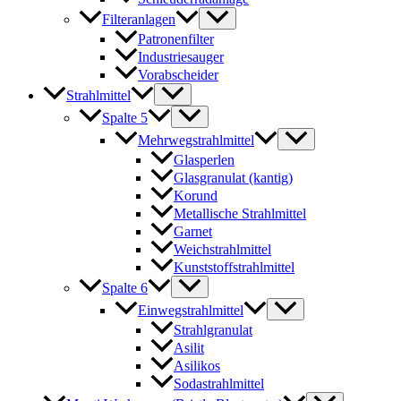
Filteranlagen
Patronenfilter
Industriesauger
Vorabscheider
Strahlmittel
Spalte 5
Mehrwegstrahlmittel
Glasperlen
Glasgranulat (kantig)
Korund
Metallische Strahlmittel
Garnet
Weichstrahlmittel
Kunststoffstrahlmittel
Spalte 6
Einwegstrahlmittel
Strahlgranulat
Asilit
Asilikos
Sodastrahlmittel