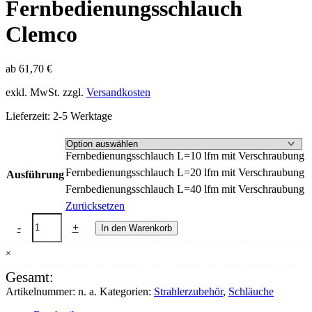
Fernbedienungsschlauch
Clemco
ab
61,70
€
exkl. MwSt.
zzgl.
Versandkosten
Lieferzeit:
2-5 Werktage
Fernbedienungsschlauch L=10 lfm mit Verschraubung
Fernbedienungsschlauch L=20 lfm mit Verschraubung
Ausführung
Fernbedienungsschlauch L=40 lfm mit Verschraubung
Zurücksetzen
Fernbedienungsschlauch
-
+
In den Warenkorb
Clemco
Menge
×
Gesamt:
Artikelnummer:
n. a.
Kategorien:
Strahlerzubehör
,
Schläuche