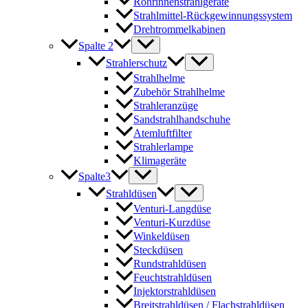
Rohrinnenstrahlgeräte
Strahlmittel-Rückgewinnungssystem
Drehtrommelkabinen
Spalte 2
Strahlerschutz
Strahlhelme
Zubehör Strahlhelme
Strahleranzüge
Sandstrahlhandschuhe
Atemluftfilter
Strahlerlampe
Klimageräte
Spalte3
Strahldüsen
Venturi-Langdüse
Venturi-Kurzdüse
Winkeldüsen
Steckdüsen
Rundstrahldüsen
Feuchtstrahldüsen
Injektorstrahldüsen
Breitstrahldüsen / Flachstrahldüsen