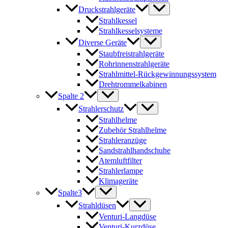
Druckstrahlgeräte
Strahlkessel
Strahlkesselsysteme
Diverse Geräte
Staubfreistrahlgeräte
Rohrinnenstrahlgeräte
Strahlmittel-Rückgewinnungssystem
Drehtrommelkabinen
Spalte 2
Strahlerschutz
Strahlhelme
Zubehör Strahlhelme
Strahleranzüge
Sandstrahlhandschuhe
Atemluftfilter
Strahlerlampe
Klimageräte
Spalte3
Strahldüsen
Venturi-Langdüse
Venturi-Kurzdüse