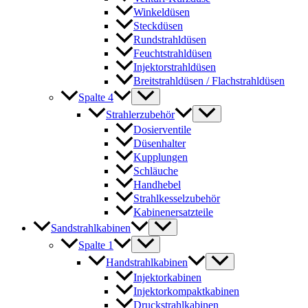
Winkeldüsen
Steckdüsen
Rundstrahldüsen
Feuchtstrahldüsen
Injektorstrahldüsen
Breitstrahldüsen / Flachstrahldüsen
Spalte 4
Strahlerzubehör
Dosierventile
Düsenhalter
Kupplungen
Schläuche
Handhebel
Strahlkesselzubehör
Kabinenersatzteile
Sandstrahlkabinen
Spalte 1
Handstrahlkabinen
Injektorkabinen
Injektorkompaktkabinen
Druckstrahlkabinen