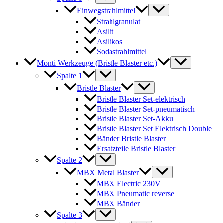
Einwegstrahlmittel
Strahlgranulat
Asilit
Asilikos
Sodastrahlmittel
Monti Werkzeuge (Bristle Blaster etc.)
Spalte 1
Bristle Blaster
Bristle Blaster Set-elektrisch
Bristle Blaster Set-pneumatisch
Bristle Blaster Set-Akku
Bristle Blaster Set Elektrisch Double
Bänder Bristle Blaster
Ersatzteile Bristle Blaster
Spalte 2
MBX Metal Blaster
MBX Electric 230V
MBX Pneumatic reverse
MBX Bänder
Spalte 3