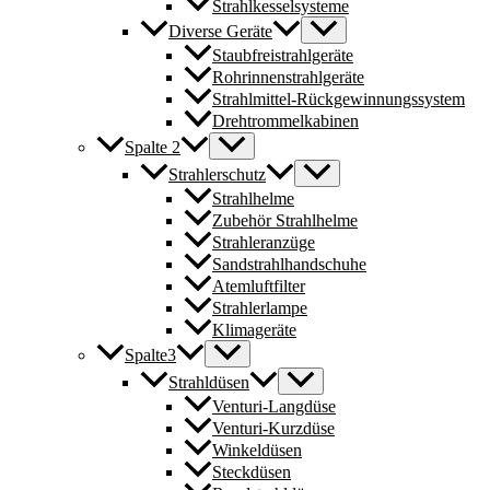
Strahlkesselsysteme
Diverse Geräte
Staubfreistrahlgeräte
Rohrinnenstrahlgeräte
Strahlmittel-Rückgewinnungssystem
Drehtrommelkabinen
Spalte 2
Strahlerschutz
Strahlhelme
Zubehör Strahlhelme
Strahleranzüge
Sandstrahlhandschuhe
Atemluftfilter
Strahlerlampe
Klimageräte
Spalte3
Strahldüsen
Venturi-Langdüse
Venturi-Kurzdüse
Winkeldüsen
Steckdüsen