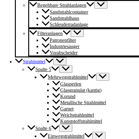
Begehbare Strahlanlagen
Sandstrahlcontainer
Sandstrahlhaus
Schleuderradanlage
Filteranlagen
Patronenfilter
Industriesauger
Vorabscheider
Strahlmittel
Spalte 5
Mehrwegstrahlmittel
Glasperlen
Glasgranulat (kantig)
Korund
Metallische Strahlmittel
Garnet
Weichstrahlmittel
Kunststoffstrahlmittel
Spalte 6
Einwegstrahlmittel