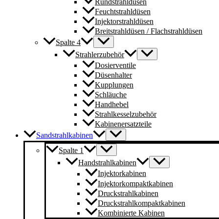
Rundstrahldüsen
Feuchtstrahldüsen
Injektorstrahldüsen
Breitstrahldüsen / Flachstrahldüsen
Spalte 4
Strahlerzubehör
Dosierventile
Düsenhalter
Kupplungen
Schläuche
Handhebel
Strahlkesselzubehör
Kabinenersatzteile
Sandstrahlkabinen
Spalte 1
Handstrahlkabinen
Injektorkabinen
Injektorkompaktkabinen
Druckstrahlkabinen
Druckstrahlkompaktkabinen
Kombinierte Kabinen