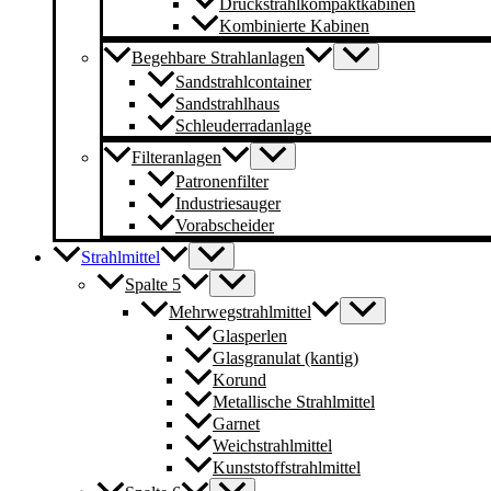
Druckstrahlkompaktkabinen
Kombinierte Kabinen
Begehbare Strahlanlagen
Sandstrahlcontainer
Sandstrahlhaus
Schleuderradanlage
Filteranlagen
Patronenfilter
Industriesauger
Vorabscheider
Strahlmittel
Spalte 5
Mehrwegstrahlmittel
Glasperlen
Glasgranulat (kantig)
Korund
Metallische Strahlmittel
Garnet
Weichstrahlmittel
Kunststoffstrahlmittel