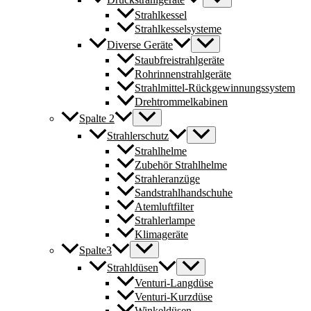
Strahlkessel
Strahlkesselsysteme
Diverse Geräte
Staubfreistrahlgeräte
Rohrinnenstrahlgeräte
Strahlmittel-Rückgewinnungssystem
Drehtrommelkabinen
Spalte 2
Strahlerschutz
Strahlhelme
Zubehör Strahlhelme
Strahleranzüge
Sandstrahlhandschuhe
Atemluftfilter
Strahlerlampe
Klimageräte
Spalte3
Strahldüsen
Venturi-Langdüse
Venturi-Kurzdüse
Winkeldüsen