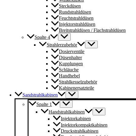
Steckdüsen
Rundstrahldüsen
Feuchtstrahldüsen
Injektorstrahldüsen
Breitstrahldüsen / Flachstrahldüsen
Spalte 4
Strahlerzubehör
Dosierventile
Düsenhalter
Kupplungen
Schläuche
Handhebel
Strahlkesselzubehör
Kabinenersatzteile
Sandstrahlkabinen
Spalte 1
Handstrahlkabinen
Injektorkabinen
Injektorkompaktkabinen
Druckstrahlkabinen