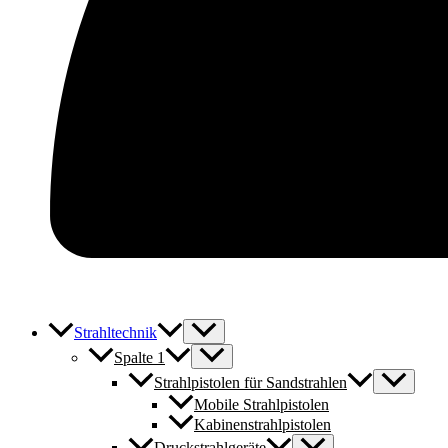
Strahltechnik
Spalte 1
Strahlpistolen für Sandstrahlen
Mobile Strahlpistolen
Kabinenstrahlpistolen
Druckstrahlgeräte