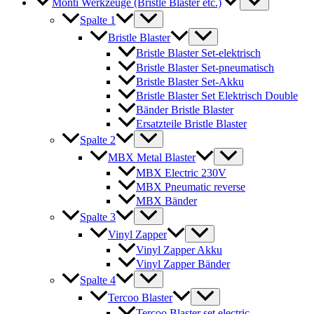
Monti Werkzeuge (Bristle Blaster etc.)
Spalte 1
Bristle Blaster
Bristle Blaster Set-elektrisch
Bristle Blaster Set-pneumatisch
Bristle Blaster Set-Akku
Bristle Blaster Set Elektrisch Double
Bänder Bristle Blaster
Ersatzteile Bristle Blaster
Spalte 2
MBX Metal Blaster
MBX Electric 230V
MBX Pneumatic reverse
MBX Bänder
Spalte 3
Vinyl Zapper
Vinyl Zapper Akku
Vinyl Zapper Bänder
Spalte 4
Tercoo Blaster
Tercoo Blaster set electric