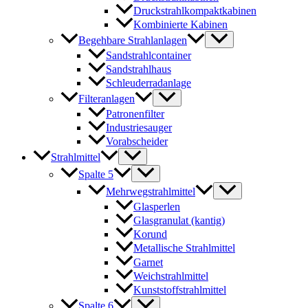
Druckstrahlkompaktkabinen
Kombinierte Kabinen
Begehbare Strahlanlagen
Sandstrahlcontainer
Sandstrahlhaus
Schleuderradanlage
Filteranlagen
Patronenfilter
Industriesauger
Vorabscheider
Strahlmittel
Spalte 5
Mehrwegstrahlmittel
Glasperlen
Glasgranulat (kantig)
Korund
Metallische Strahlmittel
Garnet
Weichstrahlmittel
Kunststoffstrahlmittel
Spalte 6