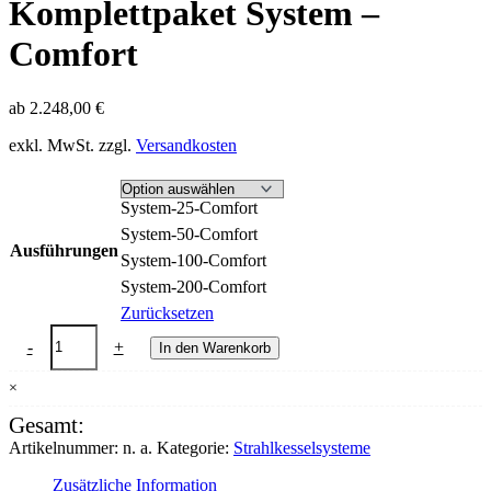
Komplettpaket System –
Comfort
ab
2.248,00
€
exkl. MwSt.
zzgl.
Versandkosten
System-25-Comfort
System-50-Comfort
Ausführungen
System-100-Comfort
System-200-Comfort
Zurücksetzen
Komplettpaket
-
+
In den Warenkorb
System
-
×
Comfort
Menge
Gesamt:
Artikelnummer:
n. a.
Kategorie:
Strahlkesselsysteme
Zusätzliche Information