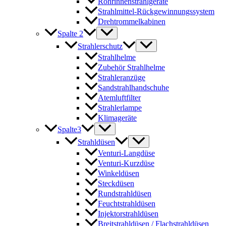
Rohrinnenstrahlgeräte
Strahlmittel-Rückgewinnungssystem
Drehtrommelkabinen
Spalte 2
Strahlerschutz
Strahlhelme
Zubehör Strahlhelme
Strahleranzüge
Sandstrahlhandschuhe
Atemluftfilter
Strahlerlampe
Klimageräte
Spalte3
Strahldüsen
Venturi-Langdüse
Venturi-Kurzdüse
Winkeldüsen
Steckdüsen
Rundstrahldüsen
Feuchtstrahldüsen
Injektorstrahldüsen
Breitstrahldüsen / Flachstrahldüsen