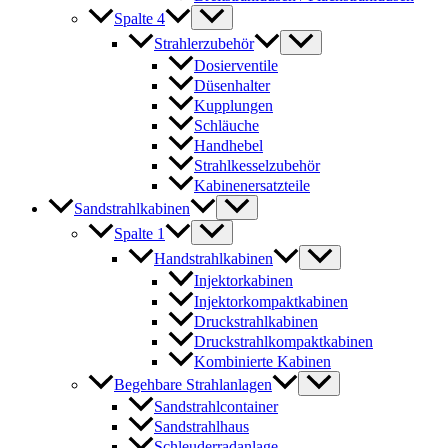
Spalte 4
Strahlerzubehör
Dosierventile
Düsenhalter
Kupplungen
Schläuche
Handhebel
Strahlkesselzubehör
Kabinenersatzteile
Sandstrahlkabinen
Spalte 1
Handstrahlkabinen
Injektorkabinen
Injektorkompaktkabinen
Druckstrahlkabinen
Druckstrahlkompaktkabinen
Kombinierte Kabinen
Begehbare Strahlanlagen
Sandstrahlcontainer
Sandstrahlhaus
Schleuderradanlage