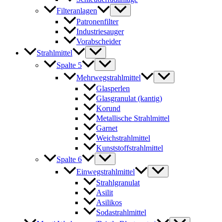
Filteranlagen
Patronenfilter
Industriesauger
Vorabscheider
Strahlmittel
Spalte 5
Mehrwegstrahlmittel
Glasperlen
Glasgranulat (kantig)
Korund
Metallische Strahlmittel
Garnet
Weichstrahlmittel
Kunststoffstrahlmittel
Spalte 6
Einwegstrahlmittel
Strahlgranulat
Asilit
Asilikos
Sodastrahlmittel