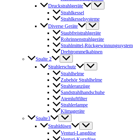
Druckstrahlgeräte
Strahlkessel
Strahlkesselsysteme
Diverse Geräte
Staubfreistrahlgeräte
Rohrinnenstrahlgeräte
Strahlmittel-Rückgewinnungssystem
Drehtrommelkabinen
Spalte 2
Strahlerschutz
Strahlhelme
Zubehör Strahlhelme
Strahleranzüge
Sandstrahlhandschuhe
Atemluftfilter
Strahlerlampe
Klimageräte
Spalte3
Strahldüsen
Venturi-Langdüse
Venturi-Kurzdüse