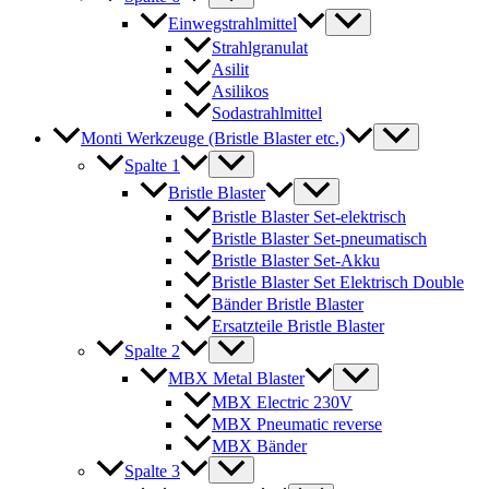
Einwegstrahlmittel
Strahlgranulat
Asilit
Asilikos
Sodastrahlmittel
Monti Werkzeuge (Bristle Blaster etc.)
Spalte 1
Bristle Blaster
Bristle Blaster Set-elektrisch
Bristle Blaster Set-pneumatisch
Bristle Blaster Set-Akku
Bristle Blaster Set Elektrisch Double
Bänder Bristle Blaster
Ersatzteile Bristle Blaster
Spalte 2
MBX Metal Blaster
MBX Electric 230V
MBX Pneumatic reverse
MBX Bänder
Spalte 3