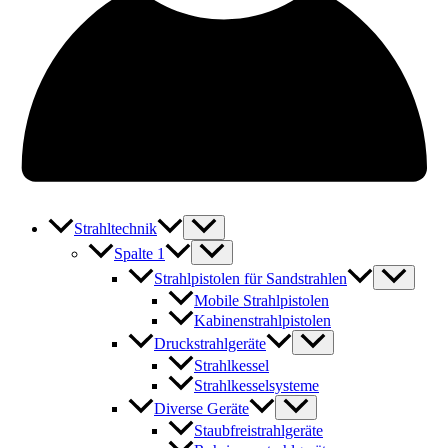
Strahltechnik
Spalte 1
Strahlpistolen für Sandstrahlen
Mobile Strahlpistolen
Kabinenstrahlpistolen
Druckstrahlgeräte
Strahlkessel
Strahlkesselsysteme
Diverse Geräte
Staubfreistrahlgeräte