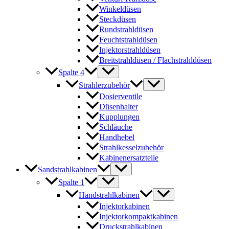
Winkeldüsen
Steckdüsen
Rundstrahldüsen
Feuchtstrahldüsen
Injektorstrahldüsen
Breitstrahldüsen / Flachstrahldüsen
Spalte 4
Strahlerzubehör
Dosierventile
Düsenhalter
Kupplungen
Schläuche
Handhebel
Strahlkesselzubehör
Kabinenersatzteile
Sandstrahlkabinen
Spalte 1
Handstrahlkabinen
Injektorkabinen
Injektorkompaktkabinen
Druckstrahlkabinen