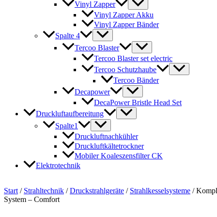
Vinyl Zapper
Vinyl Zapper Akku
Vinyl Zapper Bänder
Spalte 4
Tercoo Blaster
Tercoo Blaster set electric
Tercoo Schutzhaube
Tercoo Bänder
Decapower
DecaPower Bristle Head Set
Druckluftaufbereitung
Spalte1
Druckluftnachkühler
Druckluftkältetrockner
Mobiler Koaleszensfilter CK
Elektrotechnik
Start
/
Strahltechnik
/
Druckstrahlgeräte
/
Strahlkesselsysteme
/ Kompl
System – Comfort