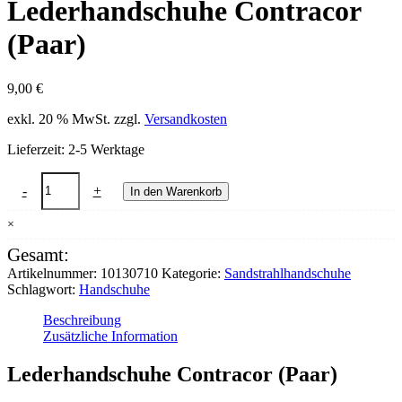
Lederhandschuhe Contracor
(Paar)
9,00
€
exkl. 20 % MwSt.
zzgl.
Versandkosten
Lieferzeit:
2-5 Werktage
Lederhandschuhe
-
+
In den Warenkorb
Contracor
(Paar)
×
Menge
Gesamt:
Artikelnummer:
10130710
Kategorie:
Sandstrahlhandschuhe
Schlagwort:
Handschuhe
Beschreibung
Zusätzliche Information
Lederhandschuhe Contracor (Paar)