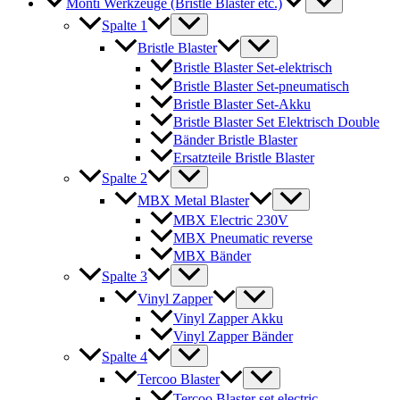
Monti Werkzeuge (Bristle Blaster etc.)
Spalte 1
Bristle Blaster
Bristle Blaster Set-elektrisch
Bristle Blaster Set-pneumatisch
Bristle Blaster Set-Akku
Bristle Blaster Set Elektrisch Double
Bänder Bristle Blaster
Ersatzteile Bristle Blaster
Spalte 2
MBX Metal Blaster
MBX Electric 230V
MBX Pneumatic reverse
MBX Bänder
Spalte 3
Vinyl Zapper
Vinyl Zapper Akku
Vinyl Zapper Bänder
Spalte 4
Tercoo Blaster
Tercoo Blaster set electric