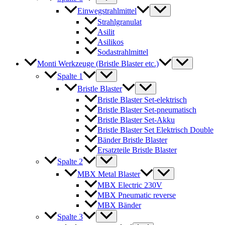
Einwegstrahlmittel
Strahlgranulat
Asilit
Asilikos
Sodastrahlmittel
Monti Werkzeuge (Bristle Blaster etc.)
Spalte 1
Bristle Blaster
Bristle Blaster Set-elektrisch
Bristle Blaster Set-pneumatisch
Bristle Blaster Set-Akku
Bristle Blaster Set Elektrisch Double
Bänder Bristle Blaster
Ersatzteile Bristle Blaster
Spalte 2
MBX Metal Blaster
MBX Electric 230V
MBX Pneumatic reverse
MBX Bänder
Spalte 3