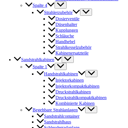
Spalte 4
Strahlerzubehör
Dosierventile
Düsenhalter
Kupplungen
Schläuche
Handhebel
Strahlkesselzubehör
Kabinenersatzteile
Sandstrahlkabinen
Spalte 1
Handstrahlkabinen
Injektorkabinen
Injektorkompaktkabinen
Druckstrahlkabinen
Druckstrahlkompaktkabinen
Kombinierte Kabinen
Begehbare Strahlanlagen
Sandstrahlcontainer
Sandstrahlhaus
Schleuderradanlage