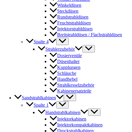
Winkeldüsen
Steckdüsen
Rundstrahldüsen
Feuchtstrahldüsen
Injektorstrahldüsen
Breitstrahldüsen / Flachstrahldüsen
Spalte 4
Strahlerzubehör
Dosierventile
Düsenhalter
Kupplungen
Schläuche
Handhebel
Strahlkesselzubehör
Kabinenersatzteile
Sandstrahlkabinen
Spalte 1
Handstrahlkabinen
Injektorkabinen
Injektorkompaktkabinen
Druckstrahlkabinen