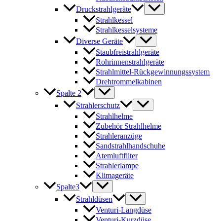
Druckstrahlgeräte
Strahlkessel
Strahlkesselsysteme
Diverse Geräte
Staubfreistrahlgeräte
Rohrinnenstrahlgeräte
Strahlmittel-Rückgewinnungssystem
Drehtrommelkabinen
Spalte 2
Strahlerschutz
Strahlhelme
Zubehör Strahlhelme
Strahleranzüge
Sandstrahlhandschuhe
Atemluftfilter
Strahlerlampe
Klimageräte
Spalte3
Strahldüsen
Venturi-Langdüse
Venturi-Kurzdüse