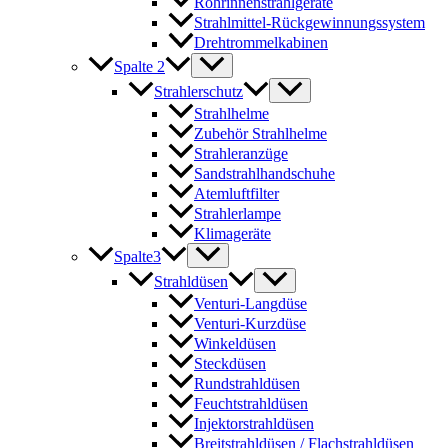
Rohrinnenstrahlgeräte
Strahlmittel-Rückgewinnungssystem
Drehtrommelkabinen
Spalte 2
Strahlerschutz
Strahlhelme
Zubehör Strahlhelme
Strahleranzüge
Sandstrahlhandschuhe
Atemluftfilter
Strahlerlampe
Klimageräte
Spalte3
Strahldüsen
Venturi-Langdüse
Venturi-Kurzdüse
Winkeldüsen
Steckdüsen
Rundstrahldüsen
Feuchtstrahldüsen
Injektorstrahldüsen
Breitstrahldüsen / Flachstrahldüsen