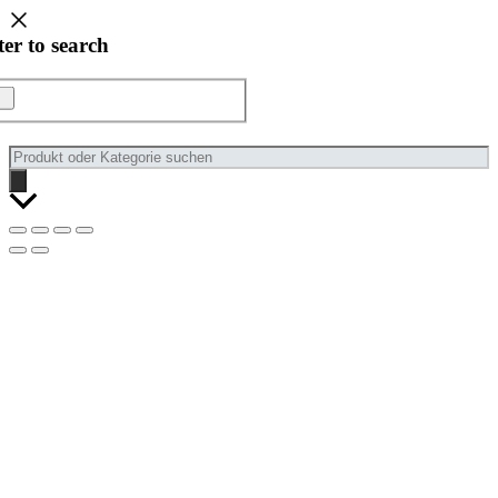
ter to search
Products
search
Nach
oben
scrollen