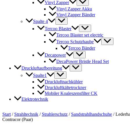
Vinyl Zapper
Vinyl Zapper Akku
Vinyl Zapper Bänder
Spalte 4
Tercoo Blaster
Tercoo Blaster set electric
Tercoo Schutzhaube
Tercoo Bänder
Decapower
DecaPower Bristle Head Set
Druckluftaufbereitung
Spalte1
Druckluftnachkühler
Druckluftkältetrockner
Mobiler Koaleszensfilter CK
Elektrotechnik
Start
/
Strahltechnik
/
Strahlerschutz
/
Sandstrahlhandschuhe
/ Lederh
Contracor (Paar)