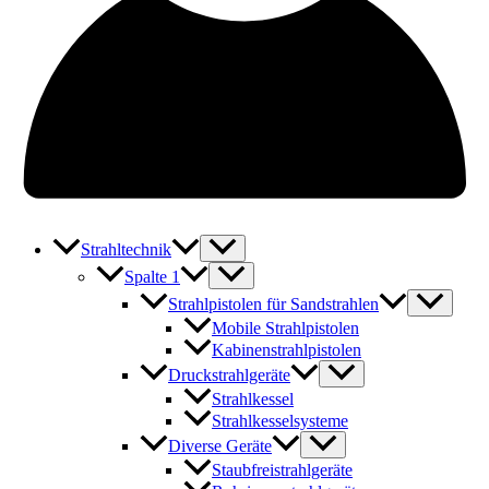
Strahltechnik
Spalte 1
Strahlpistolen für Sandstrahlen
Mobile Strahlpistolen
Kabinenstrahlpistolen
Druckstrahlgeräte
Strahlkessel
Strahlkesselsysteme
Diverse Geräte
Staubfreistrahlgeräte