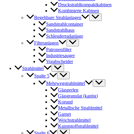
Druckstrahlkompaktkabinen
Kombinierte Kabinen
Begehbare Strahlanlagen
Sandstrahlcontainer
Sandstrahlhaus
Schleuderradanlage
Filteranlagen
Patronenfilter
Industriesauger
Vorabscheider
Strahlmittel
Spalte 5
Mehrwegstrahlmittel
Glasperlen
Glasgranulat (kantig)
Korund
Metallische Strahlmittel
Garnet
Weichstrahlmittel
Kunststoffstrahlmittel
Spalte 6