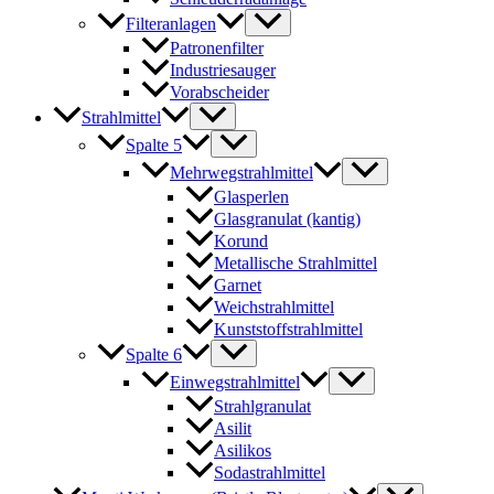
Filteranlagen
Patronenfilter
Industriesauger
Vorabscheider
Strahlmittel
Spalte 5
Mehrwegstrahlmittel
Glasperlen
Glasgranulat (kantig)
Korund
Metallische Strahlmittel
Garnet
Weichstrahlmittel
Kunststoffstrahlmittel
Spalte 6
Einwegstrahlmittel
Strahlgranulat
Asilit
Asilikos
Sodastrahlmittel