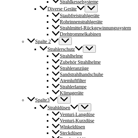
Strahlkesselsysteme
Diverse Geräte
Staubfreistrahlgeräte
Rohrinnenstrahlgeräte
Strahlmittel-Rückgewinnungssystem
Drehtrommelkabinen
Spalte 2
Strahlerschutz
Strahlhelme
Zubehör Strahlhelme
Strahleranzüge
Sandstrahlhandschuhe
Atemluftfilter
Strahlerlampe
Klimageräte
Spalte3
Strahldüsen
Venturi-Langdüse
Venturi-Kurzdüse
Winkeldüsen
Steckdüsen