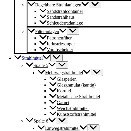
Begehbare Strahlanlagen
Sandstrahlcontainer
Sandstrahlhaus
Schleuderradanlage
Filteranlagen
Patronenfilter
Industriesauger
Vorabscheider
Strahlmittel
Spalte 5
Mehrwegstrahlmittel
Glasperlen
Glasgranulat (kantig)
Korund
Metallische Strahlmittel
Garnet
Weichstrahlmittel
Kunststoffstrahlmittel
Spalte 6
Einwegstrahlmittel