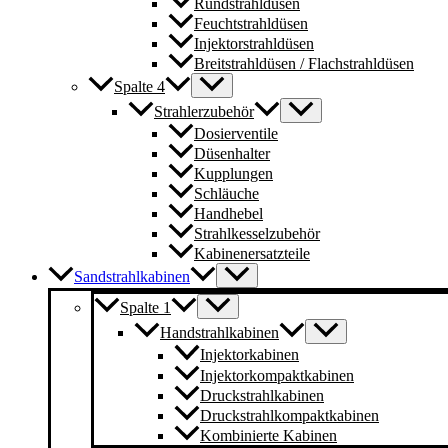
Rundstrahldüsen
Feuchtstrahldüsen
Injektorstrahldüsen
Breitstrahldüsen / Flachstrahldüsen
Spalte 4
Strahlerzubehör
Dosierventile
Düsenhalter
Kupplungen
Schläuche
Handhebel
Strahlkesselzubehör
Kabinenersatzteile
Sandstrahlkabinen
Spalte 1
Handstrahlkabinen
Injektorkabinen
Injektorkompaktkabinen
Druckstrahlkabinen
Druckstrahlkompaktkabinen
Kombinierte Kabinen