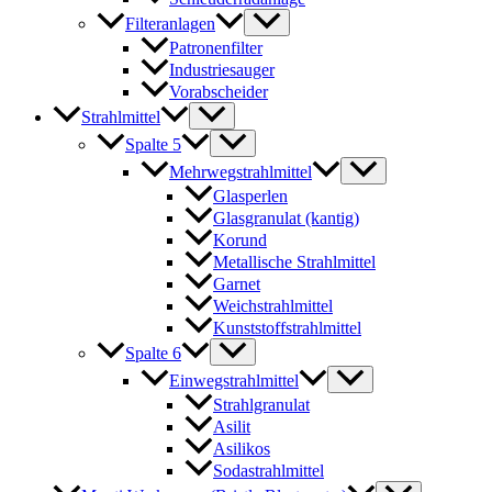
Filteranlagen
Patronenfilter
Industriesauger
Vorabscheider
Strahlmittel
Spalte 5
Mehrwegstrahlmittel
Glasperlen
Glasgranulat (kantig)
Korund
Metallische Strahlmittel
Garnet
Weichstrahlmittel
Kunststoffstrahlmittel
Spalte 6
Einwegstrahlmittel
Strahlgranulat
Asilit
Asilikos
Sodastrahlmittel