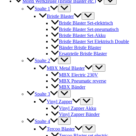
Monti Werkzeuge (Bristle Blaster etc.)
Spalte 1
Bristle Blaster
Bristle Blaster Set-elektrisch
Bristle Blaster Set-pneumatisch
Bristle Blaster Set-Akku
Bristle Blaster Set Elektrisch Double
Bänder Bristle Blaster
Ersatzteile Bristle Blaster
Spalte 2
MBX Metal Blaster
MBX Electric 230V
MBX Pneumatic reverse
MBX Bänder
Spalte 3
Vinyl Zapper
Vinyl Zapper Akku
Vinyl Zapper Bänder
Spalte 4
Tercoo Blaster
Tercoo Blaster set electric