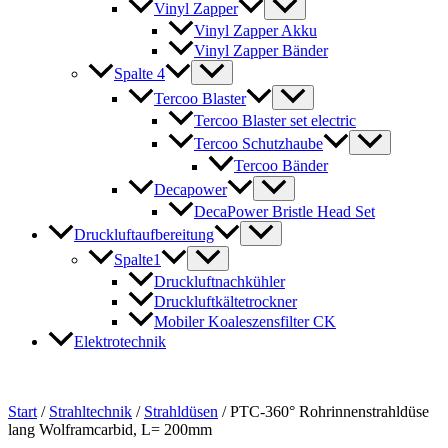
Vinyl Zapper
Vinyl Zapper Akku
Vinyl Zapper Bänder
Spalte 4
Tercoo Blaster
Tercoo Blaster set electric
Tercoo Schutzhaube
Tercoo Bänder
Decapower
DecaPower Bristle Head Set
Druckluftaufbereitung
Spalte1
Druckluftnachkühler
Druckluftkältetrockner
Mobiler Koaleszensfilter CK
Elektrotechnik
Start
/
Strahltechnik
/
Strahldüsen
/ PTC-360° Rohrinnenstrahldüse
lang Wolframcarbid, L= 200mm