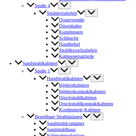
Spalte 4
Strahlerzubehör
Dosierventile
Düsenhalter
Kupplungen
Schläuche
Handhebel
Strahlkesselzubehör
Kabinenersatzteile
Sandstrahlkabinen
Spalte 1
Handstrahlkabinen
Injektorkabinen
Injektorkompaktkabinen
Druckstrahlkabinen
Druckstrahlkompaktkabinen
Kombinierte Kabinen
Begehbare Strahlanlagen
Sandstrahlcontainer
Sandstrahlhaus
Schleuderradanlage