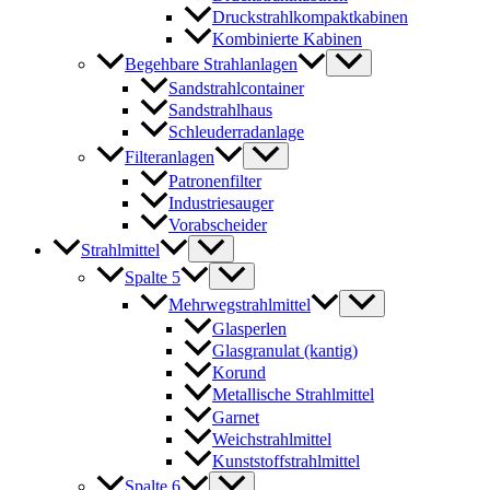
Druckstrahlkompaktkabinen
Kombinierte Kabinen
Begehbare Strahlanlagen
Sandstrahlcontainer
Sandstrahlhaus
Schleuderradanlage
Filteranlagen
Patronenfilter
Industriesauger
Vorabscheider
Strahlmittel
Spalte 5
Mehrwegstrahlmittel
Glasperlen
Glasgranulat (kantig)
Korund
Metallische Strahlmittel
Garnet
Weichstrahlmittel
Kunststoffstrahlmittel
Spalte 6