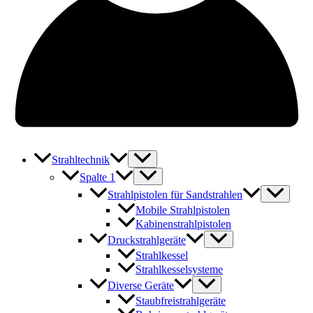
Strahltechnik
Spalte 1
Strahlpistolen für Sandstrahlen
Mobile Strahlpistolen
Kabinenstrahlpistolen
Druckstrahlgeräte
Strahlkessel
Strahlkesselsysteme
Diverse Geräte
Staubfreistrahlgeräte