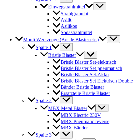
Einwegstrahlmittel
Strahlgranulat
Asilit
Asilikos
Sodastrahlmittel
Monti Werkzeuge (Bristle Blaster etc.)
Spalte 1
Bristle Blaster
Bristle Blaster Set-elektrisch
Bristle Blaster Set-pneumatisch
Bristle Blaster Set-Akku
Bristle Blaster Set Elektrisch Double
Bänder Bristle Blaster
Ersatzteile Bristle Blaster
Spalte 2
MBX Metal Blaster
MBX Electric 230V
MBX Pneumatic reverse
MBX Bänder
Spalte 3