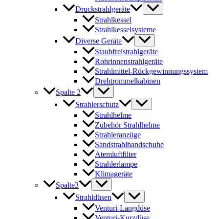
Druckstrahlgeräte
Strahlkessel
Strahlkesselsysteme
Diverse Geräte
Staubfreistrahlgeräte
Rohrinnenstrahlgeräte
Strahlmittel-Rückgewinnungssystem
Drehtrommelkabinen
Spalte 2
Strahlerschutz
Strahlhelme
Zubehör Strahlhelme
Strahleranzüge
Sandstrahlhandschuhe
Atemluftfilter
Strahlerlampe
Klimageräte
Spalte3
Strahldüsen
Venturi-Langdüse
Venturi-Kurzdüse