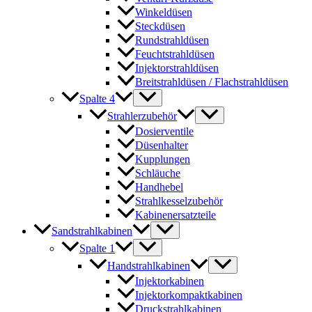
Winkeldüsen
Steckdüsen
Rundstrahldüsen
Feuchtstrahldüsen
Injektorstrahldüsen
Breitstrahldüsen / Flachstrahldüsen
Spalte 4
Strahlerzubehör
Dosierventile
Düsenhalter
Kupplungen
Schläuche
Handhebel
Strahlkesselzubehör
Kabinenersatzteile
Sandstrahlkabinen
Spalte 1
Handstrahlkabinen
Injektorkabinen
Injektorkompaktkabinen
Druckstrahlkabinen