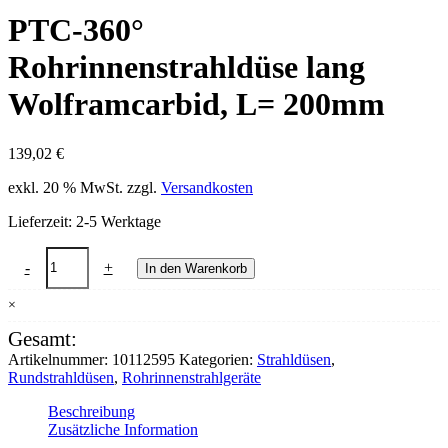
PTC-360°
Rohrinnenstrahldüse lang
Wolframcarbid, L= 200mm
139,02
€
exkl. 20 % MwSt.
zzgl.
Versandkosten
Lieferzeit:
2-5 Werktage
PTC-
-
+
In den Warenkorb
360°
Rohrinnenstrahldüse
×
lang
Wolframcarbid,
Gesamt:
L=
Artikelnummer:
10112595
Kategorien:
Strahldüsen
,
200mm
Rundstrahldüsen
,
Rohrinnenstrahlgeräte
Menge
Beschreibung
Zusätzliche Information