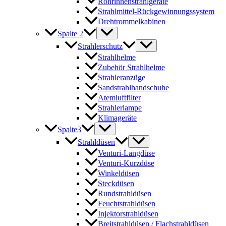
Rohrinnenstrahlgeräte
Strahlmittel-Rückgewinnungssystem
Drehtrommelkabinen
Spalte 2
Strahlerschutz
Strahlhelme
Zubehör Strahlhelme
Strahleranzüge
Sandstrahlhandschuhe
Atemluftfilter
Strahlerlampe
Klimageräte
Spalte3
Strahldüsen
Venturi-Langdüse
Venturi-Kurzdüse
Winkeldüsen
Steckdüsen
Rundstrahldüsen
Feuchtstrahldüsen
Injektorstrahldüsen
Breitstrahldüsen / Flachstrahldüsen