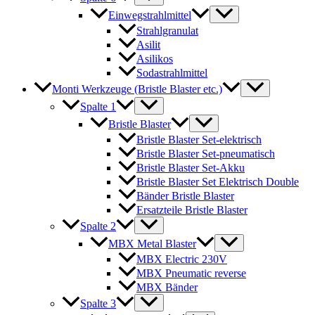
Einwegstrahlmittel
Strahlgranulat
Asilit
Asilikos
Sodastrahlmittel
Monti Werkzeuge (Bristle Blaster etc.)
Spalte 1
Bristle Blaster
Bristle Blaster Set-elektrisch
Bristle Blaster Set-pneumatisch
Bristle Blaster Set-Akku
Bristle Blaster Set Elektrisch Double
Bänder Bristle Blaster
Ersatzteile Bristle Blaster
Spalte 2
MBX Metal Blaster
MBX Electric 230V
MBX Pneumatic reverse
MBX Bänder
Spalte 3