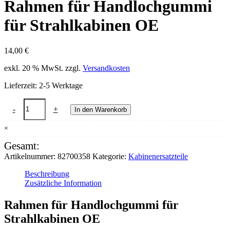
Rahmen für Handlochgummi
für Strahlkabinen OE
14,00
€
exkl. 20 % MwSt.
zzgl.
Versandkosten
Lieferzeit:
2-5 Werktage
Rahmen
-
+
In den Warenkorb
für
Handlochgummi
×
für
Strahlkabinen
Gesamt:
OE
Artikelnummer:
82700358
Kategorie:
Kabinenersatzteile
Menge
Beschreibung
Zusätzliche Information
Rahmen für Handlochgummi für
Strahlkabinen OE