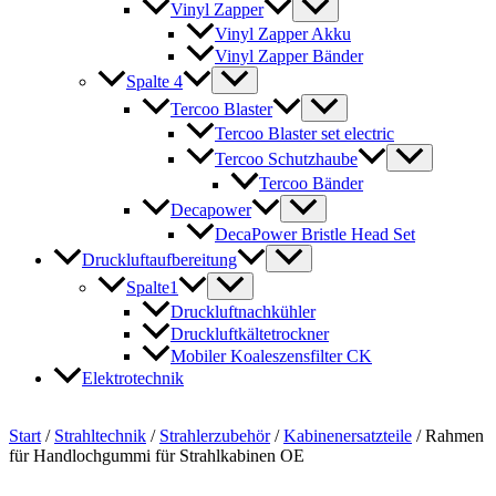
Vinyl Zapper
Vinyl Zapper Akku
Vinyl Zapper Bänder
Spalte 4
Tercoo Blaster
Tercoo Blaster set electric
Tercoo Schutzhaube
Tercoo Bänder
Decapower
DecaPower Bristle Head Set
Druckluftaufbereitung
Spalte1
Druckluftnachkühler
Druckluftkältetrockner
Mobiler Koaleszensfilter CK
Elektrotechnik
Start
/
Strahltechnik
/
Strahlerzubehör
/
Kabinenersatzteile
/ Rahmen
für Handlochgummi für Strahlkabinen OE