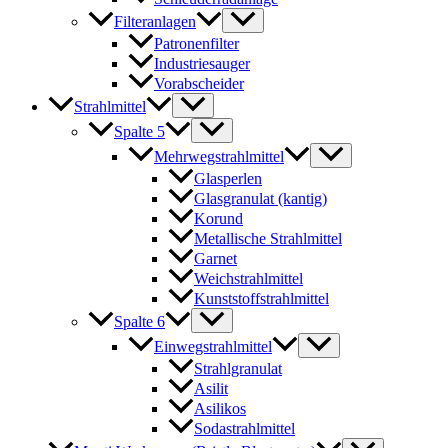
Filteranlagen
Patronenfilter
Industriesauger
Vorabscheider
Strahlmittel
Spalte 5
Mehrwegstrahlmittel
Glasperlen
Glasgranulat (kantig)
Korund
Metallische Strahlmittel
Garnet
Weichstrahlmittel
Kunststoffstrahlmittel
Spalte 6
Einwegstrahlmittel
Strahlgranulat
Asilit
Asilikos
Sodastrahlmittel