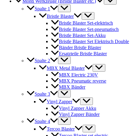
Monti Werkzeuge (Bristle Blaster etc.)
Spalte 1
Bristle Blaster
Bristle Blaster Set-elektrisch
Bristle Blaster Set-pneumatisch
Bristle Blaster Set-Akku
Bristle Blaster Set Elektrisch Double
Bänder Bristle Blaster
Ersatzteile Bristle Blaster
Spalte 2
MBX Metal Blaster
MBX Electric 230V
MBX Pneumatic reverse
MBX Bänder
Spalte 3
Vinyl Zapper
Vinyl Zapper Akku
Vinyl Zapper Bänder
Spalte 4
Tercoo Blaster
Tercoo Blaster set electric