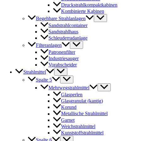
Druckstrahlkompaktkabinen
Kombinierte Kabinen
Begehbare Strahlanlagen
Sandstrahlcontainer
Sandstrahlhaus
Schleuderradanlage
Filteranlagen
Patronenfilter
Industriesauger
Vorabscheider
Strahlmittel
Spalte 5
Mehrwegstrahlmittel
Glasperlen
Glasgranulat (kantig)
Korund
Metallische Strahlmittel
Garnet
Weichstrahlmittel
Kunststoffstrahlmittel
Spalte 6