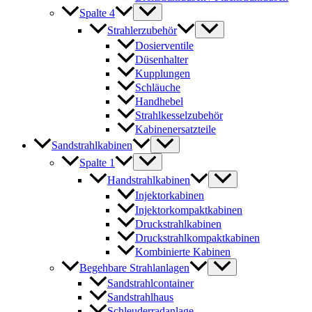
Spalte 4
Strahlerzubehör
Dosierventile
Düsenhalter
Kupplungen
Schläuche
Handhebel
Strahlkesselzubehör
Kabinenersatzteile
Sandstrahlkabinen
Spalte 1
Handstrahlkabinen
Injektorkabinen
Injektorkompaktkabinen
Druckstrahlkabinen
Druckstrahlkompaktkabinen
Kombinierte Kabinen
Begehbare Strahlanlagen
Sandstrahlcontainer
Sandstrahlhaus
Schleuderradanlage