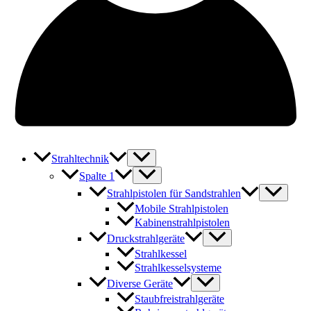
Strahltechnik
Spalte 1
Strahlpistolen für Sandstrahlen
Mobile Strahlpistolen
Kabinenstrahlpistolen
Druckstrahlgeräte
Strahlkessel
Strahlkesselsysteme
Diverse Geräte
Staubfreistrahlgeräte