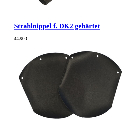
Strahlnippel f. DK2 gehärtet
44,90
€