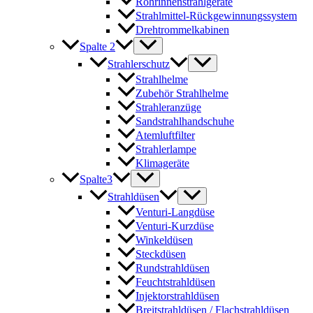
Rohrinnenstrahlgeräte
Strahlmittel-Rückgewinnungssystem
Drehtrommelkabinen
Spalte 2
Strahlerschutz
Strahlhelme
Zubehör Strahlhelme
Strahleranzüge
Sandstrahlhandschuhe
Atemluftfilter
Strahlerlampe
Klimageräte
Spalte3
Strahldüsen
Venturi-Langdüse
Venturi-Kurzdüse
Winkeldüsen
Steckdüsen
Rundstrahldüsen
Feuchtstrahldüsen
Injektorstrahldüsen
Breitstrahldüsen / Flachstrahldüsen