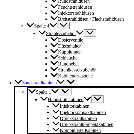
Rundstrahldüsen
Feuchtstrahldüsen
Injektorstrahldüsen
Breitstrahldüsen / Flachstrahldüsen
Spalte 4
Strahlerzubehör
Dosierventile
Düsenhalter
Kupplungen
Schläuche
Handhebel
Strahlkesselzubehör
Kabinenersatzteile
Sandstrahlkabinen
Spalte 1
Handstrahlkabinen
Injektorkabinen
Injektorkompaktkabinen
Druckstrahlkabinen
Druckstrahlkompaktkabinen
Kombinierte Kabinen