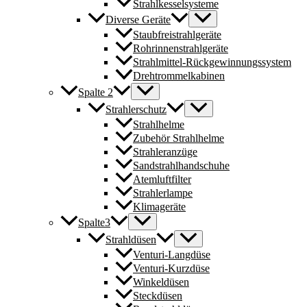
Strahlkesselsysteme
Diverse Geräte
Staubfreistrahlgeräte
Rohrinnenstrahlgeräte
Strahlmittel-Rückgewinnungssystem
Drehtrommelkabinen
Spalte 2
Strahlerschutz
Strahlhelme
Zubehör Strahlhelme
Strahleranzüge
Sandstrahlhandschuhe
Atemluftfilter
Strahlerlampe
Klimageräte
Spalte3
Strahldüsen
Venturi-Langdüse
Venturi-Kurzdüse
Winkeldüsen
Steckdüsen