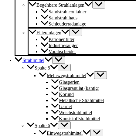
Begehbare Strahlanlagen
Sandstrahlcontainer
Sandstrahlhaus
Schleuderradanlage
Filteranlagen
Patronenfilter
Industriesauger
Vorabscheider
Strahlmittel
Spalte 5
Mehrwegstrahlmittel
Glasperlen
Glasgranulat (kantig)
Korund
Metallische Strahlmittel
Garnet
Weichstrahlmittel
Kunststoffstrahlmittel
Spalte 6
Einwegstrahlmittel