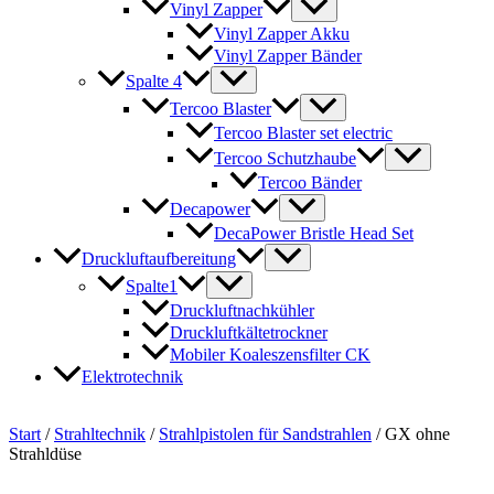
Vinyl Zapper
Vinyl Zapper Akku
Vinyl Zapper Bänder
Spalte 4
Tercoo Blaster
Tercoo Blaster set electric
Tercoo Schutzhaube
Tercoo Bänder
Decapower
DecaPower Bristle Head Set
Druckluftaufbereitung
Spalte1
Druckluftnachkühler
Druckluftkältetrockner
Mobiler Koaleszensfilter CK
Elektrotechnik
Start
/
Strahltechnik
/
Strahlpistolen für Sandstrahlen
/ GX ohne
Strahldüse