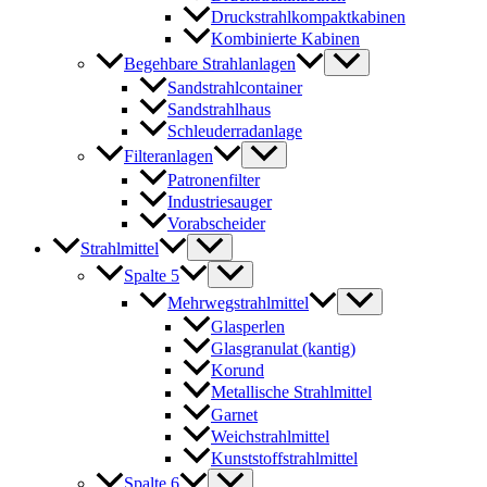
Druckstrahlkompaktkabinen
Kombinierte Kabinen
Begehbare Strahlanlagen
Sandstrahlcontainer
Sandstrahlhaus
Schleuderradanlage
Filteranlagen
Patronenfilter
Industriesauger
Vorabscheider
Strahlmittel
Spalte 5
Mehrwegstrahlmittel
Glasperlen
Glasgranulat (kantig)
Korund
Metallische Strahlmittel
Garnet
Weichstrahlmittel
Kunststoffstrahlmittel
Spalte 6