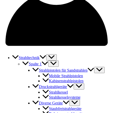
Strahltechnik
Spalte 1
Strahlpistolen für Sandstrahlen
Mobile Strahlpistolen
Kabinenstrahlpistolen
Druckstrahlgeräte
Strahlkessel
Strahlkesselsysteme
Diverse Geräte
Staubfreistrahlgeräte