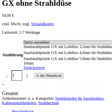
GX ohne Strahldüse
54,00
€
exkl. MwSt.
zzgl.
Versandkosten
Lieferzeit:
2-7 Werktage
Sandstrahlpistole GX mit Luftdüse 3,2mm für Strahld
Sandstrahlpistole GX mit Luftdüse 4,0mm für Strahld
Ausführung
Sandstrahlpistole GX mit Luftdüse 5,0mm für Strahldüs
10mm
Zurücksetzen
GX
-
+
In den Warenkorb
ohne
Strahldüse
×
Menge
Gesamt:
Artikelnummer:
n. a.
Kategorien:
Strahlpistolen für Sandstrahlen
,
Kabinenstrahlpistolen
,
Strahltechnik
Beschreibung