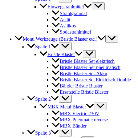
Einwegstrahlmittel
Strahlgranulat
Asilit
Asilikos
Sodastrahlmittel
Monti Werkzeuge (Bristle Blaster etc.)
Spalte 1
Bristle Blaster
Bristle Blaster Set-elektrisch
Bristle Blaster Set-pneumatisch
Bristle Blaster Set-Akku
Bristle Blaster Set Elektrisch Double
Bänder Bristle Blaster
Ersatzteile Bristle Blaster
Spalte 2
MBX Metal Blaster
MBX Electric 230V
MBX Pneumatic reverse
MBX Bänder
Spalte 3