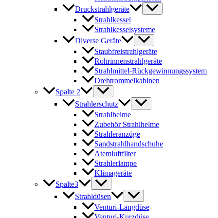
Druckstrahlgeräte
Strahlkessel
Strahlkesselsysteme
Diverse Geräte
Staubfreistrahlgeräte
Rohrinnenstrahlgeräte
Strahlmittel-Rückgewinnungssystem
Drehtrommelkabinen
Spalte 2
Strahlerschutz
Strahlhelme
Zubehör Strahlhelme
Strahleranzüge
Sandstrahlhandschuhe
Atemluftfilter
Strahlerlampe
Klimageräte
Spalte3
Strahldüsen
Venturi-Langdüse
Venturi-Kurzdüse