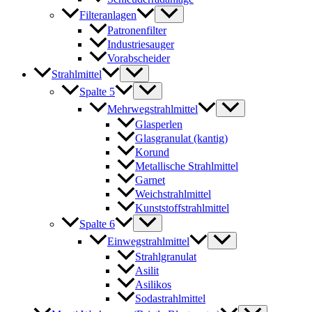
Filteranlagen
Patronenfilter
Industriesauger
Vorabscheider
Strahlmittel
Spalte 5
Mehrwegstrahlmittel
Glasperlen
Glasgranulat (kantig)
Korund
Metallische Strahlmittel
Garnet
Weichstrahlmittel
Kunststoffstrahlmittel
Spalte 6
Einwegstrahlmittel
Strahlgranulat
Asilit
Asilikos
Sodastrahlmittel