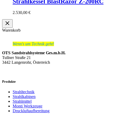
Strahlkessel BlastRazor Z-200RC
2.530,00
€
Warenkorb
Wenn's um Technik geht!
OTS Sandstrahlsysteme Ges.m.b.H.
Tullner Straße 21
3442 Langenrohr, Österreich
Produkte
Strahltechnik
Strahlkabinen
Strahlmittel
Monti Werkzeuge
Druckluftaufbereitung