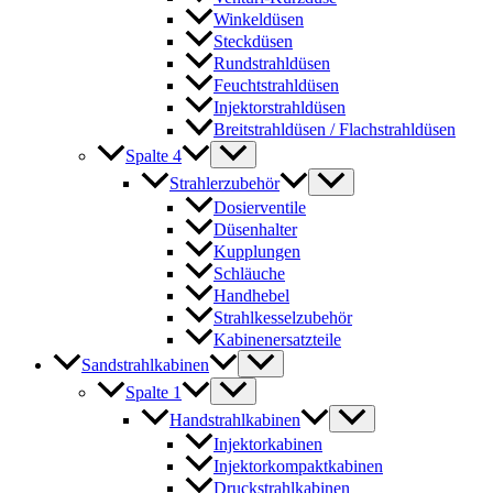
Winkeldüsen
Steckdüsen
Rundstrahldüsen
Feuchtstrahldüsen
Injektorstrahldüsen
Breitstrahldüsen / Flachstrahldüsen
Spalte 4
Strahlerzubehör
Dosierventile
Düsenhalter
Kupplungen
Schläuche
Handhebel
Strahlkesselzubehör
Kabinenersatzteile
Sandstrahlkabinen
Spalte 1
Handstrahlkabinen
Injektorkabinen
Injektorkompaktkabinen
Druckstrahlkabinen