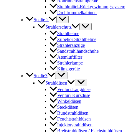
Rohrinnenstrahlgeräte
Strahlmittel-Rückgewinnungssystem
Drehtrommelkabinen
Spalte 2
Strahlerschutz
Strahlhelme
Zubehör Strahlhelme
Strahleranzüge
Sandstrahlhandschuhe
Atemluftfilter
Strahlerlampe
Klimageräte
Spalte3
Strahldüsen
Venturi-Langdüse
Venturi-Kurzdüse
Winkeldüsen
Steckdüsen
Rundstrahldüsen
Feuchtstrahldüsen
Injektorstrahldüsen
Breitstrahldüsen / Flachstrahldüsen