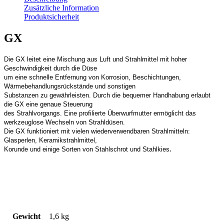
Zusätzliche Information
Produktsicherheit
GX
Die GX leitet eine Mischung aus Luft und
Strahlmittel mit hoher
Geschwindigkeit durch die Düse
um eine schnelle Entfernung von Korrosion, Beschichtungen,
Wärmebehandlungsrückstände und sonstigen
Substanzen zu gewährleisten. Durch die bequemer Handhabung erlaubt
die GX eine genaue Steuerung
des Strahlvorgangs. Eine profilierte Überwurfmutter ermöglicht das
werkzeuglose Wechseln von Strahldüsen.
Die GX
funktioniert mit vielen wiederverwendbaren Strahlmitteln:
Glasperlen, Keramikstrahlmittel,
.
Korunde und einige Sorten von Stahlschrot
und Stahlkies
Gewicht
1,6 kg