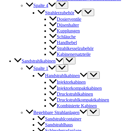
Spalte 4
Strahlerzubehör
Dosierventile
Düsenhalter
Kupplungen
Schläuche
Handhebel
Strahlkesselzubehör
Kabinenersatzteile
Sandstrahlkabinen
Spalte 1
Handstrahlkabinen
Injektorkabinen
Injektorkompaktkabinen
Druckstrahlkabinen
Druckstrahlkompaktkabinen
Kombinierte Kabinen
Begehbare Strahlanlagen
Sandstrahlcontainer
Sandstrahlhaus
Schleuderradanlage