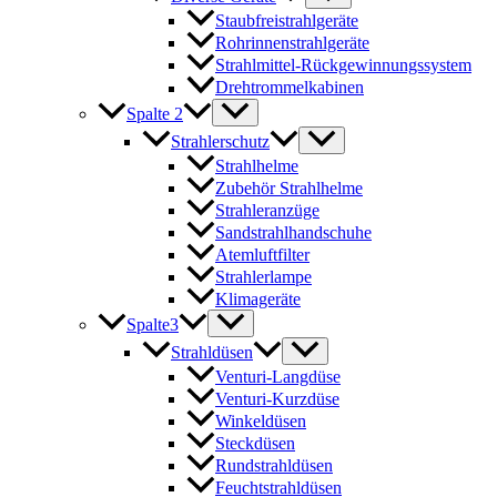
Staubfreistrahlgeräte
Rohrinnenstrahlgeräte
Strahlmittel-Rückgewinnungssystem
Drehtrommelkabinen
Spalte 2
Strahlerschutz
Strahlhelme
Zubehör Strahlhelme
Strahleranzüge
Sandstrahlhandschuhe
Atemluftfilter
Strahlerlampe
Klimageräte
Spalte3
Strahldüsen
Venturi-Langdüse
Venturi-Kurzdüse
Winkeldüsen
Steckdüsen
Rundstrahldüsen
Feuchtstrahldüsen