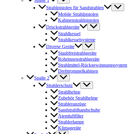
Spalte 1
Strahlpistolen für Sandstrahlen
Mobile Strahlpistolen
Kabinenstrahlpistolen
Druckstrahlgeräte
Strahlkessel
Strahlkesselsysteme
Diverse Geräte
Staubfreistrahlgeräte
Rohrinnenstrahlgeräte
Strahlmittel-Rückgewinnungssystem
Drehtrommelkabinen
Spalte 2
Strahlerschutz
Strahlhelme
Zubehör Strahlhelme
Strahleranzüge
Sandstrahlhandschuhe
Atemluftfilter
Strahlerlampe
Klimageräte