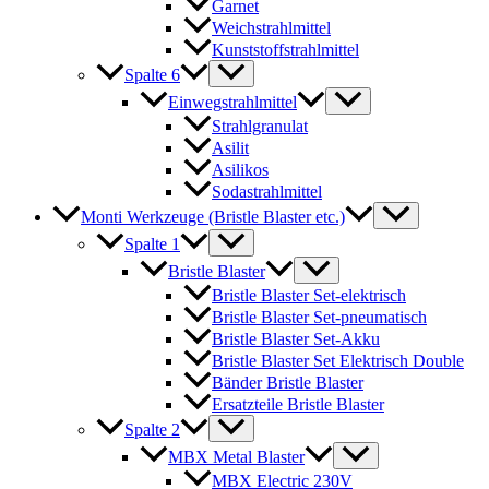
Garnet
Weichstrahlmittel
Kunststoffstrahlmittel
Spalte 6
Einwegstrahlmittel
Strahlgranulat
Asilit
Asilikos
Sodastrahlmittel
Monti Werkzeuge (Bristle Blaster etc.)
Spalte 1
Bristle Blaster
Bristle Blaster Set-elektrisch
Bristle Blaster Set-pneumatisch
Bristle Blaster Set-Akku
Bristle Blaster Set Elektrisch Double
Bänder Bristle Blaster
Ersatzteile Bristle Blaster
Spalte 2
MBX Metal Blaster
MBX Electric 230V