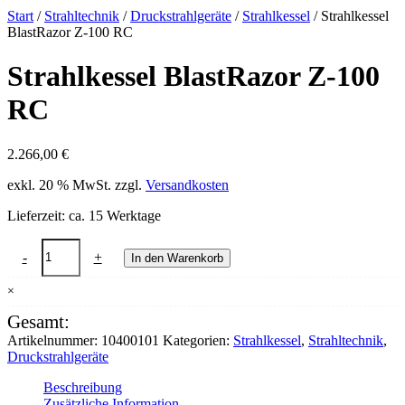
Start
/
Strahltechnik
/
Druckstrahlgeräte
/
Strahlkessel
/ Strahlkessel
BlastRazor Z-100 RC
Strahlkessel BlastRazor Z-100
RC
2.266,00
€
exkl. 20 % MwSt.
zzgl.
Versandkosten
Lieferzeit:
ca. 15 Werktage
Strahlkessel
-
+
In den Warenkorb
BlastRazor
Z-
×
100
RC
Gesamt:
Menge
Artikelnummer:
10400101
Kategorien:
Strahlkessel
,
Strahltechnik
,
Druckstrahlgeräte
Beschreibung
Zusätzliche Information