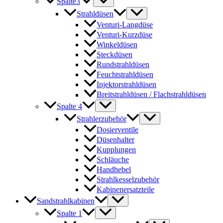
Spalte3
Strahldüsen
Venturi-Langdüse
Venturi-Kurzdüse
Winkeldüsen
Steckdüsen
Rundstrahldüsen
Feuchtstrahldüsen
Injektorstrahldüsen
Breitstrahldüsen / Flachstrahldüsen
Spalte 4
Strahlerzubehör
Dosierventile
Düsenhalter
Kupplungen
Schläuche
Handhebel
Strahlkesselzubehör
Kabinenersatzteile
Sandstrahlkabinen
Spalte 1