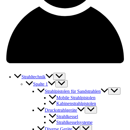
Strahltechnik
Spalte 1
Strahlpistolen für Sandstrahlen
Mobile Strahlpistolen
Kabinenstrahlpistolen
Druckstrahlgeräte
Strahlkessel
Strahlkesselsysteme
Diverse Geräte