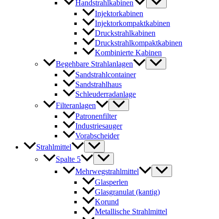
Handstrahlkabinen
Injektorkabinen
Injektorkompaktkabinen
Druckstrahlkabinen
Druckstrahlkompaktkabinen
Kombinierte Kabinen
Begehbare Strahlanlagen
Sandstrahlcontainer
Sandstrahlhaus
Schleuderradanlage
Filteranlagen
Patronenfilter
Industriesauger
Vorabscheider
Strahlmittel
Spalte 5
Mehrwegstrahlmittel
Glasperlen
Glasgranulat (kantig)
Korund
Metallische Strahlmittel