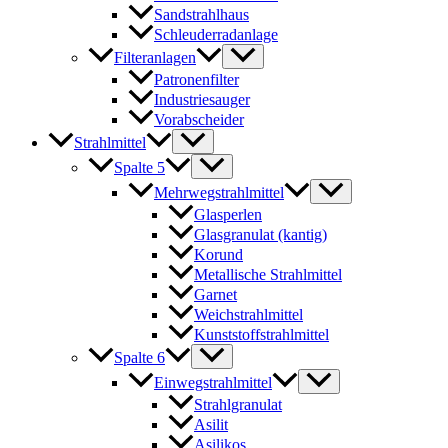
Sandstrahlhaus
Schleuderradanlage
Filteranlagen
Patronenfilter
Industriesauger
Vorabscheider
Strahlmittel
Spalte 5
Mehrwegstrahlmittel
Glasperlen
Glasgranulat (kantig)
Korund
Metallische Strahlmittel
Garnet
Weichstrahlmittel
Kunststoffstrahlmittel
Spalte 6
Einwegstrahlmittel
Strahlgranulat
Asilit
Asilikos