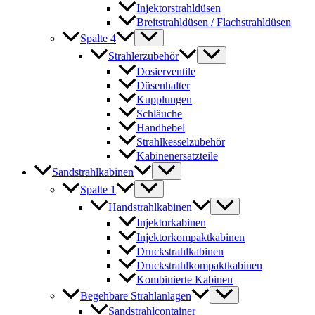
Injektorstrahldüsen
Breitstrahldüsen / Flachstrahldüsen
Spalte 4
Strahlerzubehör
Dosierventile
Düsenhalter
Kupplungen
Schläuche
Handhebel
Strahlkesselzubehör
Kabinenersatzteile
Sandstrahlkabinen
Spalte 1
Handstrahlkabinen
Injektorkabinen
Injektorkompaktkabinen
Druckstrahlkabinen
Druckstrahlkompaktkabinen
Kombinierte Kabinen
Begehbare Strahlanlagen
Sandstrahlcontainer