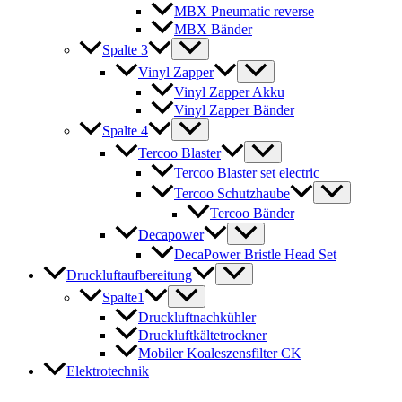
MBX Pneumatic reverse
MBX Bänder
Spalte 3
Vinyl Zapper
Vinyl Zapper Akku
Vinyl Zapper Bänder
Spalte 4
Tercoo Blaster
Tercoo Blaster set electric
Tercoo Schutzhaube
Tercoo Bänder
Decapower
DecaPower Bristle Head Set
Druckluftaufbereitung
Spalte1
Druckluftnachkühler
Druckluftkältetrockner
Mobiler Koaleszensfilter CK
Elektrotechnik