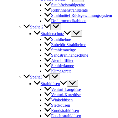
Staubfreistrahlgeräte
Rohrinnenstrahlgeräte
Strahlmittel-Rückgewinnungssystem
Drehtrommelkabinen
Spalte 2
Strahlerschutz
Strahlhelme
Zubehör Strahlhelme
Strahleranzüge
Sandstrahlhandschuhe
Atemluftfilter
Strahlerlampe
Klimageräte
Spalte3
Strahldüsen
Venturi-Langdüse
Venturi-Kurzdüse
Winkeldüsen
Steckdüsen
Rundstrahldüsen
Feuchtstrahldüsen