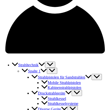
Strahltechnik
Spalte 1
Strahlpistolen für Sandstrahlen
Mobile Strahlpistolen
Kabinenstrahlpistolen
Druckstrahlgeräte
Strahlkessel
Strahlkesselsysteme
Diverse Geräte