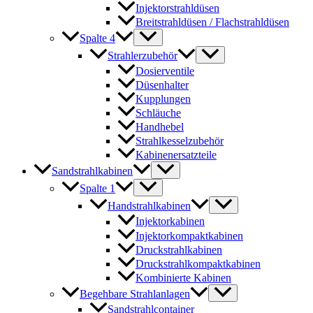
Injektorstrahldüsen
Breitstrahldüsen / Flachstrahldüsen
Spalte 4
Strahlerzubehör
Dosierventile
Düsenhalter
Kupplungen
Schläuche
Handhebel
Strahlkesselzubehör
Kabinenersatzteile
Sandstrahlkabinen
Spalte 1
Handstrahlkabinen
Injektorkabinen
Injektorkompaktkabinen
Druckstrahlkabinen
Druckstrahlkompaktkabinen
Kombinierte Kabinen
Begehbare Strahlanlagen
Sandstrahlcontainer