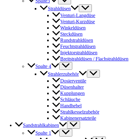
Spalte3
Strahldüsen
Venturi-Langdüse
Venturi-Kurzdüse
Winkeldüsen
Steckdüsen
Rundstrahldüsen
Feuchtstrahldüsen
Injektorstrahldüsen
Breitstrahldüsen / Flachstrahldüsen
Spalte 4
Strahlerzubehör
Dosierventile
Düsenhalter
Kupplungen
Schläuche
Handhebel
Strahlkesselzubehör
Kabinenersatzteile
Sandstrahlkabinen
Spalte 1