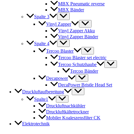
MBX Pneumatic reverse
MBX Bänder
Spalte 3
Vinyl Zapper
Vinyl Zapper Akku
Vinyl Zapper Bänder
Spalte 4
Tercoo Blaster
Tercoo Blaster set electric
Tercoo Schutzhaube
Tercoo Bänder
Decapower
DecaPower Bristle Head Set
Druckluftaufbereitung
Spalte1
Druckluftnachkühler
Druckluftkältetrockner
Mobiler Koaleszensfilter CK
Elektrotechnik