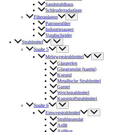
Sandstrahlhaus
Schleuderradanlage
Filteranlagen
Patronenfilter
Industriesauger
Vorabscheider
Strahlmittel
Spalte 5
Mehrwegstrahlmittel
Glasperlen
Glasgranulat (kantig)
Korund
Metallische Strahlmittel
Garnet
Weichstrahlmittel
Kunststoffstrahlmittel
Spalte 6
Einwegstrahlmittel
Strahlgranulat
Asilit
Asilikos