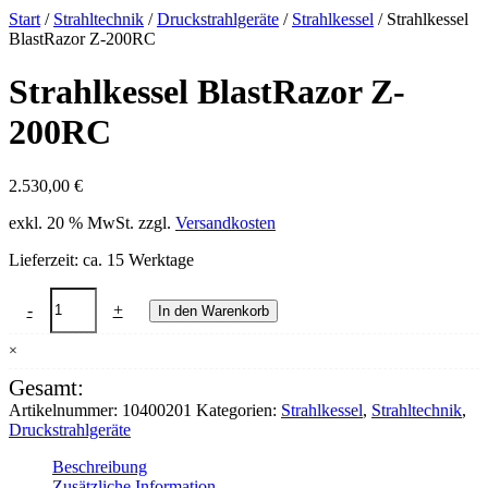
Start
/
Strahltechnik
/
Druckstrahlgeräte
/
Strahlkessel
/ Strahlkessel
BlastRazor Z-200RC
Strahlkessel BlastRazor Z-
200RC
2.530,00
€
exkl. 20 % MwSt.
zzgl.
Versandkosten
Lieferzeit:
ca. 15 Werktage
Strahlkessel
-
+
In den Warenkorb
BlastRazor
Z-
×
200RC
Menge
Gesamt:
Artikelnummer:
10400201
Kategorien:
Strahlkessel
,
Strahltechnik
,
Druckstrahlgeräte
Beschreibung
Zusätzliche Information