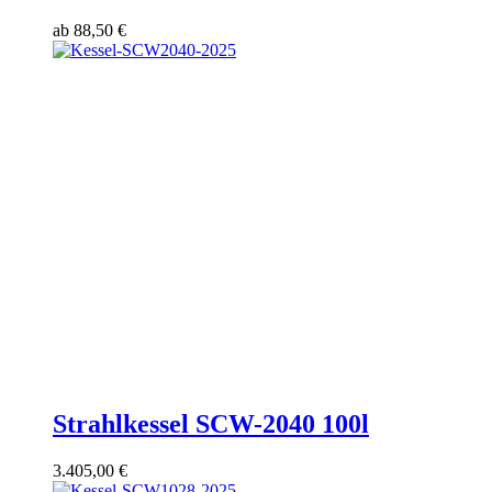
ab
88,50
€
Strahlkessel SCW-2040 100l
3.405,00
€