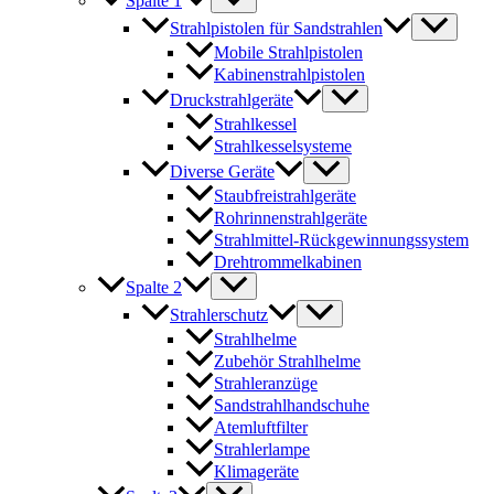
Spalte 1
Strahlpistolen für Sandstrahlen
Mobile Strahlpistolen
Kabinenstrahlpistolen
Druckstrahlgeräte
Strahlkessel
Strahlkesselsysteme
Diverse Geräte
Staubfreistrahlgeräte
Rohrinnenstrahlgeräte
Strahlmittel-Rückgewinnungssystem
Drehtrommelkabinen
Spalte 2
Strahlerschutz
Strahlhelme
Zubehör Strahlhelme
Strahleranzüge
Sandstrahlhandschuhe
Atemluftfilter
Strahlerlampe
Klimageräte