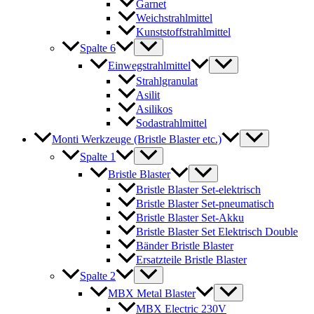
Garnet
Weichstrahlmittel
Kunststoffstrahlmittel
Spalte 6
Einwegstrahlmittel
Strahlgranulat
Asilit
Asilikos
Sodastrahlmittel
Monti Werkzeuge (Bristle Blaster etc.)
Spalte 1
Bristle Blaster
Bristle Blaster Set-elektrisch
Bristle Blaster Set-pneumatisch
Bristle Blaster Set-Akku
Bristle Blaster Set Elektrisch Double
Bänder Bristle Blaster
Ersatzteile Bristle Blaster
Spalte 2
MBX Metal Blaster
MBX Electric 230V