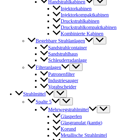
Handstrahlkabinen
Injektorkabinen
Injektorkompaktkabinen
Druckstrahlkabinen
Druckstrahlkompaktkabinen
Kombinierte Kabinen
Begehbare Strahlanlagen
Sandstrahlcontainer
Sandstrahlhaus
Schleuderradanlage
Filteranlagen
Patronenfilter
Industriesauger
Vorabscheider
Strahlmittel
Spalte 5
Mehrwegstrahlmittel
Glasperlen
Glasgranulat (kantig)
Korund
Metallische Strahlmittel