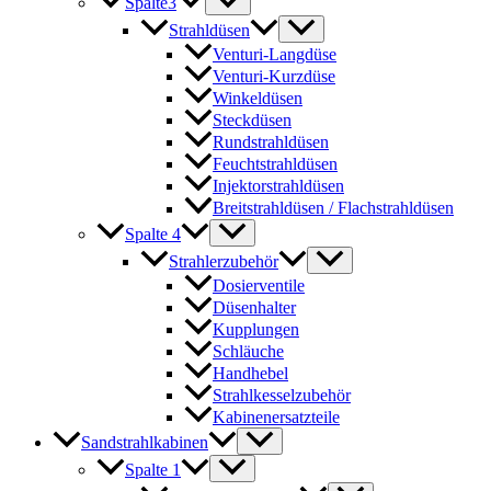
Spalte3
Strahldüsen
Venturi-Langdüse
Venturi-Kurzdüse
Winkeldüsen
Steckdüsen
Rundstrahldüsen
Feuchtstrahldüsen
Injektorstrahldüsen
Breitstrahldüsen / Flachstrahldüsen
Spalte 4
Strahlerzubehör
Dosierventile
Düsenhalter
Kupplungen
Schläuche
Handhebel
Strahlkesselzubehör
Kabinenersatzteile
Sandstrahlkabinen
Spalte 1