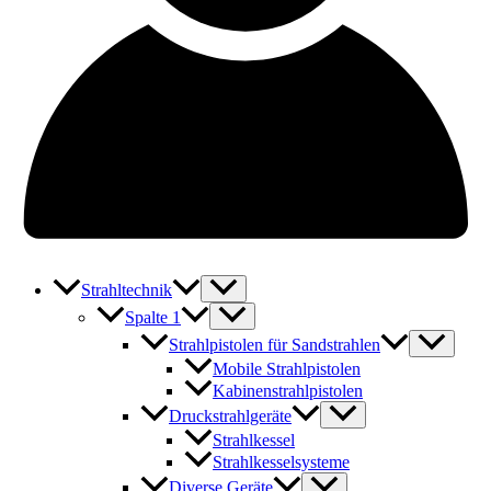
Strahltechnik
Spalte 1
Strahlpistolen für Sandstrahlen
Mobile Strahlpistolen
Kabinenstrahlpistolen
Druckstrahlgeräte
Strahlkessel
Strahlkesselsysteme
Diverse Geräte