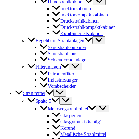
Handstrahlkabinen
Injektorkabinen
Injektorkompaktkabinen
Druckstrahlkabinen
Druckstrahlkompaktkabinen
Kombinierte Kabinen
Begehbare Strahlanlagen
Sandstrahlcontainer
Sandstrahlhaus
Schleuderradanlage
Filteranlagen
Patronenfilter
Industriesauger
Vorabscheider
Strahlmittel
Spalte 5
Mehrwegstrahlmittel
Glasperlen
Glasgranulat (kantig)
Korund
Metallische Strahlmittel