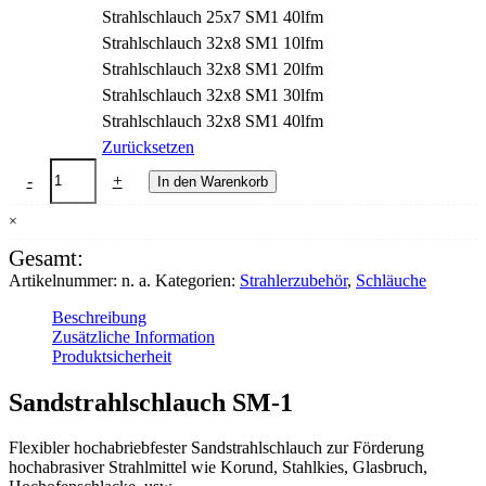
Strahlschlauch 25x7 SM1 40lfm
Strahlschlauch 32x8 SM1 10lfm
Strahlschlauch 32x8 SM1 20lfm
Strahlschlauch 32x8 SM1 30lfm
Strahlschlauch 32x8 SM1 40lfm
Zurücksetzen
Strahlschlauch
-
+
In den Warenkorb
SM-
1
×
(Abrieb
<
Gesamt:
35mm³)
Artikelnummer:
n. a.
Kategorien:
Strahlerzubehör
,
Schläuche
Menge
Beschreibung
Zusätzliche Information
Produktsicherheit
Sandstrahlschlauch SM-1
Flexibler hochabriebfester Sandstrahlschlauch zur Förderung
hochabrasiver Strahlmittel wie Korund, Stahlkies, Glasbruch,