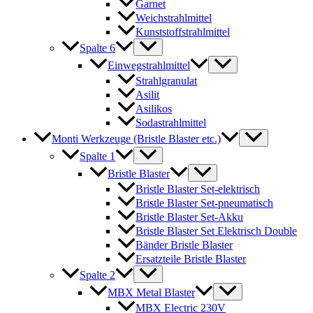
Garnet
Weichstrahlmittel
Kunststoffstrahlmittel
Spalte 6
Einwegstrahlmittel
Strahlgranulat
Asilit
Asilikos
Sodastrahlmittel
Monti Werkzeuge (Bristle Blaster etc.)
Spalte 1
Bristle Blaster
Bristle Blaster Set-elektrisch
Bristle Blaster Set-pneumatisch
Bristle Blaster Set-Akku
Bristle Blaster Set Elektrisch Double
Bänder Bristle Blaster
Ersatzteile Bristle Blaster
Spalte 2
MBX Metal Blaster
MBX Electric 230V