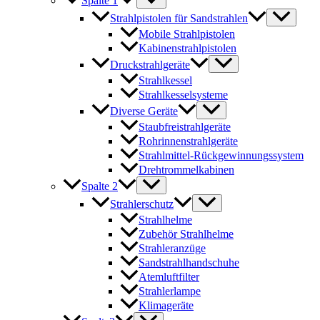
Spalte 1
Strahlpistolen für Sandstrahlen
Mobile Strahlpistolen
Kabinenstrahlpistolen
Druckstrahlgeräte
Strahlkessel
Strahlkesselsysteme
Diverse Geräte
Staubfreistrahlgeräte
Rohrinnenstrahlgeräte
Strahlmittel-Rückgewinnungssystem
Drehtrommelkabinen
Spalte 2
Strahlerschutz
Strahlhelme
Zubehör Strahlhelme
Strahleranzüge
Sandstrahlhandschuhe
Atemluftfilter
Strahlerlampe
Klimageräte