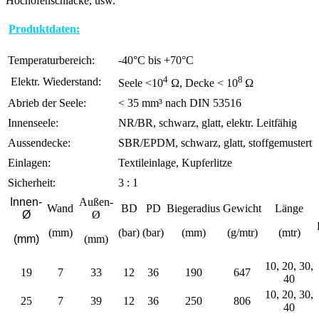
Hochofenschlacke, usw.
Produktdaten:
Temperaturbereich:
-40°C bis +70°C
4
8
Elektr. Wiederstand:
Seele <10
Ω, Decke < 10
Ω
Abrieb der Seele:
< 35 mm³ nach DIN 53516
Innenseele:
NR/BR, schwarz, glatt, elektr. Leitfähig
Aussendecke:
SBR/EPDM, schwarz, glatt, stoffgemustert
Einlagen:
Textileinlage, Kupferlitze
Sicherheit:
3 : 1
Innen-
Außen-
Wand
BD
PD
Biegeradius
Gewicht
Länge
Ø
Ø
(mm)
(bar)
(bar)
(mm)
(g/mtr)
(mtr)
(mm)
(mm)
10, 20, 30,
19
7
33
12
36
190
647
40
10, 20, 30,
25
7
39
12
36
250
806
40