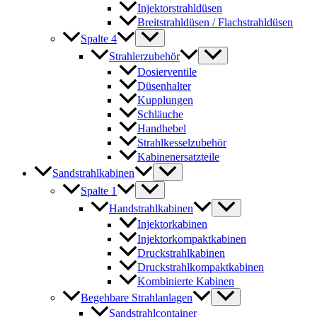
Injektorstrahldüsen
Breitstrahldüsen / Flachstrahldüsen
Spalte 4
Strahlerzubehör
Dosierventile
Düsenhalter
Kupplungen
Schläuche
Handhebel
Strahlkesselzubehör
Kabinenersatzteile
Sandstrahlkabinen
Spalte 1
Handstrahlkabinen
Injektorkabinen
Injektorkompaktkabinen
Druckstrahlkabinen
Druckstrahlkompaktkabinen
Kombinierte Kabinen
Begehbare Strahlanlagen
Sandstrahlcontainer