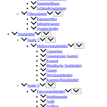
Sandstrahlhaus
Schleuderradanlage
Filteranlagen
Patronenfilter
Industriesauger
Vorabscheider
Strahlmittel
Spalte 5
Mehrwegstrahlmittel
Glasperlen
Glasgranulat (kantig)
Korund
Metallische Strahlmittel
Garnet
Weichstrahlmittel
Kunststoffstrahlmittel
Spalte 6
Einwegstrahlmittel
Strahlgranulat
Asilit
Asilikos