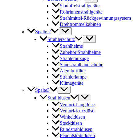
Staubfreistrahlgeräte
Rohrinnenstrahlgeräte
Strahlmittel-Rückgewinnungssystem
Drehtrommelkabinen
Spalte 2
Strahlerschutz
Strahlhelme
Zubehör Strahlhelme
Strahleranzüge
Sandstrahlhandschuhe
Atemluftfilter
Strahlerlampe
Klimageräte
Spalte3
Strahldüsen
Venturi-Langdüse
Venturi-Kurzdüse
Winkeldüsen
Steckdüsen
Rundstrahldüsen
Feuchtstrahldüsen