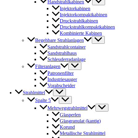
Handstrahlkabinen
Injektorkabinen
Injektorkompaktkabinen
Druckstrahlkabinen
Druckstrahlkompaktkabinen
Kombinierte Kabinen
Begehbare Strahlanlagen
Sandstrahlcontainer
Sandstrahlhaus
Schleuderradanlage
Filteranlagen
Patronenfilter
Industriesauger
Vorabscheider
Strahlmittel
Spalte 5
Mehrwegstrahlmittel
Glasperlen
Glasgranulat (kantig)
Korund
Metallische Strahlmittel