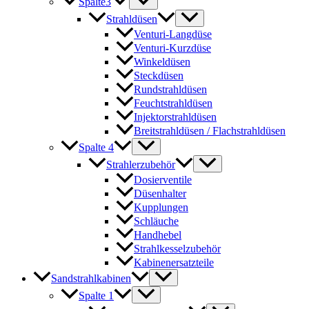
Spalte3
Strahldüsen
Venturi-Langdüse
Venturi-Kurzdüse
Winkeldüsen
Steckdüsen
Rundstrahldüsen
Feuchtstrahldüsen
Injektorstrahldüsen
Breitstrahldüsen / Flachstrahldüsen
Spalte 4
Strahlerzubehör
Dosierventile
Düsenhalter
Kupplungen
Schläuche
Handhebel
Strahlkesselzubehör
Kabinenersatzteile
Sandstrahlkabinen
Spalte 1