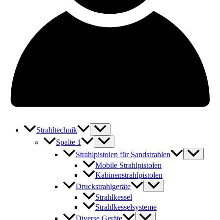
Strahltechnik
Spalte 1
Strahlpistolen für Sandstrahlen
Mobile Strahlpistolen
Kabinenstrahlpistolen
Druckstrahlgeräte
Strahlkessel
Strahlkesselsysteme
Diverse Geräte