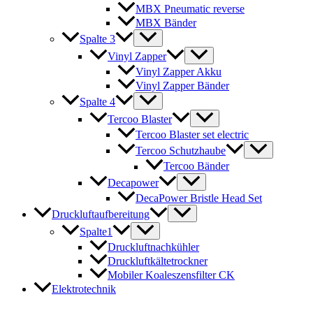
MBX Pneumatic reverse
MBX Bänder
Spalte 3
Vinyl Zapper
Vinyl Zapper Akku
Vinyl Zapper Bänder
Spalte 4
Tercoo Blaster
Tercoo Blaster set electric
Tercoo Schutzhaube
Tercoo Bänder
Decapower
DecaPower Bristle Head Set
Druckluftaufbereitung
Spalte1
Druckluftnachkühler
Druckluftkältetrockner
Mobiler Koaleszensfilter CK
Elektrotechnik