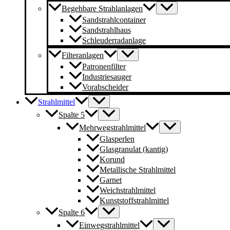
Begehbare Strahlanlagen
Sandstrahlcontainer
Sandstrahlhaus
Schleuderradanlage
Filteranlagen
Patronenfilter
Industriesauger
Vorabscheider
Strahlmittel
Spalte 5
Mehrwegstrahlmittel
Glasperlen
Glasgranulat (kantig)
Korund
Metallische Strahlmittel
Garnet
Weichstrahlmittel
Kunststoffstrahlmittel
Spalte 6
Einwegstrahlmittel