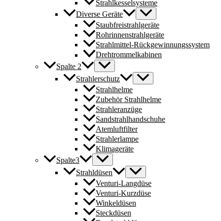
Strahlkesselsysteme
Diverse Geräte
Staubfreistrahlgeräte
Rohrinnenstrahlgeräte
Strahlmittel-Rückgewinnungssystem
Drehtrommelkabinen
Spalte 2
Strahlerschutz
Strahlhelme
Zubehör Strahlhelme
Strahleranzüge
Sandstrahlhandschuhe
Atemluftfilter
Strahlerlampe
Klimageräte
Spalte3
Strahldüsen
Venturi-Langdüse
Venturi-Kurzdüse
Winkeldüsen
Steckdüsen