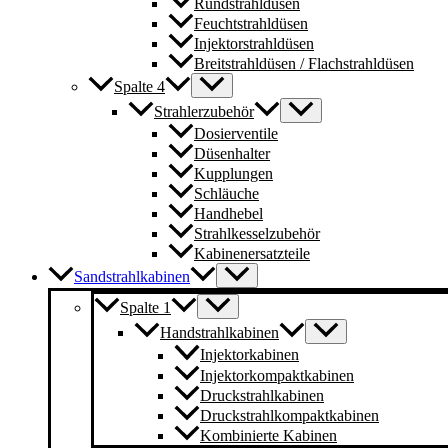
Rundstrahldüsen
Feuchtstrahldüsen
Injektorstrahldüsen
Breitstrahldüsen / Flachstrahldüsen
Spalte 4
Strahlerzubehör
Dosierventile
Düsenhalter
Kupplungen
Schläuche
Handhebel
Strahlkesselzubehör
Kabinenersatzteile
Sandstrahlkabinen
Spalte 1
Handstrahlkabinen
Injektorkabinen
Injektorkompaktkabinen
Druckstrahlkabinen
Druckstrahlkompaktkabinen
Kombinierte Kabinen