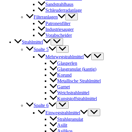
Sandstrahlhaus
Schleuderradanlage
Filteranlagen
Patronenfilter
Industriesauger
Vorabscheider
Strahlmittel
Spalte 5
Mehrwegstrahlmittel
Glasperlen
Glasgranulat (kantig)
Korund
Metallische Strahlmittel
Garnet
Weichstrahlmittel
Kunststoffstrahlmittel
Spalte 6
Einwegstrahlmittel
Strahlgranulat
Asilit
Asilikos