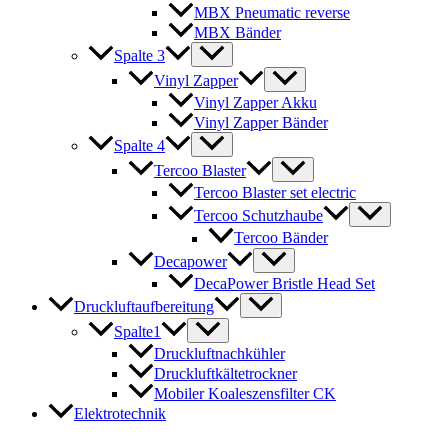
MBX Pneumatic reverse
MBX Bänder
Spalte 3
Vinyl Zapper
Vinyl Zapper Akku
Vinyl Zapper Bänder
Spalte 4
Tercoo Blaster
Tercoo Blaster set electric
Tercoo Schutzhaube
Tercoo Bänder
Decapower
DecaPower Bristle Head Set
Druckluftaufbereitung
Spalte1
Druckluftnachkühler
Druckluftkältetrockner
Mobiler Koaleszensfilter CK
Elektrotechnik