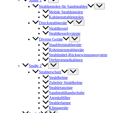
Spalte 1
Strahlpistolen für Sandstrahlen
Mobile Strahlpistolen
Kabinenstrahlpistolen
Druckstrahlgeräte
Strahlkessel
Strahlkesselsysteme
Diverse Geräte
Staubfreistrahlgeräte
Rohrinnenstrahlgeräte
Strahlmittel-Rückgewinnungssystem
Drehtrommelkabinen
Spalte 2
Strahlerschutz
Strahlhelme
Zubehör Strahlhelme
Strahleranzüge
Sandstrahlhandschuhe
Atemluftfilter
Strahlerlampe
Klimageräte