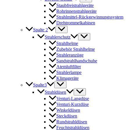
Staubfreistrahlgeräte
Rohrinnenstrahlgeräte
Strahlmittel-Rückgewinnungssystem
Drehtrommelkabinen
Spalte 2
Strahlerschutz
Strahlhelme
Zubehör Strahlhelme
Strahleranzüge
Sandstrahlhandschuhe
Atemluftfilter
Strahlerlampe
Klimageräte
Spalte3
Strahldüsen
Venturi-Langdüse
Venturi-Kurzdüse
Winkeldüsen
Steckdüsen
Rundstrahldüsen
Feuchtstrahldüsen