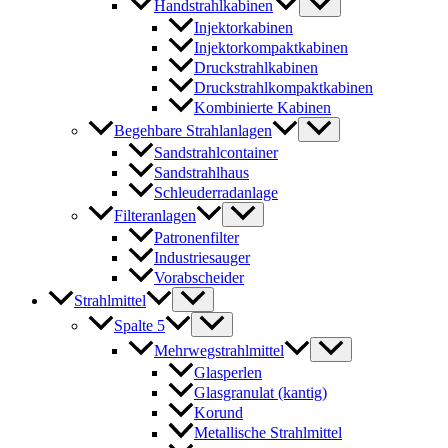
Handstrahlkabinen
Injektorkabinen
Injektorkompaktkabinen
Druckstrahlkabinen
Druckstrahlkompaktkabinen
Kombinierte Kabinen
Begehbare Strahlanlagen
Sandstrahlcontainer
Sandstrahlhaus
Schleuderradanlage
Filteranlagen
Patronenfilter
Industriesauger
Vorabscheider
Strahlmittel
Spalte 5
Mehrwegstrahlmittel
Glasperlen
Glasgranulat (kantig)
Korund
Metallische Strahlmittel