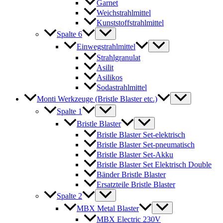
Garnet
Weichstrahlmittel
Kunststoffstrahlmittel
Spalte 6
Einwegstrahlmittel
Strahlgranulat
Asilit
Asilikos
Sodastrahlmittel
Monti Werkzeuge (Bristle Blaster etc.)
Spalte 1
Bristle Blaster
Bristle Blaster Set-elektrisch
Bristle Blaster Set-pneumatisch
Bristle Blaster Set-Akku
Bristle Blaster Set Elektrisch Double
Bänder Bristle Blaster
Ersatzteile Bristle Blaster
Spalte 2
MBX Metal Blaster
MBX Electric 230V