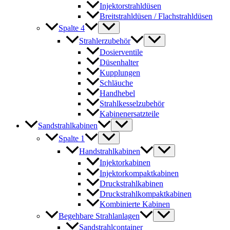
Injektorstrahldüsen
Breitstrahldüsen / Flachstrahldüsen
Spalte 4
Strahlerzubehör
Dosierventile
Düsenhalter
Kupplungen
Schläuche
Handhebel
Strahlkesselzubehör
Kabinenersatzteile
Sandstrahlkabinen
Spalte 1
Handstrahlkabinen
Injektorkabinen
Injektorkompaktkabinen
Druckstrahlkabinen
Druckstrahlkompaktkabinen
Kombinierte Kabinen
Begehbare Strahlanlagen
Sandstrahlcontainer