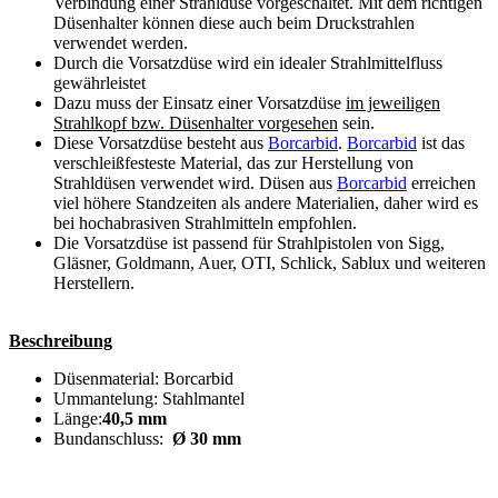
Verbindung einer Strahldüse vorgeschaltet. Mit dem richtigen
Düsenhalter können diese auch beim Druckstrahlen
verwendet werden.
Durch die Vorsatzdüse wird ein idealer Strahlmittelfluss
gewährleistet
Dazu muss der Einsatz einer Vorsatzdüse
im jeweiligen
Strahlkopf bzw. Düsenhalter vorgesehen
sein.
Diese Vorsatzdüse besteht aus
Borcarbid
.
Borcarbid
ist das
verschleißfesteste Material, das zur Herstellung von
Strahldüsen verwendet wird. Düsen aus
Borcarbid
erreichen
viel höhere Standzeiten als andere Materialien, daher wird es
bei hochabrasiven Strahlmitteln empfohlen.
Die Vorsatzdüse ist passend für Strahlpistolen von Sigg,
Gläsner, Goldmann, Auer, OTI, Schlick, Sablux und weiteren
Herstellern.
Beschreibung
Düsenmaterial: Borcarbid
Ummantelung: Stahlmantel
Länge:
40,5 mm
Bundanschluss:
Ø 30 mm