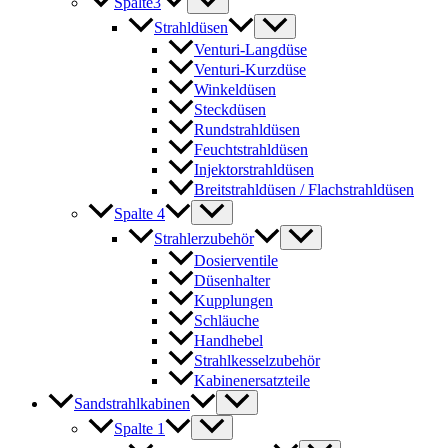
Spalte3
Strahldüsen
Venturi-Langdüse
Venturi-Kurzdüse
Winkeldüsen
Steckdüsen
Rundstrahldüsen
Feuchtstrahldüsen
Injektorstrahldüsen
Breitstrahldüsen / Flachstrahldüsen
Spalte 4
Strahlerzubehör
Dosierventile
Düsenhalter
Kupplungen
Schläuche
Handhebel
Strahlkesselzubehör
Kabinenersatzteile
Sandstrahlkabinen
Spalte 1