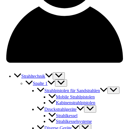
Strahltechnik
Spalte 1
Strahlpistolen für Sandstrahlen
Mobile Strahlpistolen
Kabinenstrahlpistolen
Druckstrahlgeräte
Strahlkessel
Strahlkesselsysteme
Diverse Geräte