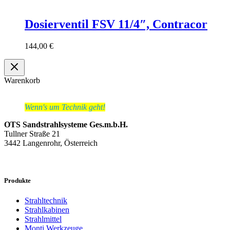
Dosierventil FSV 11/4″, Contracor
144,00
€
Warenkorb
Wenn's um Technik geht!
OTS Sandstrahlsysteme Ges.m.b.H.
Tullner Straße 21
3442 Langenrohr, Österreich
Produkte
Strahltechnik
Strahlkabinen
Strahlmittel
Monti Werkzeuge