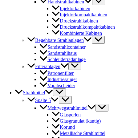
Handstrahlkabinen
Injektorkabinen
Injektorkompaktkabinen
Druckstrahlkabinen
Druckstrahlkompaktkabinen
Kombinierte Kabinen
Begehbare Strahlanlagen
Sandstrahlcontainer
Sandstrahlhaus
Schleuderradanlage
Filteranlagen
Patronenfilter
Industriesauger
Vorabscheider
Strahlmittel
Spalte 5
Mehrwegstrahlmittel
Glasperlen
Glasgranulat (kantig)
Korund
Metallische Strahlmittel