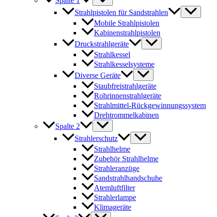
Spalte 1
Strahlpistolen für Sandstrahlen
Mobile Strahlpistolen
Kabinenstrahlpistolen
Druckstrahlgeräte
Strahlkessel
Strahlkesselsysteme
Diverse Geräte
Staubfreistrahlgeräte
Rohrinnenstrahlgeräte
Strahlmittel-Rückgewinnungssystem
Drehtrommelkabinen
Spalte 2
Strahlerschutz
Strahlhelme
Zubehör Strahlhelme
Strahleranzüge
Sandstrahlhandschuhe
Atemluftfilter
Strahlerlampe
Klimageräte