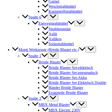
Garnet
Weichstrahlmittel
Kunststoffstrahlmittel
Spalte 6
Einwegstrahlmittel
Strahlgranulat
Asilit
Asilikos
Sodastrahlmittel
Monti Werkzeuge (Bristle Blaster etc.)
Spalte 1
Bristle Blaster
Bristle Blaster Set-elektrisch
Bristle Blaster Set-pneumatisch
Bristle Blaster Set-Akku
Bristle Blaster Set Elektrisch Double
Bänder Bristle Blaster
Ersatzteile Bristle Blaster
Spalte 2
MBX Metal Blaster
MBX Electric 230V