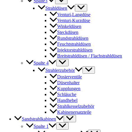
Spalte3
Strahldüsen
Venturi-Langdüse
Venturi-Kurzdüse
Winkeldüsen
Steckdüsen
Rundstrahldüsen
Feuchtstrahldüsen
Injektorstrahldüsen
Breitstrahldüsen / Flachstrahldüsen
Spalte 4
Strahlerzubehör
Dosierventile
Düsenhalter
Kupplungen
Schläuche
Handhebel
Strahlkesselzubehör
Kabinenersatzteile
Sandstrahlkabinen
Spalte 1