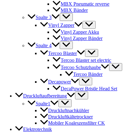
MBX Pneumatic reverse
MBX Bänder
Spalte 3
Vinyl Zapper
Vinyl Zapper Akku
Vinyl Zapper Bänder
Spalte 4
Tercoo Blaster
Tercoo Blaster set electric
Tercoo Schutzhaube
Tercoo Bänder
Decapower
DecaPower Bristle Head Set
Druckluftaufbereitung
Spalte1
Druckluftnachkühler
Druckluftkältetrockner
Mobiler Koaleszensfilter CK
Elektrotechnik