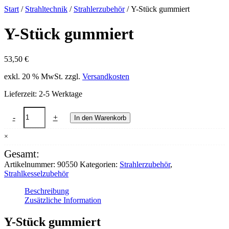
Start
/
Strahltechnik
/
Strahlerzubehör
/ Y-Stück gummiert
Y-Stück gummiert
53,50
€
exkl. 20 % MwSt.
zzgl.
Versandkosten
Lieferzeit:
2-5 Werktage
Y-
-
+
In den Warenkorb
Stück
gummiert
×
Menge
Gesamt:
Artikelnummer:
90550
Kategorien:
Strahlerzubehör
,
Strahlkesselzubehör
Beschreibung
Zusätzliche Information
Y-Stück gummiert