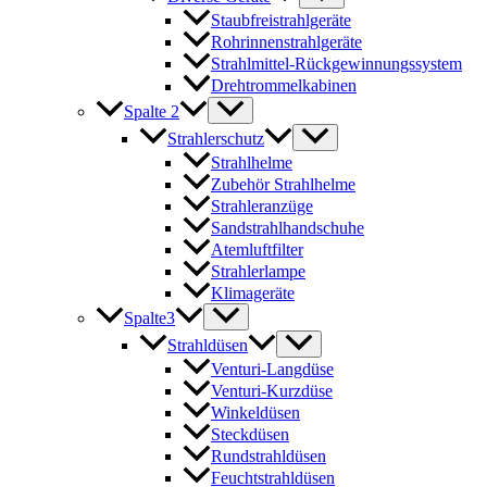
Staubfreistrahlgeräte
Rohrinnenstrahlgeräte
Strahlmittel-Rückgewinnungssystem
Drehtrommelkabinen
Spalte 2
Strahlerschutz
Strahlhelme
Zubehör Strahlhelme
Strahleranzüge
Sandstrahlhandschuhe
Atemluftfilter
Strahlerlampe
Klimageräte
Spalte3
Strahldüsen
Venturi-Langdüse
Venturi-Kurzdüse
Winkeldüsen
Steckdüsen
Rundstrahldüsen
Feuchtstrahldüsen