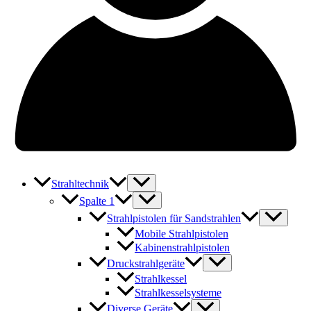
Strahltechnik
Spalte 1
Strahlpistolen für Sandstrahlen
Mobile Strahlpistolen
Kabinenstrahlpistolen
Druckstrahlgeräte
Strahlkessel
Strahlkesselsysteme
Diverse Geräte