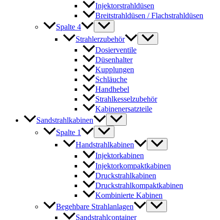
Injektorstrahldüsen
Breitstrahldüsen / Flachstrahldüsen
Spalte 4
Strahlerzubehör
Dosierventile
Düsenhalter
Kupplungen
Schläuche
Handhebel
Strahlkesselzubehör
Kabinenersatzteile
Sandstrahlkabinen
Spalte 1
Handstrahlkabinen
Injektorkabinen
Injektorkompaktkabinen
Druckstrahlkabinen
Druckstrahlkompaktkabinen
Kombinierte Kabinen
Begehbare Strahlanlagen
Sandstrahlcontainer