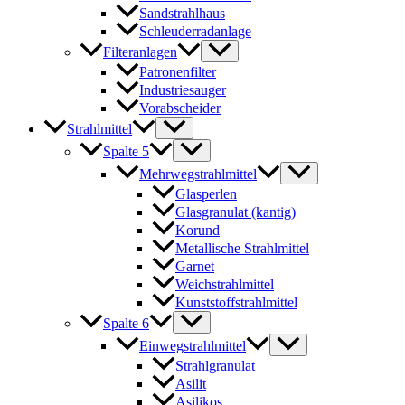
Sandstrahlhaus
Schleuderradanlage
Filteranlagen
Patronenfilter
Industriesauger
Vorabscheider
Strahlmittel
Spalte 5
Mehrwegstrahlmittel
Glasperlen
Glasgranulat (kantig)
Korund
Metallische Strahlmittel
Garnet
Weichstrahlmittel
Kunststoffstrahlmittel
Spalte 6
Einwegstrahlmittel
Strahlgranulat
Asilit
Asilikos