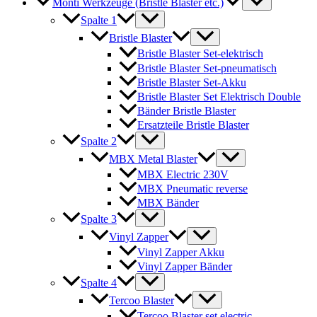
Monti Werkzeuge (Bristle Blaster etc.)
Spalte 1
Bristle Blaster
Bristle Blaster Set-elektrisch
Bristle Blaster Set-pneumatisch
Bristle Blaster Set-Akku
Bristle Blaster Set Elektrisch Double
Bänder Bristle Blaster
Ersatzteile Bristle Blaster
Spalte 2
MBX Metal Blaster
MBX Electric 230V
MBX Pneumatic reverse
MBX Bänder
Spalte 3
Vinyl Zapper
Vinyl Zapper Akku
Vinyl Zapper Bänder
Spalte 4
Tercoo Blaster
Tercoo Blaster set electric