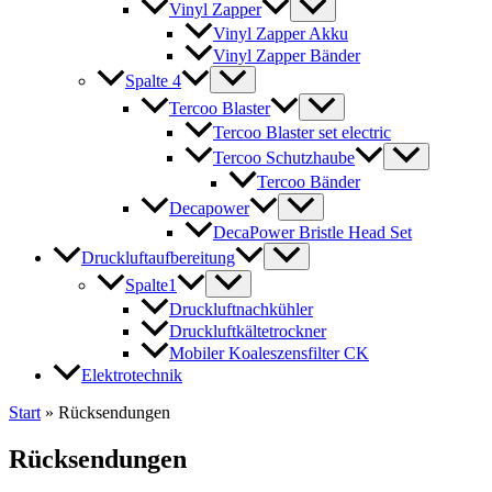
Vinyl Zapper
Vinyl Zapper Akku
Vinyl Zapper Bänder
Spalte 4
Tercoo Blaster
Tercoo Blaster set electric
Tercoo Schutzhaube
Tercoo Bänder
Decapower
DecaPower Bristle Head Set
Druckluftaufbereitung
Spalte1
Druckluftnachkühler
Druckluftkältetrockner
Mobiler Koaleszensfilter CK
Elektrotechnik
Start
»
Rücksendungen
Rücksendungen