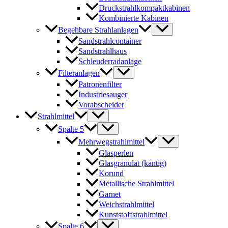
Druckstrahlkompaktkabinen
Kombinierte Kabinen
Begehbare Strahlanlagen
Sandstrahlcontainer
Sandstrahlhaus
Schleuderradanlage
Filteranlagen
Patronenfilter
Industriesauger
Vorabscheider
Strahlmittel
Spalte 5
Mehrwegstrahlmittel
Glasperlen
Glasgranulat (kantig)
Korund
Metallische Strahlmittel
Garnet
Weichstrahlmittel
Kunststoffstrahlmittel
Spalte 6