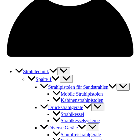
Strahltechnik
Spalte 1
Strahlpistolen für Sandstrahlen
Mobile Strahlpistolen
Kabinenstrahlpistolen
Druckstrahlgeräte
Strahlkessel
Strahlkesselsysteme
Diverse Geräte
Staubfreistrahlgeräte