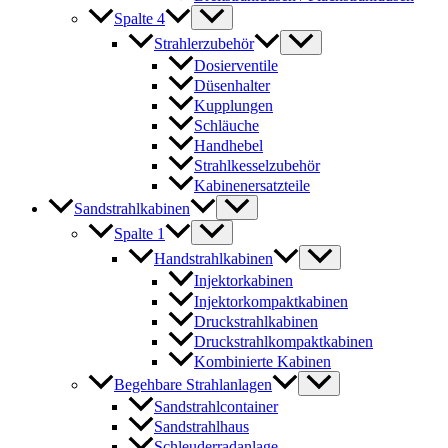
Spalte 4
Strahlerzubehör
Dosierventile
Düsenhalter
Kupplungen
Schläuche
Handhebel
Strahlkesselzubehör
Kabinenersatzteile
Sandstrahlkabinen
Spalte 1
Handstrahlkabinen
Injektorkabinen
Injektorkompaktkabinen
Druckstrahlkabinen
Druckstrahlkompaktkabinen
Kombinierte Kabinen
Begehbare Strahlanlagen
Sandstrahlcontainer
Sandstrahlhaus
Schleuderradanlage