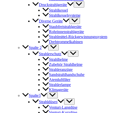
Druckstrahlgeräte
Strahlkessel
Strahlkesselsysteme
Diverse Geräte
Staubfreistrahlgeräte
Rohrinnenstrahlgeräte
Strahlmittel-Rückgewinnungssystem
Drehtrommelkabinen
Spalte 2
Strahlerschutz
Strahlhelme
Zubehör Strahlhelme
Strahleranzüge
Sandstrahlhandschuhe
Atemluftfilter
Strahlerlampe
Klimageräte
Spalte3
Strahldüsen
Venturi-Langdüse
Venturi-Kurzdüse