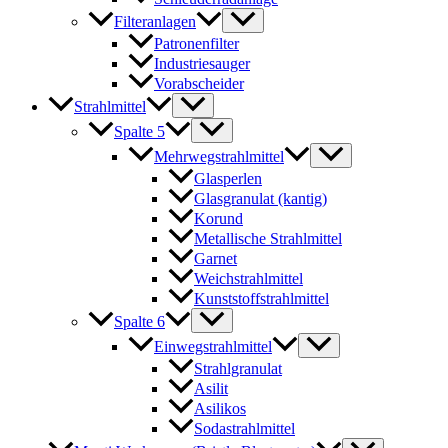
Filteranlagen
Patronenfilter
Industriesauger
Vorabscheider
Strahlmittel
Spalte 5
Mehrwegstrahlmittel
Glasperlen
Glasgranulat (kantig)
Korund
Metallische Strahlmittel
Garnet
Weichstrahlmittel
Kunststoffstrahlmittel
Spalte 6
Einwegstrahlmittel
Strahlgranulat
Asilit
Asilikos
Sodastrahlmittel