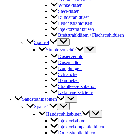
Winkeldüsen
Steckdüsen
Rundstrahldüsen
Feuchtstrahldüsen
Injektorstrahldüsen
Breitstrahldüsen / Flachstrahldüsen
Spalte 4
Strahlerzubehör
Dosierventile
Düsenhalter
Kupplungen
Schläuche
Handhebel
Strahlkesselzubehör
Kabinenersatzteile
Sandstrahlkabinen
Spalte 1
Handstrahlkabinen
Injektorkabinen
Injektorkompaktkabinen
Druckstrahlkabinen