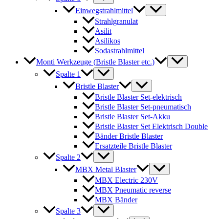
Einwegstrahlmittel
Strahlgranulat
Asilit
Asilikos
Sodastrahlmittel
Monti Werkzeuge (Bristle Blaster etc.)
Spalte 1
Bristle Blaster
Bristle Blaster Set-elektrisch
Bristle Blaster Set-pneumatisch
Bristle Blaster Set-Akku
Bristle Blaster Set Elektrisch Double
Bänder Bristle Blaster
Ersatzteile Bristle Blaster
Spalte 2
MBX Metal Blaster
MBX Electric 230V
MBX Pneumatic reverse
MBX Bänder
Spalte 3