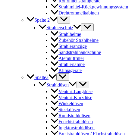
Rohrinnenstrahlgeräte
Strahlmittel-Rückgewinnungssystem
Drehtrommelkabinen
Spalte 2
Strahlerschutz
Strahlhelme
Zubehör Strahlhelme
Strahleranzüge
Sandstrahlhandschuhe
Atemluftfilter
Strahlerlampe
Klimageräte
Spalte3
Strahldüsen
Venturi-Langdüse
Venturi-Kurzdüse
Winkeldüsen
Steckdüsen
Rundstrahldüsen
Feuchtstrahldüsen
Injektorstrahldüsen
Breitstrahldüsen / Flachstrahldüsen