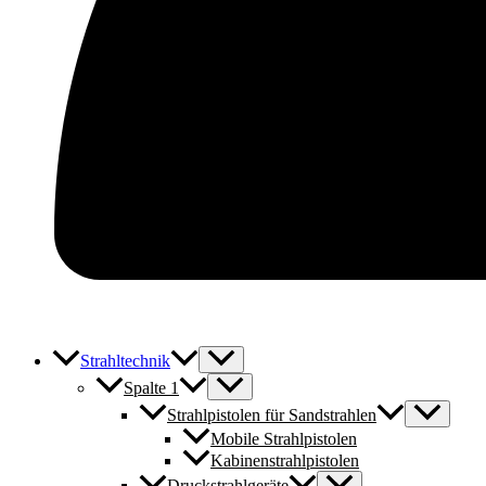
Strahltechnik
Spalte 1
Strahlpistolen für Sandstrahlen
Mobile Strahlpistolen
Kabinenstrahlpistolen
Druckstrahlgeräte