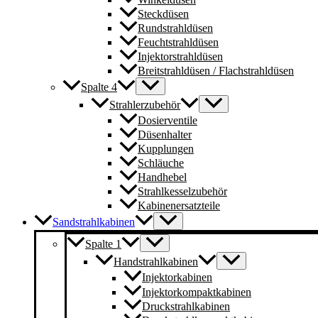
Steckdüsen
Rundstrahldüsen
Feuchtstrahldüsen
Injektorstrahldüsen
Breitstrahldüsen / Flachstrahldüsen
Spalte 4
Strahlerzubehör
Dosierventile
Düsenhalter
Kupplungen
Schläuche
Handhebel
Strahlkesselzubehör
Kabinenersatzteile
Sandstrahlkabinen
Spalte 1
Handstrahlkabinen
Injektorkabinen
Injektorkompaktkabinen
Druckstrahlkabinen