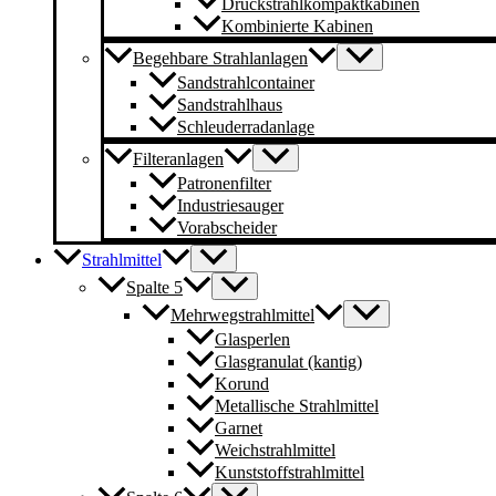
Druckstrahlkompaktkabinen
Kombinierte Kabinen
Begehbare Strahlanlagen
Sandstrahlcontainer
Sandstrahlhaus
Schleuderradanlage
Filteranlagen
Patronenfilter
Industriesauger
Vorabscheider
Strahlmittel
Spalte 5
Mehrwegstrahlmittel
Glasperlen
Glasgranulat (kantig)
Korund
Metallische Strahlmittel
Garnet
Weichstrahlmittel
Kunststoffstrahlmittel