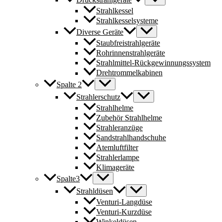
Strahlkessel
Strahlkesselsysteme
Diverse Geräte
Staubfreistrahlgeräte
Rohrinnenstrahlgeräte
Strahlmittel-Rückgewinnungssystem
Drehtrommelkabinen
Spalte 2
Strahlerschutz
Strahlhelme
Zubehör Strahlhelme
Strahleranzüge
Sandstrahlhandschuhe
Atemluftfilter
Strahlerlampe
Klimageräte
Spalte3
Strahldüsen
Venturi-Langdüse
Venturi-Kurzdüse
Winkeldüsen