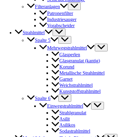
Filteranlagen
Patronenfilter
Industriesauger
Vorabscheider
Strahlmittel
Spalte 5
Mehrwegstrahlmittel
Glasperlen
Glasgranulat (kantig)
Korund
Metallische Strahlmittel
Garnet
Weichstrahlmittel
Kunststoffstrahlmittel
Spalte 6
Einwegstrahlmittel
Strahlgranulat
Asilit
Asilikos
Sodastrahlmittel