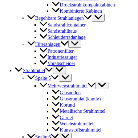
Druckstrahlkompaktkabinen
Kombinierte Kabinen
Begehbare Strahlanlagen
Sandstrahlcontainer
Sandstrahlhaus
Schleuderradanlage
Filteranlagen
Patronenfilter
Industriesauger
Vorabscheider
Strahlmittel
Spalte 5
Mehrwegstrahlmittel
Glasperlen
Glasgranulat (kantig)
Korund
Metallische Strahlmittel
Garnet
Weichstrahlmittel
Kunststoffstrahlmittel
Spalte 6