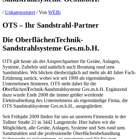
/
Unkategorisiert
/ Von
WEBi
OTS – Ihr Sandstrahl-Partner
Die OberflächenTechnik-
Sandstrahlsysteme Ges.m.b.H.
OTS gilt heute als der Ansprechpartner für Geräte, Anlagen,
Systeme, Zubehör und natürlich auch Beratung rund ums
Sandstrahlen. Wir blicken diesbezüglich auf mehr als 40 Jahre Fach-
Erfahrung zurück, wobei wir seit 1999 als eigenständiges
Unternehmen firmieren. OTS steht dabei für die
O
berflächen
T
echnik-
S
andstrahlsysteme Ges.m.b.H. Ergänzend
dazu wurde Ende 2008 die immer größer werdende
Elektroabteilung des Unternehmens als eigenständige Firma, die
OTS Sandstrahlsysteme Ges.m.b.H., ausgegliedert.
Seit Frühjahr 2009 finden Sie uns an unserem Firmensitz in der
Tullner Straße 21 in 3442 Langenrohr. Hier haben wir die
Möglichkeit, alle Geräte, Anlagen, Systeme und Sets rund ums
Sandstrahlen und die professionelle Oberflächenbehandlung
fachgerecht zu präsentieren, zu reparieren und für Sie zum