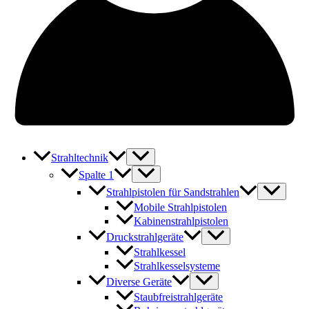
Strahltechnik
Spalte 1
Strahlpistolen für Sandstrahlen
Mobile Strahlpistolen
Kabinenstrahlpistolen
Druckstrahlgeräte
Strahlkessel
Strahlkesselsysteme
Diverse Geräte
Staubfreistrahlgeräte