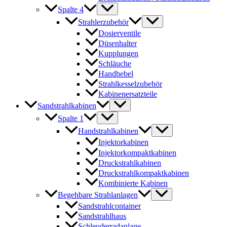
Spalte 4
Strahlerzubehör
Dosierventile
Düsenhalter
Kupplungen
Schläuche
Handhebel
Strahlkesselzubehör
Kabinenersatzteile
Sandstrahlkabinen
Spalte 1
Handstrahlkabinen
Injektorkabinen
Injektorkompaktkabinen
Druckstrahlkabinen
Druckstrahlkompaktkabinen
Kombinierte Kabinen
Begehbare Strahlanlagen
Sandstrahlcontainer
Sandstrahlhaus
Schleuderradanlage