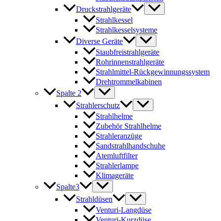
Druckstrahlgeräte
Strahlkessel
Strahlkesselsysteme
Diverse Geräte
Staubfreistrahlgeräte
Rohrinnenstrahlgeräte
Strahlmittel-Rückgewinnungssystem
Drehtrommelkabinen
Spalte 2
Strahlerschutz
Strahlhelme
Zubehör Strahlhelme
Strahleranzüge
Sandstrahlhandschuhe
Atemluftfilter
Strahlerlampe
Klimageräte
Spalte3
Strahldüsen
Venturi-Langdüse
Venturi-Kurzdüse