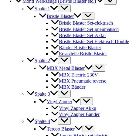
Monti Werkzeuge (Bristle Blaster etc.)
Spalte 1
Bristle Blaster
Bristle Blaster Set-elektrisch
Bristle Blaster Set-pneumatisch
Bristle Blaster Set-Akku
Bristle Blaster Set Elektrisch Double
Bänder Bristle Blaster
Ersatzteile Bristle Blaster
Spalte 2
MBX Metal Blaster
MBX Electric 230V
MBX Pneumatic reverse
MBX Bänder
Spalte 3
Vinyl Zapper
Vinyl Zapper Akku
Vinyl Zapper Bänder
Spalte 4
Tercoo Blaster
Tercoo Blaster set electric