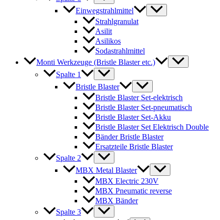
Einwegstrahlmittel
Strahlgranulat
Asilit
Asilikos
Sodastrahlmittel
Monti Werkzeuge (Bristle Blaster etc.)
Spalte 1
Bristle Blaster
Bristle Blaster Set-elektrisch
Bristle Blaster Set-pneumatisch
Bristle Blaster Set-Akku
Bristle Blaster Set Elektrisch Double
Bänder Bristle Blaster
Ersatzteile Bristle Blaster
Spalte 2
MBX Metal Blaster
MBX Electric 230V
MBX Pneumatic reverse
MBX Bänder
Spalte 3