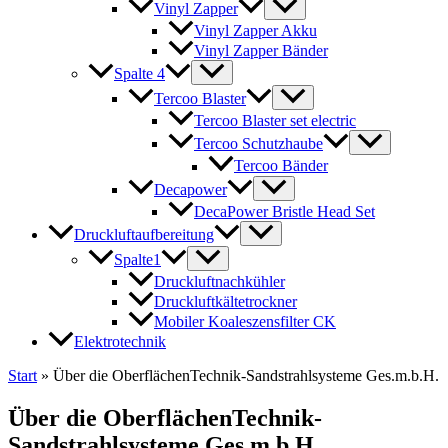
Vinyl Zapper
Vinyl Zapper Akku
Vinyl Zapper Bänder
Spalte 4
Tercoo Blaster
Tercoo Blaster set electric
Tercoo Schutzhaube
Tercoo Bänder
Decapower
DecaPower Bristle Head Set
Druckluftaufbereitung
Spalte1
Druckluftnachkühler
Druckluftkältetrockner
Mobiler Koaleszensfilter CK
Elektrotechnik
Start
»
Über die OberflächenTechnik-Sandstrahlsysteme Ges.m.b.H.
Über die OberflächenTechnik-
Sandstrahlsysteme Ges.m.b.H.