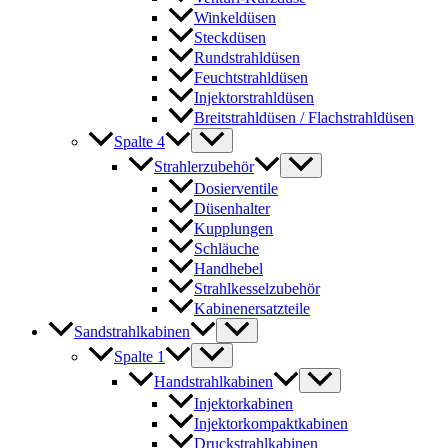
Winkeldüsen
Steckdüsen
Rundstrahldüsen
Feuchtstrahldüsen
Injektorstrahldüsen
Breitstrahldüsen / Flachstrahldüsen
Spalte 4
Strahlerzubehör
Dosierventile
Düsenhalter
Kupplungen
Schläuche
Handhebel
Strahlkesselzubehör
Kabinenersatzteile
Sandstrahlkabinen
Spalte 1
Handstrahlkabinen
Injektorkabinen
Injektorkompaktkabinen
Druckstrahlkabinen