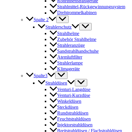
Rohrinnenstrahlgeräte
Strahlmittel-Rückgewinnungssystem
Drehtrommelkabinen
Spalte 2
Strahlerschutz
Strahlhelme
Zubehör Strahlhelme
Strahleranzüge
Sandstrahlhandschuhe
Atemluftfilter
Strahlerlampe
Klimageräte
Spalte3
Strahldüsen
Venturi-Langdüse
Venturi-Kurzdüse
Winkeldüsen
Steckdüsen
Rundstrahldüsen
Feuchtstrahldüsen
Injektorstrahldüsen
Breitstrahldüsen / Flachstrahldüsen