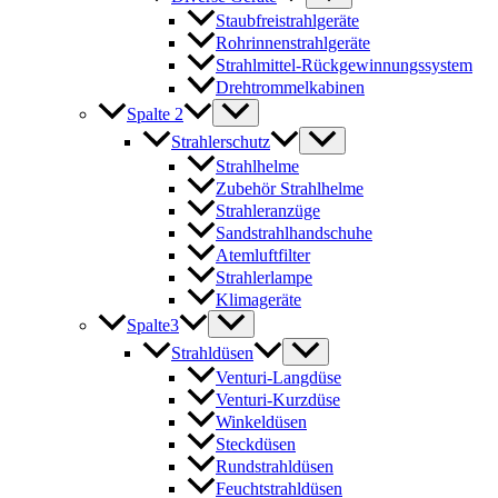
Staubfreistrahlgeräte
Rohrinnenstrahlgeräte
Strahlmittel-Rückgewinnungssystem
Drehtrommelkabinen
Spalte 2
Strahlerschutz
Strahlhelme
Zubehör Strahlhelme
Strahleranzüge
Sandstrahlhandschuhe
Atemluftfilter
Strahlerlampe
Klimageräte
Spalte3
Strahldüsen
Venturi-Langdüse
Venturi-Kurzdüse
Winkeldüsen
Steckdüsen
Rundstrahldüsen
Feuchtstrahldüsen