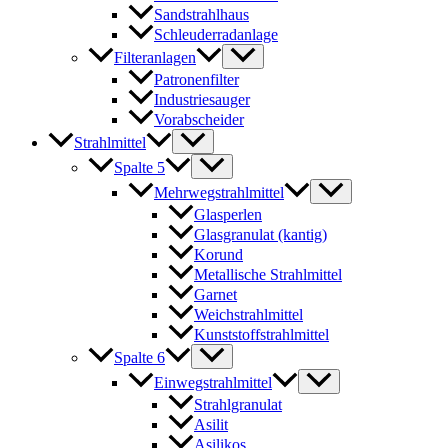
Sandstrahlhaus
Schleuderradanlage
Filteranlagen
Patronenfilter
Industriesauger
Vorabscheider
Strahlmittel
Spalte 5
Mehrwegstrahlmittel
Glasperlen
Glasgranulat (kantig)
Korund
Metallische Strahlmittel
Garnet
Weichstrahlmittel
Kunststoffstrahlmittel
Spalte 6
Einwegstrahlmittel
Strahlgranulat
Asilit
Asilikos