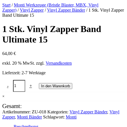
Start
/
Monti Werkzeuge (Bristle Blaster, MBX, Vinyl
Zapper)
/
Vinyl Zapper
/
Vinyl Zapper Bänder
/ 1 Stk. Vinyl Zapper
Band Ultimate 15
1 Stk. Vinyl Zapper Band
Ultimate 15
64,00
€
exkl. 20 % MwSt.
zzgl.
Versandkosten
Lieferzeit:
2-7 Werktage
1
-
+
In den Warenkorb
Stk.
Vinyl
×
Zapper
Band
Gesamt:
Ultimate
Artikelnummer:
ZU-018
Kategorien:
Vinyl Zapper Bänder
,
Vinyl
15
Zapper
,
Monti Bänder
Schlagwort:
Monti
Menge
Beschreibung