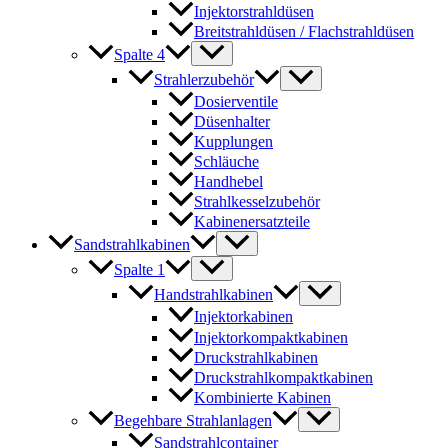
Injektorstrahldüsen
Breitstrahldüsen / Flachstrahldüsen
Spalte 4
Strahlerzubehör
Dosierventile
Düsenhalter
Kupplungen
Schläuche
Handhebel
Strahlkesselzubehör
Kabinenersatzteile
Sandstrahlkabinen
Spalte 1
Handstrahlkabinen
Injektorkabinen
Injektorkompaktkabinen
Druckstrahlkabinen
Druckstrahlkompaktkabinen
Kombinierte Kabinen
Begehbare Strahlanlagen
Sandstrahlcontainer