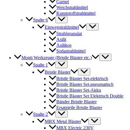
Garnet
Weichstrahlmittel
Kunststoffstrahlmittel
Spalte 6
Einwegstrahlmittel
Strahlgranulat
Asilit
Asilikos
Sodastrahlmittel
Monti Werkzeuge (Bristle Blaster etc.)
Spalte 1
Bristle Blaster
Bristle Blaster Set-elektrisch
Bristle Blaster Set-pneumatisch
Bristle Blaster Set-Akku
Bristle Blaster Set Elektrisch Double
Bänder Bristle Blaster
Ersatzteile Bristle Blaster
Spalte 2
MBX Metal Blaster
MBX Electric 230V