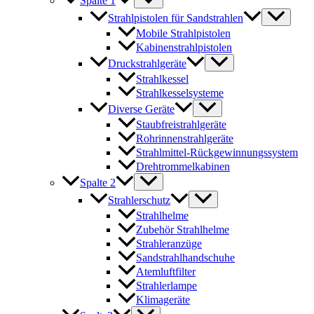
Spalte 1
Strahlpistolen für Sandstrahlen
Mobile Strahlpistolen
Kabinenstrahlpistolen
Druckstrahlgeräte
Strahlkessel
Strahlkesselsysteme
Diverse Geräte
Staubfreistrahlgeräte
Rohrinnenstrahlgeräte
Strahlmittel-Rückgewinnungssystem
Drehtrommelkabinen
Spalte 2
Strahlerschutz
Strahlhelme
Zubehör Strahlhelme
Strahleranzüge
Sandstrahlhandschuhe
Atemluftfilter
Strahlerlampe
Klimageräte