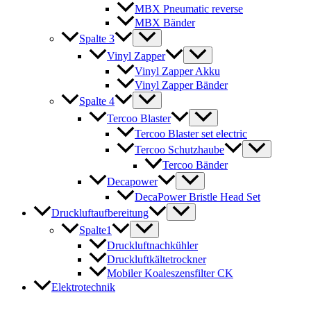
MBX Pneumatic reverse
MBX Bänder
Spalte 3
Vinyl Zapper
Vinyl Zapper Akku
Vinyl Zapper Bänder
Spalte 4
Tercoo Blaster
Tercoo Blaster set electric
Tercoo Schutzhaube
Tercoo Bänder
Decapower
DecaPower Bristle Head Set
Druckluftaufbereitung
Spalte1
Druckluftnachkühler
Druckluftkältetrockner
Mobiler Koaleszensfilter CK
Elektrotechnik