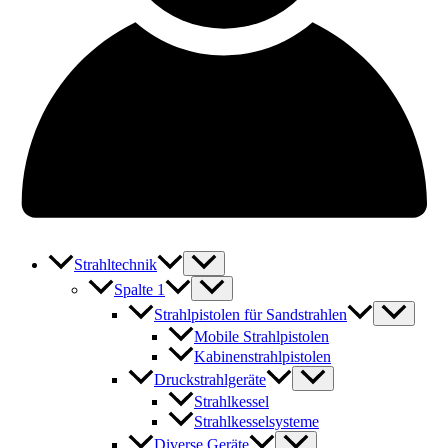
Strahltechnik
Spalte 1
Strahlpistolen für Sandstrahlen
Mobile Strahlpistolen
Kabinenstrahlpistolen
Druckstrahlgeräte
Strahlkessel
Strahlkesselsysteme
Diverse Geräte