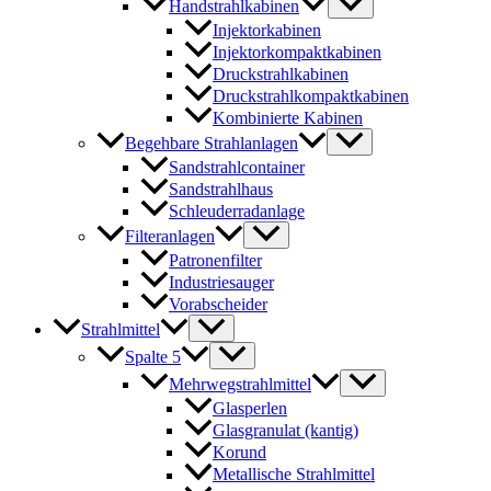
Handstrahlkabinen
Injektorkabinen
Injektorkompaktkabinen
Druckstrahlkabinen
Druckstrahlkompaktkabinen
Kombinierte Kabinen
Begehbare Strahlanlagen
Sandstrahlcontainer
Sandstrahlhaus
Schleuderradanlage
Filteranlagen
Patronenfilter
Industriesauger
Vorabscheider
Strahlmittel
Spalte 5
Mehrwegstrahlmittel
Glasperlen
Glasgranulat (kantig)
Korund
Metallische Strahlmittel