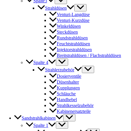
Spalte3
Strahldüsen
Venturi-Langdüse
Venturi-Kurzdüse
Winkeldüsen
Steckdüsen
Rundstrahldüsen
Feuchtstrahldüsen
Injektorstrahldüsen
Breitstrahldüsen / Flachstrahldüsen
Spalte 4
Strahlerzubehör
Dosierventile
Düsenhalter
Kupplungen
Schläuche
Handhebel
Strahlkesselzubehör
Kabinenersatzteile
Sandstrahlkabinen
Spalte 1