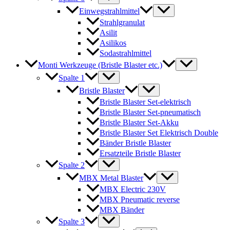
Einwegstrahlmittel
Strahlgranulat
Asilit
Asilikos
Sodastrahlmittel
Monti Werkzeuge (Bristle Blaster etc.)
Spalte 1
Bristle Blaster
Bristle Blaster Set-elektrisch
Bristle Blaster Set-pneumatisch
Bristle Blaster Set-Akku
Bristle Blaster Set Elektrisch Double
Bänder Bristle Blaster
Ersatzteile Bristle Blaster
Spalte 2
MBX Metal Blaster
MBX Electric 230V
MBX Pneumatic reverse
MBX Bänder
Spalte 3