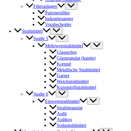
Filteranlagen
Patronenfilter
Industriesauger
Vorabscheider
Strahlmittel
Spalte 5
Mehrwegstrahlmittel
Glasperlen
Glasgranulat (kantig)
Korund
Metallische Strahlmittel
Garnet
Weichstrahlmittel
Kunststoffstrahlmittel
Spalte 6
Einwegstrahlmittel
Strahlgranulat
Asilit
Asilikos
Sodastrahlmittel