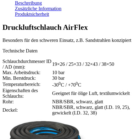
Beschreibung
Zusätzliche Information
Produktsicherheit
Druckluftschlauch AirFlex
Besonders für den schweren Einsatz, z.B. Sandstrahlen konzipiert
Technische Daten
Schlauchdurchmesser ID
19×26 / 25×33 / 32×43 / 38×50
/ AD (mm):
Max. Arbeitsdruck:
10 bar
Min. Berstdruck:
30 bar
0
0
Temperaturbereich:
-30
C / +70
C
Eigenschaften des
Geeignet für ölige Luft, textilumwickelt
Schlauchs:
Rohr:
NBR/SBR, schwarz, glatt
NBR/SBR, schwarz, glatt (I.D. 19, 25),
Deckel:
gewickelt (I.D. 32, 38)