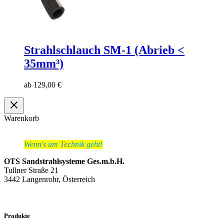
Strahlschlauch SM-1 (Abrieb <
35mm³)
ab
129,00
€
Warenkorb
Wenn's um Technik geht!
OTS Sandstrahlsysteme Ges.m.b.H.
Tullner Straße 21
3442 Langenrohr, Österreich
Produkte