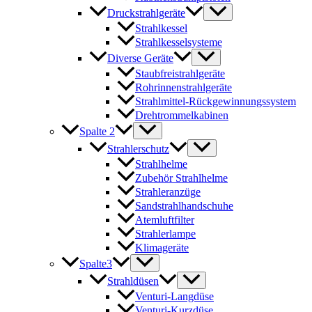
Druckstrahlgeräte
Strahlkessel
Strahlkesselsysteme
Diverse Geräte
Staubfreistrahlgeräte
Rohrinnenstrahlgeräte
Strahlmittel-Rückgewinnungssystem
Drehtrommelkabinen
Spalte 2
Strahlerschutz
Strahlhelme
Zubehör Strahlhelme
Strahleranzüge
Sandstrahlhandschuhe
Atemluftfilter
Strahlerlampe
Klimageräte
Spalte3
Strahldüsen
Venturi-Langdüse
Venturi-Kurzdüse