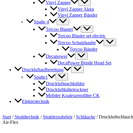
Vinyl Zapper
Vinyl Zapper Akku
Vinyl Zapper Bänder
Spalte 4
Tercoo Blaster
Tercoo Blaster set electric
Tercoo Schutzhaube
Tercoo Bänder
Decapower
DecaPower Bristle Head Set
Druckluftaufbereitung
Spalte1
Druckluftnachkühler
Druckluftkältetrockner
Mobiler Koaleszensfilter CK
Elektrotechnik
Start
/
Strahltechnik
/
Strahlerzubehör
/
Schläuche
/ Druckluftschlauc
Air-Flex