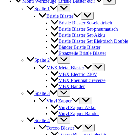
Monti Werkzeuge (Bristle Blaster etc.)
Spalte 1
Bristle Blaster
Bristle Blaster Set-elektrisch
Bristle Blaster Set-pneumatisch
Bristle Blaster Set-Akku
Bristle Blaster Set Elektrisch Double
Bänder Bristle Blaster
Ersatzteile Bristle Blaster
Spalte 2
MBX Metal Blaster
MBX Electric 230V
MBX Pneumatic reverse
MBX Bänder
Spalte 3
Vinyl Zapper
Vinyl Zapper Akku
Vinyl Zapper Bänder
Spalte 4
Tercoo Blaster
Tercoo Blaster set electric