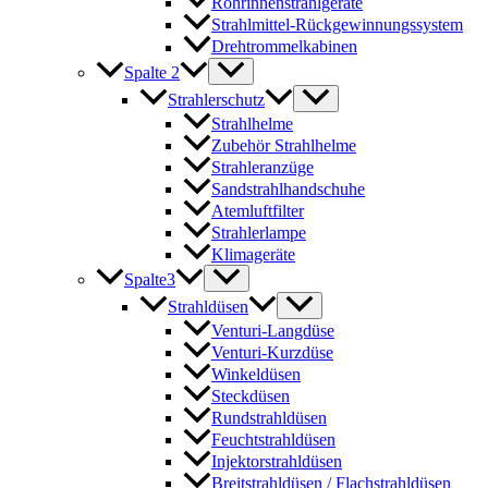
Rohrinnenstrahlgeräte
Strahlmittel-Rückgewinnungssystem
Drehtrommelkabinen
Spalte 2
Strahlerschutz
Strahlhelme
Zubehör Strahlhelme
Strahleranzüge
Sandstrahlhandschuhe
Atemluftfilter
Strahlerlampe
Klimageräte
Spalte3
Strahldüsen
Venturi-Langdüse
Venturi-Kurzdüse
Winkeldüsen
Steckdüsen
Rundstrahldüsen
Feuchtstrahldüsen
Injektorstrahldüsen
Breitstrahldüsen / Flachstrahldüsen