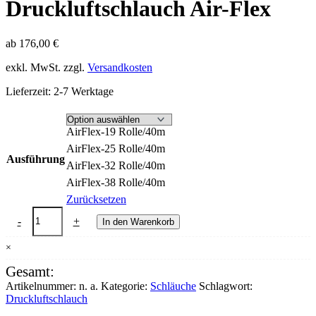
Druckluftschlauch Air-Flex
ab
176,00
€
exkl. MwSt.
zzgl.
Versandkosten
Lieferzeit:
2-7 Werktage
AirFlex-19 Rolle/40m
AirFlex-25 Rolle/40m
Ausführung
AirFlex-32 Rolle/40m
AirFlex-38 Rolle/40m
Zurücksetzen
Druckluftschlauch
-
+
In den Warenkorb
Air-
Flex
×
Menge
Gesamt:
Artikelnummer:
n. a.
Kategorie:
Schläuche
Schlagwort:
Druckluftschlauch