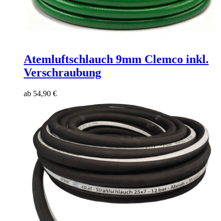
Atemluftschlauch 9mm Clemco inkl.
Verschraubung
ab
54,90
€