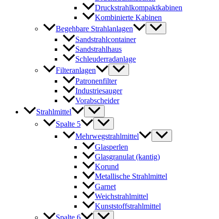
Druckstrahlkompaktkabinen
Kombinierte Kabinen
Begehbare Strahlanlagen
Sandstrahlcontainer
Sandstrahlhaus
Schleuderradanlage
Filteranlagen
Patronenfilter
Industriesauger
Vorabscheider
Strahlmittel
Spalte 5
Mehrwegstrahlmittel
Glasperlen
Glasgranulat (kantig)
Korund
Metallische Strahlmittel
Garnet
Weichstrahlmittel
Kunststoffstrahlmittel
Spalte 6