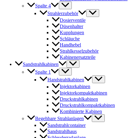
Spalte 4
Strahlerzubehör
Dosierventile
Düsenhalter
Kupplungen
Schläuche
Handhebel
Strahlkesselzubehör
Kabinenersatzteile
Sandstrahlkabinen
Spalte 1
Handstrahlkabinen
Injektorkabinen
Injektorkompaktkabinen
Druckstrahlkabinen
Druckstrahlkompaktkabinen
Kombinierte Kabinen
Begehbare Strahlanlagen
Sandstrahlcontainer
Sandstrahlhaus
Schleuderradanlage