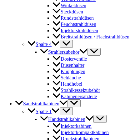
Winkeldüsen
Steckdüsen
Rundstrahldüsen
Feuchtstrahldüsen
Injektorstrahldüsen
Breitstrahldüsen / Flachstrahldüsen
Spalte 4
Strahlerzubehör
Dosierventile
Düsenhalter
Kupplungen
Schläuche
Handhebel
Strahlkesselzubehör
Kabinenersatzteile
Sandstrahlkabinen
Spalte 1
Handstrahlkabinen
Injektorkabinen
Injektorkompaktkabinen
Druckstrahlkabinen