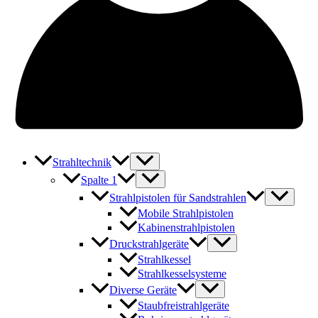
Strahltechnik
Spalte 1
Strahlpistolen für Sandstrahlen
Mobile Strahlpistolen
Kabinenstrahlpistolen
Druckstrahlgeräte
Strahlkessel
Strahlkesselsysteme
Diverse Geräte
Staubfreistrahlgeräte