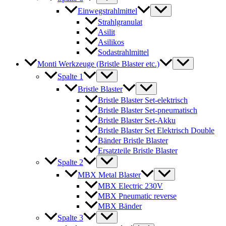
Einwegstrahlmittel
Strahlgranulat
Asilit
Asilikos
Sodastrahlmittel
Monti Werkzeuge (Bristle Blaster etc.)
Spalte 1
Bristle Blaster
Bristle Blaster Set-elektrisch
Bristle Blaster Set-pneumatisch
Bristle Blaster Set-Akku
Bristle Blaster Set Elektrisch Double
Bänder Bristle Blaster
Ersatzteile Bristle Blaster
Spalte 2
MBX Metal Blaster
MBX Electric 230V
MBX Pneumatic reverse
MBX Bänder
Spalte 3