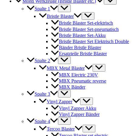
Monti Werkzeuge (Bristle Blaster etc.)
Spalte 1
Bristle Blaster
Bristle Blaster Set-elektrisch
Bristle Blaster Set-pneumatisch
Bristle Blaster Set-Akku
Bristle Blaster Set Elektrisch Double
Bänder Bristle Blaster
Ersatzteile Bristle Blaster
Spalte 2
MBX Metal Blaster
MBX Electric 230V
MBX Pneumatic reverse
MBX Bänder
Spalte 3
Vinyl Zapper
Vinyl Zapper Akku
Vinyl Zapper Bänder
Spalte 4
Tercoo Blaster
Tercoo Blaster set electric