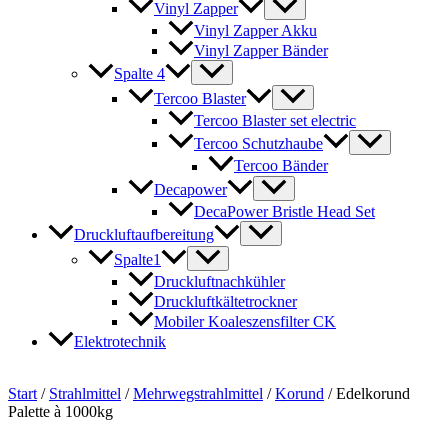
Vinyl Zapper
Vinyl Zapper Akku
Vinyl Zapper Bänder
Spalte 4
Tercoo Blaster
Tercoo Blaster set electric
Tercoo Schutzhaube
Tercoo Bänder
Decapower
DecaPower Bristle Head Set
Druckluftaufbereitung
Spalte1
Druckluftnachkühler
Druckluftkältetrockner
Mobiler Koaleszensfilter CK
Elektrotechnik
Start
/
Strahlmittel
/
Mehrwegstrahlmittel
/
Korund
/ Edelkorund
Palette à 1000kg