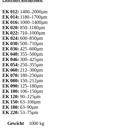
Lieferbare Korngrößen:
EK 012:
1400–2000µm
EK 014:
1180–1700µm
EK 016:
1000–1400µm
EK 020:
850–1180µm
EK 022:
710–1000µm
EK 024:
600–850µm
EK 030:
500–710µm
EK 036:
425–600µm
EK 040:
355–500µm
EK 046:
300–425µm
EK 054:
250–355µm
EK 060:
212–300µm
EK 070:
180–250µm
EK 080:
150–212µm
EK 090:
125–180µm
EK 100:
106–150µm
EK 120:
90–125µm
EK 150:
63–106µm
EK 180:
63–90µm
EK 220:
53–75µm
Gewicht
1000 kg