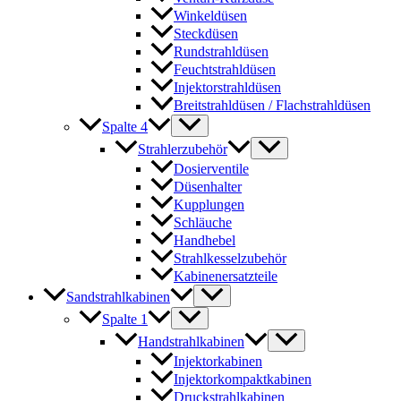
Winkeldüsen
Steckdüsen
Rundstrahldüsen
Feuchtstrahldüsen
Injektorstrahldüsen
Breitstrahldüsen / Flachstrahldüsen
Spalte 4
Strahlerzubehör
Dosierventile
Düsenhalter
Kupplungen
Schläuche
Handhebel
Strahlkesselzubehör
Kabinenersatzteile
Sandstrahlkabinen
Spalte 1
Handstrahlkabinen
Injektorkabinen
Injektorkompaktkabinen
Druckstrahlkabinen