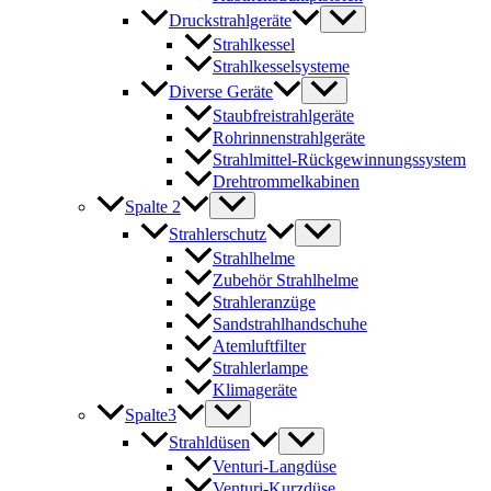
Druckstrahlgeräte
Strahlkessel
Strahlkesselsysteme
Diverse Geräte
Staubfreistrahlgeräte
Rohrinnenstrahlgeräte
Strahlmittel-Rückgewinnungssystem
Drehtrommelkabinen
Spalte 2
Strahlerschutz
Strahlhelme
Zubehör Strahlhelme
Strahleranzüge
Sandstrahlhandschuhe
Atemluftfilter
Strahlerlampe
Klimageräte
Spalte3
Strahldüsen
Venturi-Langdüse
Venturi-Kurzdüse