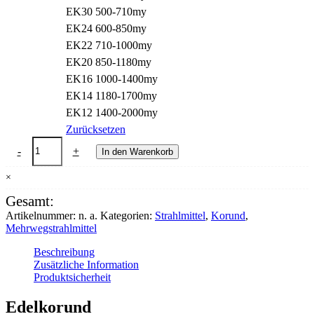
EK30 500-710my
EK24 600-850my
EK22 710-1000my
EK20 850-1180my
EK16 1000-1400my
EK14 1180-1700my
EK12 1400-2000my
Zurücksetzen
Edelkorund
-
+
In den Warenkorb
Palette
à
×
1000kg
Menge
Gesamt:
Artikelnummer:
n. a.
Kategorien:
Strahlmittel
,
Korund
,
Mehrwegstrahlmittel
Beschreibung
Zusätzliche Information
Produktsicherheit
Edelkorund