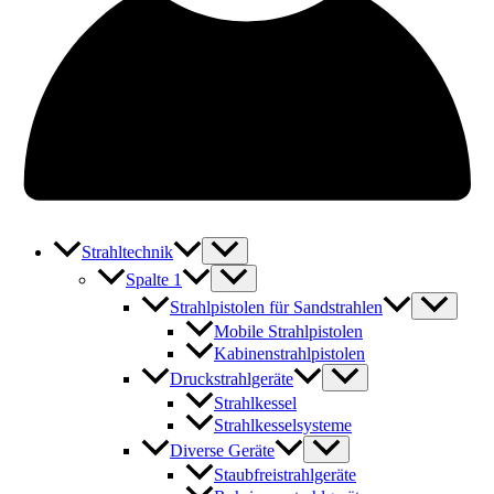
Strahltechnik
Spalte 1
Strahlpistolen für Sandstrahlen
Mobile Strahlpistolen
Kabinenstrahlpistolen
Druckstrahlgeräte
Strahlkessel
Strahlkesselsysteme
Diverse Geräte
Staubfreistrahlgeräte