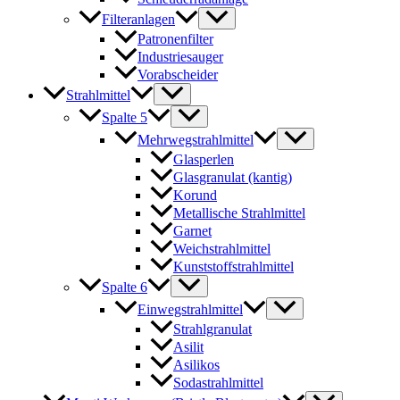
Filteranlagen
Patronenfilter
Industriesauger
Vorabscheider
Strahlmittel
Spalte 5
Mehrwegstrahlmittel
Glasperlen
Glasgranulat (kantig)
Korund
Metallische Strahlmittel
Garnet
Weichstrahlmittel
Kunststoffstrahlmittel
Spalte 6
Einwegstrahlmittel
Strahlgranulat
Asilit
Asilikos
Sodastrahlmittel