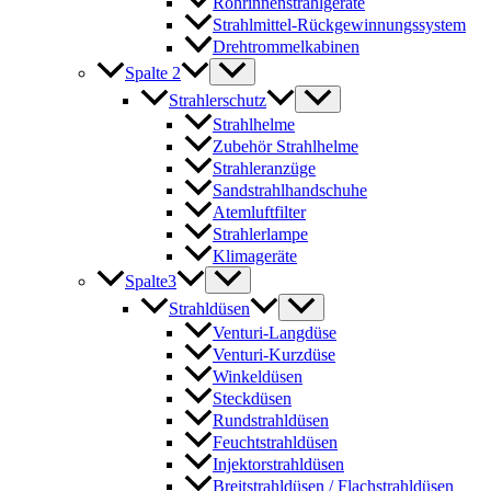
Rohrinnenstrahlgeräte
Strahlmittel-Rückgewinnungssystem
Drehtrommelkabinen
Spalte 2
Strahlerschutz
Strahlhelme
Zubehör Strahlhelme
Strahleranzüge
Sandstrahlhandschuhe
Atemluftfilter
Strahlerlampe
Klimageräte
Spalte3
Strahldüsen
Venturi-Langdüse
Venturi-Kurzdüse
Winkeldüsen
Steckdüsen
Rundstrahldüsen
Feuchtstrahldüsen
Injektorstrahldüsen
Breitstrahldüsen / Flachstrahldüsen