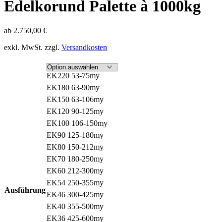
Edelkorund Palette à 1000kg
ab
2.750,00
€
exkl. MwSt.
zzgl.
Versandkosten
EK220 53-75my
EK180 63-90my
EK150 63-106my
EK120 90-125my
EK100 106-150my
EK90 125-180my
EK80 150-212my
EK70 180-250my
EK60 212-300my
EK54 250-355my
Ausführung
EK46 300-425my
EK40 355-500my
EK36 425-600my