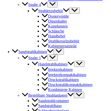
Spalte 4
Strahlerzubehör
Dosierventile
Düsenhalter
Kupplungen
Schläuche
Handhebel
Strahlkesselzubehör
Kabinenersatzteile
Sandstrahlkabinen
Spalte 1
Handstrahlkabinen
Injektorkabinen
Injektorkompaktkabinen
Druckstrahlkabinen
Druckstrahlkompaktkabinen
Kombinierte Kabinen
Begehbare Strahlanlagen
Sandstrahlcontainer
Sandstrahlhaus
Schleuderradanlage