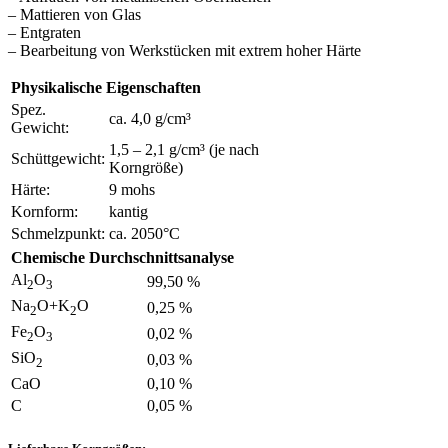
– Mattieren von Glas
– Entgraten
– Bearbeitung von Werkstücken mit extrem hoher Härte
Physikalische Eigenschaften
Spez.
ca. 4,0 g/cm³
Gewicht:
1,5 – 2,1 g/cm³ (je nach
Schüttgewicht:
Korngröße)
Härte:
9 mohs
Kornform:
kantig
Schmelzpunkt:
ca. 2050°C
Chemische Durchschnittsanalyse
Al
O
99,50 %
2
3
Na
O+K
O
0,25 %
2
2
Fe
O
0,02 %
2
3
SiO
0,03 %
2
CaO
0,10 %
C
0,05 %