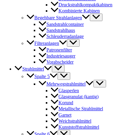
Druckstrahlkompaktkabinen
Kombinierte Kabinen
Begehbare Strahlanlagen
Sandstrahlcontainer
Sandstrahlhaus
Schleuderradanlage
Filteranlagen
Patronenfilter
Industriesauger
Vorabscheider
Strahlmittel
Spalte 5
Mehrwegstrahlmittel
Glasperlen
Glasgranulat (kantig)
Korund
Metallische Strahlmittel
Garnet
Weichstrahlmittel
Kunststoffstrahlmittel
Spalte 6