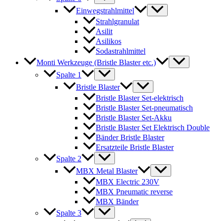
Einwegstrahlmittel
Strahlgranulat
Asilit
Asilikos
Sodastrahlmittel
Monti Werkzeuge (Bristle Blaster etc.)
Spalte 1
Bristle Blaster
Bristle Blaster Set-elektrisch
Bristle Blaster Set-pneumatisch
Bristle Blaster Set-Akku
Bristle Blaster Set Elektrisch Double
Bänder Bristle Blaster
Ersatzteile Bristle Blaster
Spalte 2
MBX Metal Blaster
MBX Electric 230V
MBX Pneumatic reverse
MBX Bänder
Spalte 3