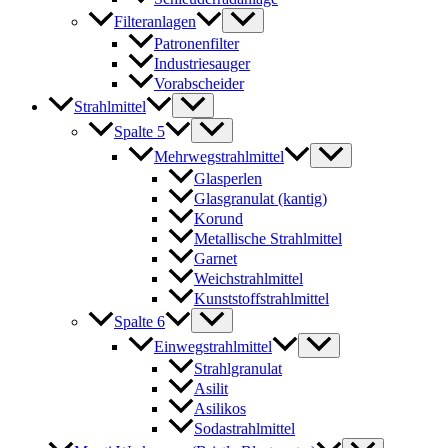
Filteranlagen
Patronenfilter
Industriesauger
Vorabscheider
Strahlmittel
Spalte 5
Mehrwegstrahlmittel
Glasperlen
Glasgranulat (kantig)
Korund
Metallische Strahlmittel
Garnet
Weichstrahlmittel
Kunststoffstrahlmittel
Spalte 6
Einwegstrahlmittel
Strahlgranulat
Asilit
Asilikos
Sodastrahlmittel