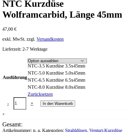
NTC Kurzdüse
Wolframcarbid, Länge 45mm
47,00
€
exkl. MwSt.
zzgl.
Versandkosten
Lieferzeit:
2-7 Werktage
NTC-3.5 Kurzdüse 3.5x45mm
NTC-5.0 Kurzdüse 5.0x45mm
Ausführung
NTC-6.5 Kurzdüse 6.5x45mm
NTC-8.0 Kurzdüse 8.0x45mm
Zurücksetzen
NTC
-
+
In den Warenkorb
Kurzdüse
Wolframcarbid,
×
Länge
45mm
Gesamt:
Menge
Artikelnummer:
n. a.
Kategorien:
Strahldüsen
,
Venturi-Kurzdüse