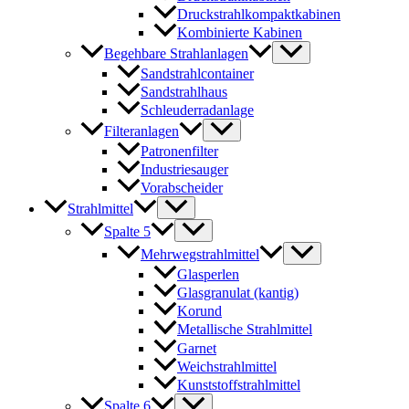
Druckstrahlkompaktkabinen
Kombinierte Kabinen
Begehbare Strahlanlagen
Sandstrahlcontainer
Sandstrahlhaus
Schleuderradanlage
Filteranlagen
Patronenfilter
Industriesauger
Vorabscheider
Strahlmittel
Spalte 5
Mehrwegstrahlmittel
Glasperlen
Glasgranulat (kantig)
Korund
Metallische Strahlmittel
Garnet
Weichstrahlmittel
Kunststoffstrahlmittel
Spalte 6