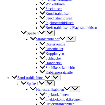
Winkeldüsen
Steckdüsen
Rundstrahldüsen
Feuchtstrahldüsen
Injektorstrahldüsen
Breitstrahldüsen / Flachstrahldüsen
Spalte 4
Strahlerzubehör
Dosierventile
Düsenhalter
Kupplungen
Schläuche
Handhebel
Strahlkesselzubehör
Kabinenersatzteile
Sandstrahlkabinen
Spalte 1
Handstrahlkabinen
Injektorkabinen
Injektorkompaktkabinen
Druckstrahlkabinen