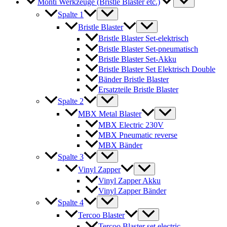
Monti Werkzeuge (Bristle Blaster etc.)
Spalte 1
Bristle Blaster
Bristle Blaster Set-elektrisch
Bristle Blaster Set-pneumatisch
Bristle Blaster Set-Akku
Bristle Blaster Set Elektrisch Double
Bänder Bristle Blaster
Ersatzteile Bristle Blaster
Spalte 2
MBX Metal Blaster
MBX Electric 230V
MBX Pneumatic reverse
MBX Bänder
Spalte 3
Vinyl Zapper
Vinyl Zapper Akku
Vinyl Zapper Bänder
Spalte 4
Tercoo Blaster
Tercoo Blaster set electric