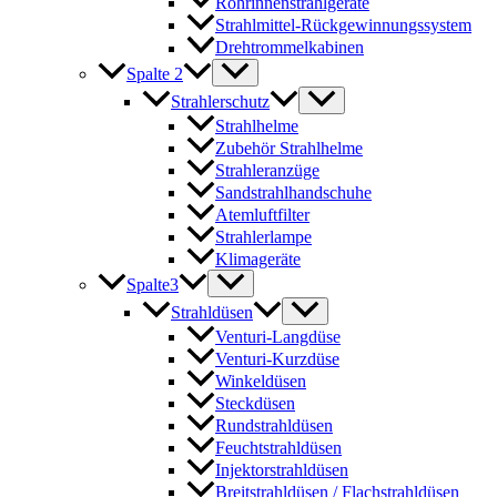
Rohrinnenstrahlgeräte
Strahlmittel-Rückgewinnungssystem
Drehtrommelkabinen
Spalte 2
Strahlerschutz
Strahlhelme
Zubehör Strahlhelme
Strahleranzüge
Sandstrahlhandschuhe
Atemluftfilter
Strahlerlampe
Klimageräte
Spalte3
Strahldüsen
Venturi-Langdüse
Venturi-Kurzdüse
Winkeldüsen
Steckdüsen
Rundstrahldüsen
Feuchtstrahldüsen
Injektorstrahldüsen
Breitstrahldüsen / Flachstrahldüsen