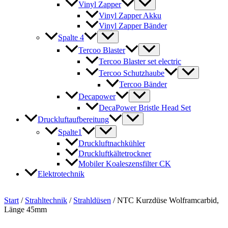
Vinyl Zapper
Vinyl Zapper Akku
Vinyl Zapper Bänder
Spalte 4
Tercoo Blaster
Tercoo Blaster set electric
Tercoo Schutzhaube
Tercoo Bänder
Decapower
DecaPower Bristle Head Set
Druckluftaufbereitung
Spalte1
Druckluftnachkühler
Druckluftkältetrockner
Mobiler Koaleszensfilter CK
Elektrotechnik
Start
/
Strahltechnik
/
Strahldüsen
/ NTC Kurzdüse Wolframcarbid,
Länge 45mm