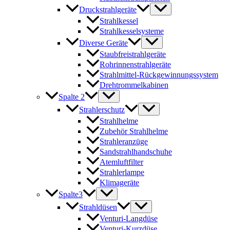
Druckstrahlgeräte
Strahlkessel
Strahlkesselsysteme
Diverse Geräte
Staubfreistrahlgeräte
Rohrinnenstrahlgeräte
Strahlmittel-Rückgewinnungssystem
Drehtrommelkabinen
Spalte 2
Strahlerschutz
Strahlhelme
Zubehör Strahlhelme
Strahleranzüge
Sandstrahlhandschuhe
Atemluftfilter
Strahlerlampe
Klimageräte
Spalte3
Strahldüsen
Venturi-Langdüse
Venturi-Kurzdüse