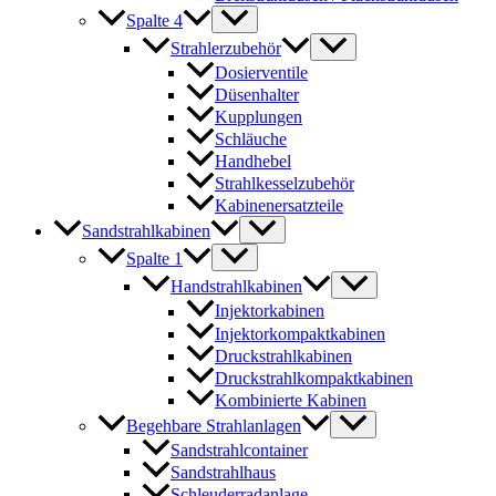
Spalte 4
Strahlerzubehör
Dosierventile
Düsenhalter
Kupplungen
Schläuche
Handhebel
Strahlkesselzubehör
Kabinenersatzteile
Sandstrahlkabinen
Spalte 1
Handstrahlkabinen
Injektorkabinen
Injektorkompaktkabinen
Druckstrahlkabinen
Druckstrahlkompaktkabinen
Kombinierte Kabinen
Begehbare Strahlanlagen
Sandstrahlcontainer
Sandstrahlhaus
Schleuderradanlage