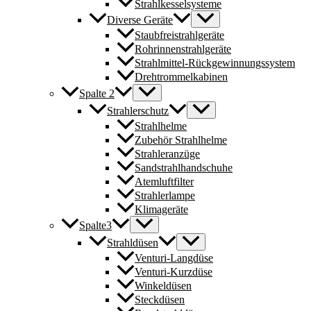
Strahlkesselsysteme
Diverse Geräte
Staubfreistrahlgeräte
Rohrinnenstrahlgeräte
Strahlmittel-Rückgewinnungssystem
Drehtrommelkabinen
Spalte 2
Strahlerschutz
Strahlhelme
Zubehör Strahlhelme
Strahleranzüge
Sandstrahlhandschuhe
Atemluftfilter
Strahlerlampe
Klimageräte
Spalte3
Strahldüsen
Venturi-Langdüse
Venturi-Kurzdüse
Winkeldüsen
Steckdüsen