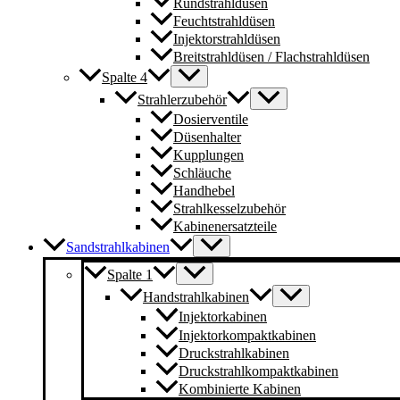
Rundstrahldüsen
Feuchtstrahldüsen
Injektorstrahldüsen
Breitstrahldüsen / Flachstrahldüsen
Spalte 4
Strahlerzubehör
Dosierventile
Düsenhalter
Kupplungen
Schläuche
Handhebel
Strahlkesselzubehör
Kabinenersatzteile
Sandstrahlkabinen
Spalte 1
Handstrahlkabinen
Injektorkabinen
Injektorkompaktkabinen
Druckstrahlkabinen
Druckstrahlkompaktkabinen
Kombinierte Kabinen