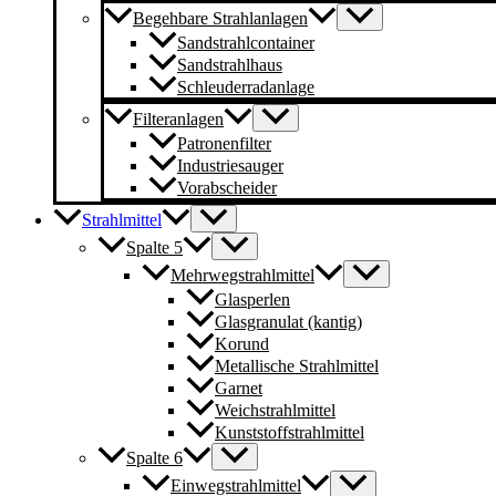
Begehbare Strahlanlagen
Sandstrahlcontainer
Sandstrahlhaus
Schleuderradanlage
Filteranlagen
Patronenfilter
Industriesauger
Vorabscheider
Strahlmittel
Spalte 5
Mehrwegstrahlmittel
Glasperlen
Glasgranulat (kantig)
Korund
Metallische Strahlmittel
Garnet
Weichstrahlmittel
Kunststoffstrahlmittel
Spalte 6
Einwegstrahlmittel