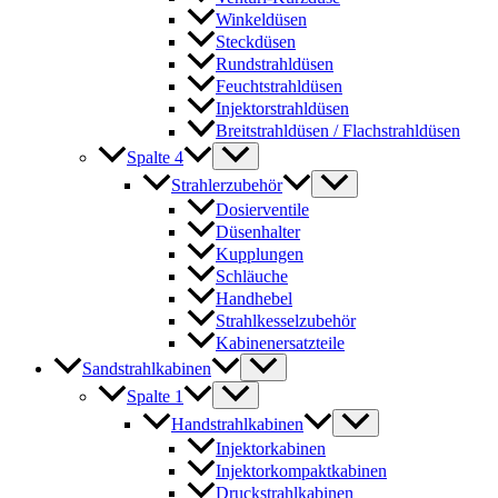
Winkeldüsen
Steckdüsen
Rundstrahldüsen
Feuchtstrahldüsen
Injektorstrahldüsen
Breitstrahldüsen / Flachstrahldüsen
Spalte 4
Strahlerzubehör
Dosierventile
Düsenhalter
Kupplungen
Schläuche
Handhebel
Strahlkesselzubehör
Kabinenersatzteile
Sandstrahlkabinen
Spalte 1
Handstrahlkabinen
Injektorkabinen
Injektorkompaktkabinen
Druckstrahlkabinen