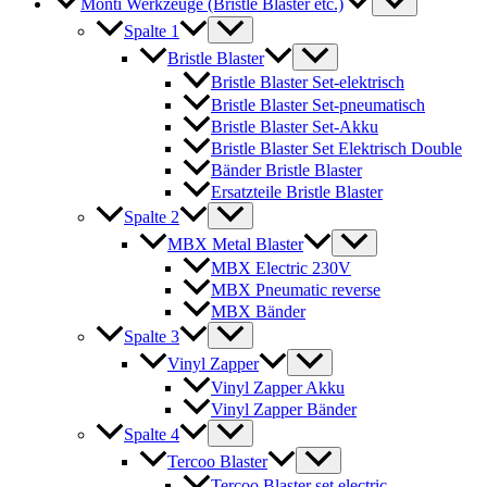
Monti Werkzeuge (Bristle Blaster etc.)
Spalte 1
Bristle Blaster
Bristle Blaster Set-elektrisch
Bristle Blaster Set-pneumatisch
Bristle Blaster Set-Akku
Bristle Blaster Set Elektrisch Double
Bänder Bristle Blaster
Ersatzteile Bristle Blaster
Spalte 2
MBX Metal Blaster
MBX Electric 230V
MBX Pneumatic reverse
MBX Bänder
Spalte 3
Vinyl Zapper
Vinyl Zapper Akku
Vinyl Zapper Bänder
Spalte 4
Tercoo Blaster
Tercoo Blaster set electric