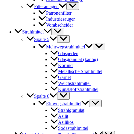
Filteranlagen
Patronenfilter
Industriesauger
Vorabscheider
Strahlmittel
Spalte 5
Mehrwegstrahlmittel
Glasperlen
Glasgranulat (kantig)
Korund
Metallische Strahlmittel
Garnet
Weichstrahlmittel
Kunststoffstrahlmittel
Spalte 6
Einwegstrahlmittel
Strahlgranulat
Asilit
Asilikos
Sodastrahlmittel