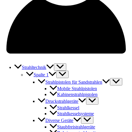
Strahltechnik
Spalte 1
Strahlpistolen für Sandstrahlen
Mobile Strahlpistolen
Kabinenstrahlpistolen
Druckstrahlgeräte
Strahlkessel
Strahlkesselsysteme
Diverse Geräte
Staubfreistrahlgeräte