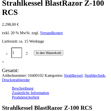
Strahlkessel BlastRazor Z-100
RCS
2.298,00
€
exkl. 20 % MwSt.
zzgl.
Versandkosten
Lieferzeit:
ca. 15 Werktage
Strahlkessel
-
+
In den Warenkorb
BlastRazor
Z-
×
100
RCS
Gesamt:
Menge
Artikelnummer:
10400102
Kategorien:
Strahlkessel
,
Strahltechnik
,
Druckstrahlgeräte
Beschreibung
Zusätzliche Information
Produktsicherheit
Strahlkessel BlastRazor Z-100 RCS