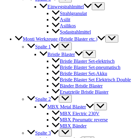
Einwegstrahlmittel
Strahlgranulat
Asilit
Asilikos
Sodastrahlmittel
Monti Werkzeuge (Bristle Blaster etc.)
Spalte 1
Bristle Blaster
Bristle Blaster Set-elektrisch
Bristle Blaster Set-pneumatisch
Bristle Blaster Set-Akku
Bristle Blaster Set Elektrisch Double
Bänder Bristle Blaster
Ersatzteile Bristle Blaster
Spalte 2
MBX Metal Blaster
MBX Electric 230V
MBX Pneumatic reverse
MBX Bänder
Spalte 3