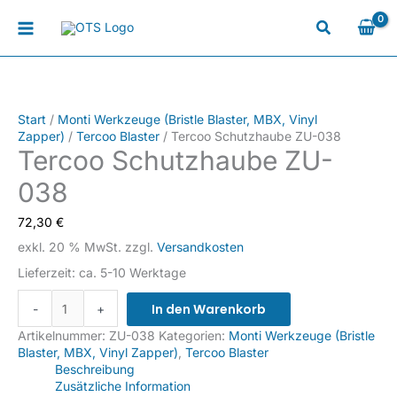
Zum
Inhalt
springen
Start
/
Monti Werkzeuge (Bristle Blaster, MBX, Vinyl
Zapper)
/
Tercoo Blaster
/ Tercoo Schutzhaube ZU-038
Tercoo Schutzhaube ZU-
038
72,30
€
exkl. 20 % MwSt.
zzgl.
Versandkosten
Lieferzeit:
ca. 5-10 Werktage
Tercoo
In den Warenkorb
-
+
Schutzhaube
ZU-
Artikelnummer:
ZU-038
Kategorien:
Monti Werkzeuge (Bristle
038
Blaster, MBX, Vinyl Zapper)
,
Tercoo Blaster
Menge
Beschreibung
Zusätzliche Information