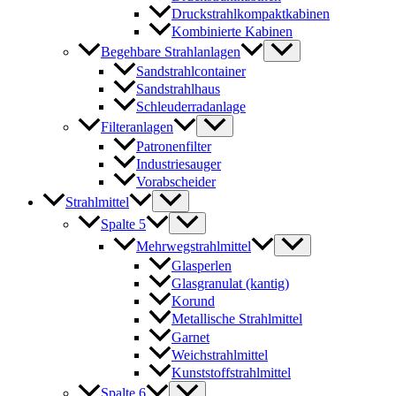
Druckstrahlkompaktkabinen
Kombinierte Kabinen
Begehbare Strahlanlagen
Sandstrahlcontainer
Sandstrahlhaus
Schleuderradanlage
Filteranlagen
Patronenfilter
Industriesauger
Vorabscheider
Strahlmittel
Spalte 5
Mehrwegstrahlmittel
Glasperlen
Glasgranulat (kantig)
Korund
Metallische Strahlmittel
Garnet
Weichstrahlmittel
Kunststoffstrahlmittel
Spalte 6