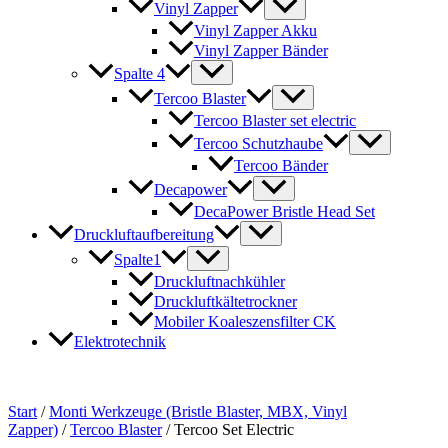
Vinyl Zapper
Vinyl Zapper Akku
Vinyl Zapper Bänder
Spalte 4
Tercoo Blaster
Tercoo Blaster set electric
Tercoo Schutzhaube
Tercoo Bänder
Decapower
DecaPower Bristle Head Set
Druckluftaufbereitung
Spalte1
Druckluftnachkühler
Druckluftkältetrockner
Mobiler Koaleszensfilter CK
Elektrotechnik
Start
/
Monti Werkzeuge (Bristle Blaster, MBX, Vinyl
Zapper)
/
Tercoo Blaster
/ Tercoo Set Electric