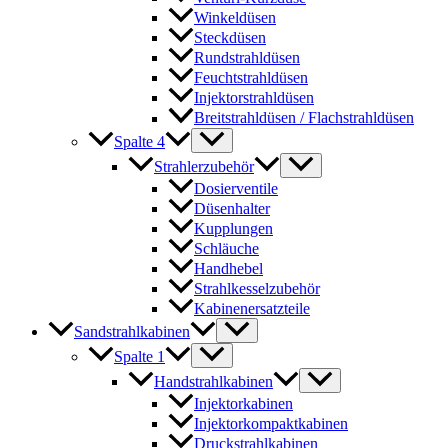
Winkeldüsen
Steckdüsen
Rundstrahldüsen
Feuchtstrahldüsen
Injektorstrahldüsen
Breitstrahldüsen / Flachstrahldüsen
Spalte 4
Strahlerzubehör
Dosierventile
Düsenhalter
Kupplungen
Schläuche
Handhebel
Strahlkesselzubehör
Kabinenersatzteile
Sandstrahlkabinen
Spalte 1
Handstrahlkabinen
Injektorkabinen
Injektorkompaktkabinen
Druckstrahlkabinen