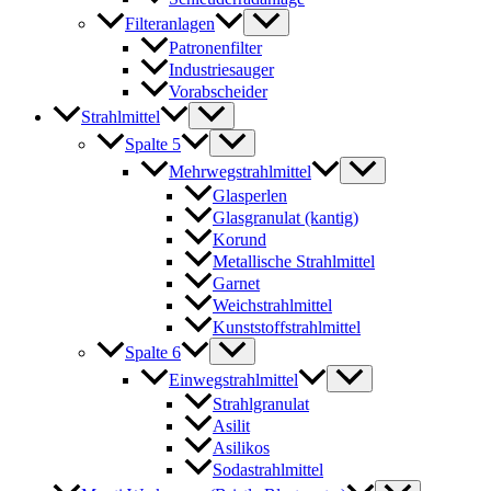
Filteranlagen
Patronenfilter
Industriesauger
Vorabscheider
Strahlmittel
Spalte 5
Mehrwegstrahlmittel
Glasperlen
Glasgranulat (kantig)
Korund
Metallische Strahlmittel
Garnet
Weichstrahlmittel
Kunststoffstrahlmittel
Spalte 6
Einwegstrahlmittel
Strahlgranulat
Asilit
Asilikos
Sodastrahlmittel