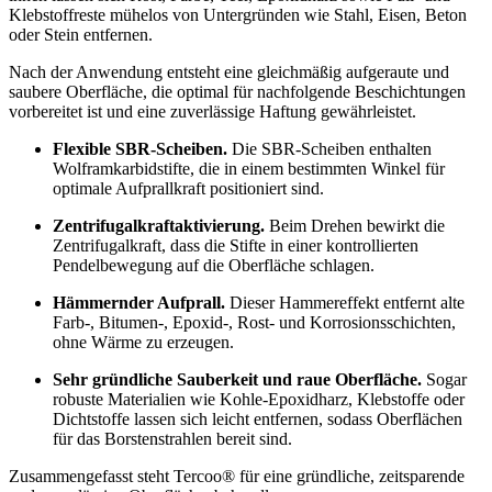
Klebstoffreste mühelos von Untergründen wie Stahl, Eisen, Beton
oder Stein entfernen.
Nach der Anwendung entsteht eine gleichmäßig aufgeraute und
saubere Oberfläche, die optimal für nachfolgende Beschichtungen
vorbereitet ist und eine zuverlässige Haftung gewährleistet.
Flexible SBR-Scheiben.
Die SBR-Scheiben enthalten
Wolframkarbidstifte, die in einem bestimmten Winkel für
optimale Aufprallkraft positioniert sind.
Zentrifugalkraftaktivierung.
Beim Drehen bewirkt die
Zentrifugalkraft, dass die Stifte in einer kontrollierten
Pendelbewegung auf die Oberfläche schlagen.
Hämmernder Aufprall.
Dieser Hammereffekt entfernt alte
Farb-, Bitumen-, Epoxid-, Rost- und Korrosionsschichten,
ohne Wärme zu erzeugen.
Sehr gründliche Sauberkeit und raue Oberfläche.
Sogar
robuste Materialien wie Kohle-Epoxidharz, Klebstoffe oder
Dichtstoffe lassen sich leicht entfernen, sodass Oberflächen
für das Borstenstrahlen bereit sind.
Zusammengefasst steht Tercoo® für eine gründliche, zeitsparende