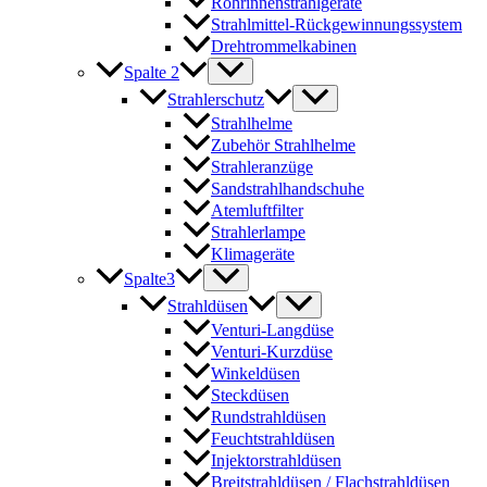
Rohrinnenstrahlgeräte
Strahlmittel-Rückgewinnungssystem
Drehtrommelkabinen
Spalte 2
Strahlerschutz
Strahlhelme
Zubehör Strahlhelme
Strahleranzüge
Sandstrahlhandschuhe
Atemluftfilter
Strahlerlampe
Klimageräte
Spalte3
Strahldüsen
Venturi-Langdüse
Venturi-Kurzdüse
Winkeldüsen
Steckdüsen
Rundstrahldüsen
Feuchtstrahldüsen
Injektorstrahldüsen
Breitstrahldüsen / Flachstrahldüsen