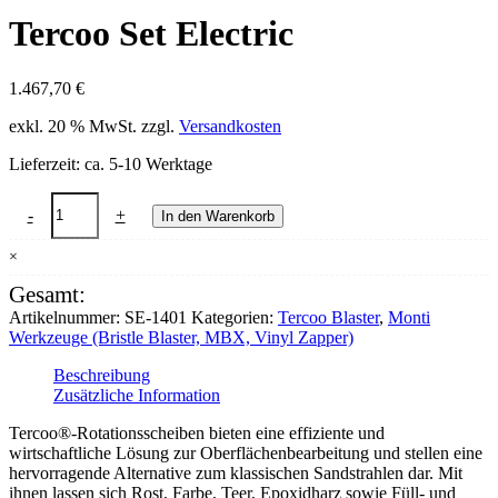
Tercoo Set Electric
1.467,70
€
exkl. 20 % MwSt.
zzgl.
Versandkosten
Lieferzeit:
ca. 5-10 Werktage
Tercoo
-
+
In den Warenkorb
Set
Electric
×
Menge
Gesamt:
Artikelnummer:
SE-1401
Kategorien:
Tercoo Blaster
,
Monti
Werkzeuge (Bristle Blaster, MBX, Vinyl Zapper)
Beschreibung
Zusätzliche Information
Tercoo®-Rotationsscheiben bieten eine effiziente und
wirtschaftliche Lösung zur Oberflächenbearbeitung und stellen eine
hervorragende Alternative zum klassischen Sandstrahlen dar. Mit
ihnen lassen sich Rost, Farbe, Teer, Epoxidharz sowie Füll- und