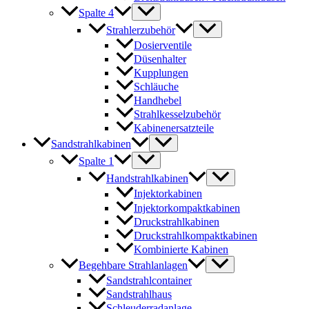
Spalte 4
Strahlerzubehör
Dosierventile
Düsenhalter
Kupplungen
Schläuche
Handhebel
Strahlkesselzubehör
Kabinenersatzteile
Sandstrahlkabinen
Spalte 1
Handstrahlkabinen
Injektorkabinen
Injektorkompaktkabinen
Druckstrahlkabinen
Druckstrahlkompaktkabinen
Kombinierte Kabinen
Begehbare Strahlanlagen
Sandstrahlcontainer
Sandstrahlhaus
Schleuderradanlage