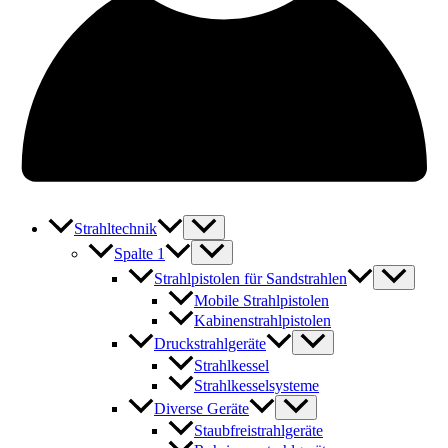
Strahltechnik
Spalte 1
Strahlpistolen für Sandstrahlen
Mobile Strahlpistolen
Kabinenstrahlpistolen
Druckstrahlgeräte
Strahlkessel
Strahlkesselsysteme
Diverse Geräte
Staubfreistrahlgeräte