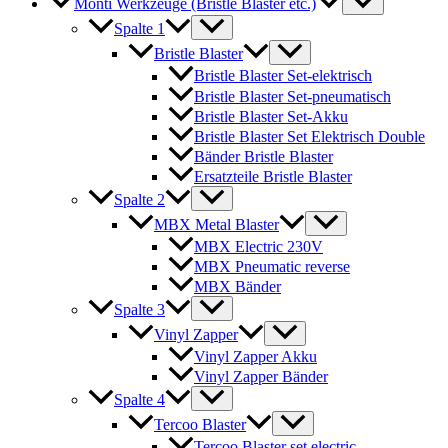
Monti Werkzeuge (Bristle Blaster etc.)
Spalte 1
Bristle Blaster
Bristle Blaster Set-elektrisch
Bristle Blaster Set-pneumatisch
Bristle Blaster Set-Akku
Bristle Blaster Set Elektrisch Double
Bänder Bristle Blaster
Ersatzteile Bristle Blaster
Spalte 2
MBX Metal Blaster
MBX Electric 230V
MBX Pneumatic reverse
MBX Bänder
Spalte 3
Vinyl Zapper
Vinyl Zapper Akku
Vinyl Zapper Bänder
Spalte 4
Tercoo Blaster
Tercoo Blaster set electric