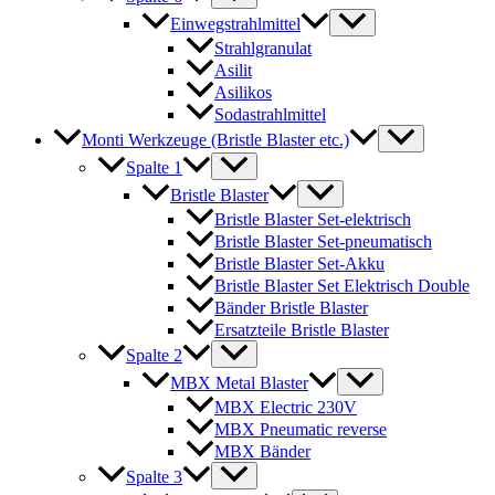
Einwegstrahlmittel
Strahlgranulat
Asilit
Asilikos
Sodastrahlmittel
Monti Werkzeuge (Bristle Blaster etc.)
Spalte 1
Bristle Blaster
Bristle Blaster Set-elektrisch
Bristle Blaster Set-pneumatisch
Bristle Blaster Set-Akku
Bristle Blaster Set Elektrisch Double
Bänder Bristle Blaster
Ersatzteile Bristle Blaster
Spalte 2
MBX Metal Blaster
MBX Electric 230V
MBX Pneumatic reverse
MBX Bänder
Spalte 3