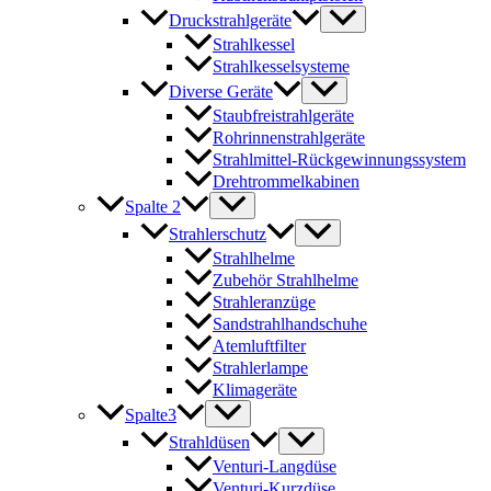
Druckstrahlgeräte
Strahlkessel
Strahlkesselsysteme
Diverse Geräte
Staubfreistrahlgeräte
Rohrinnenstrahlgeräte
Strahlmittel-Rückgewinnungssystem
Drehtrommelkabinen
Spalte 2
Strahlerschutz
Strahlhelme
Zubehör Strahlhelme
Strahleranzüge
Sandstrahlhandschuhe
Atemluftfilter
Strahlerlampe
Klimageräte
Spalte3
Strahldüsen
Venturi-Langdüse
Venturi-Kurzdüse